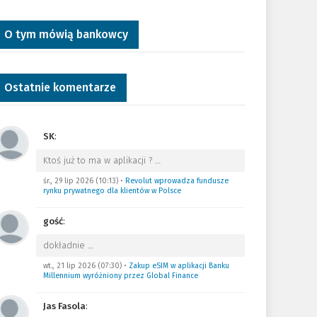
O tym mówią bankowcy
Ostatnie komentarze
SK
:
Ktoś już to ma w aplikacji ?
…
śr., 29 lip 2026 (10:13)
•
Revolut wprowadza fundusze
rynku prywatnego dla klientów w Polsce
gość
:
dokładnie
…
wt., 21 lip 2026 (07:30)
•
Zakup eSIM w aplikacji Banku
Millennium wyróżniony przez Global Finance
Jas Fasola
: