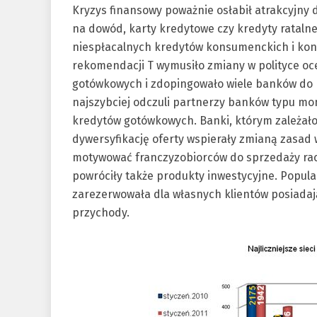
Kryzys finansowy poważnie osłabił atrakcyjny
na dowód, karty kredytowe czy kredyty ratalne)
niespłacalnych kredytów konsumenckich i koni
rekomendacji T wymusiło zmiany w polityce oc
gotówkowych i zdopingowało wiele banków do p
najszybciej odczuli partnerzy banków typu mono
kredytów gotówkowych. Banki, którym zależało 
dywersyfikację oferty wspierały zmianą zasad
motywować franczyzobiorców do sprzedaży rac
powróciły także produkty inwestycyjne. Popul
zarezerwowała dla własnych klientów posiadaj
przychody.