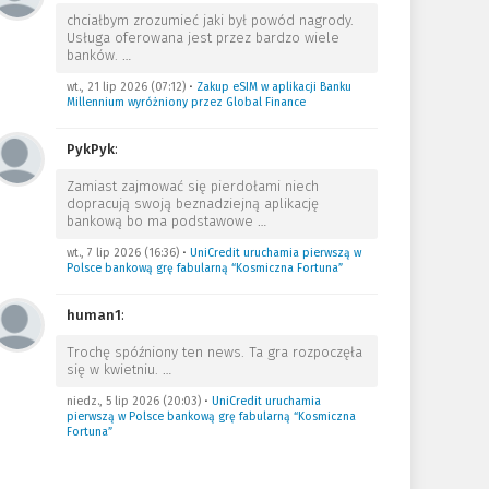
chciałbym zrozumieć jaki był powód nagrody.
Usługa oferowana jest przez bardzo wiele
banków.
…
wt., 21 lip 2026 (07:12)
•
Zakup eSIM w aplikacji Banku
Millennium wyróżniony przez Global Finance
PykPyk
:
Zamiast zajmować się pierdołami niech
dopracują swoją beznadziejną aplikację
bankową bo ma podstawowe
…
wt., 7 lip 2026 (16:36)
•
UniCredit uruchamia pierwszą w
Polsce bankową grę fabularną “Kosmiczna Fortuna”
human1
:
Trochę spóźniony ten news. Ta gra rozpoczęła
się w kwietniu.
…
niedz., 5 lip 2026 (20:03)
•
UniCredit uruchamia
pierwszą w Polsce bankową grę fabularną “Kosmiczna
Fortuna”