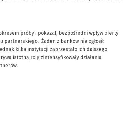
h okresem próby i pokazał, bezpośredni wpływ oferty
łu partnerskiego. Żaden z banków nie ogłosił
jednak kilka instytucji zaprzestało ich dalszego
rywa istotną rolę zintensyfikowały działania
rtnerów.