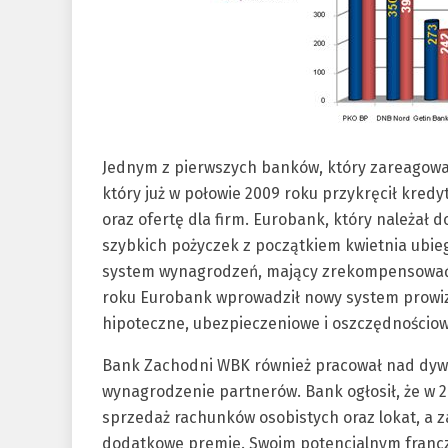
Jednym z pierwszych banków, który zareagowa
który już w połowie 2009 roku przykręcił kredy
oraz ofertę dla firm. Eurobank, który należał
szybkich pożyczek z początkiem kwietnia ubieg
system wynagrodzeń, mający zrekompensować 
roku Eurobank wprowadził nowy system prowizy
hipoteczne, ubezpieczeniowe i oszczędnościow
Bank Zachodni WBK również pracował nad dywe
wynagrodzenie partnerów. Bank ogłosił, że w 2
sprzedaż rachunków osobistych oraz lokat, a 
dodatkowe premie. Swoim potencjalnym francz