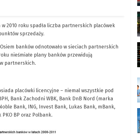
 w 2010 roku spadła liczba partnerskich placówek
 punktów sprzedaży.
. Osiem banków odnotowało w sieciach partnerskich
 roku nieśmiałe plany banków przewidują
w partnerskich.
iada placówki licencyjne – niemal wszystkie pod
k, BPH, Bank Zachodni WBK, Bank DnB Nord (marka
 Noble Bank, ING, Invest Bank, Lukas Bank, mBank,
k PKO BP oraz Polbank.