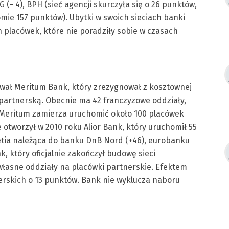
G (- 4), BPH (sieć agencji skurczyła się o 26 punktów,
mie 157 punktów). Ubytki w swoich sieciach banki
h placówek, które nie poradziły sobie w czasach
wał Meritum Bank, który zrezygnował z kosztownej
 partnerską. Obecnie ma 42 franczyzowe oddziały,
 Meritum zamierza uruchomić około 100 placówek
otworzył w 2010 roku Alior Bank, który uruchomił 55
etia należąca do banku DnB Nord (+46), eurobanku
nk, który oficjalnie zakończył budowę sieci
własne oddziały na placówki partnerskie. Efektem
erskich o 13 punktów. Bank nie wyklucza naboru