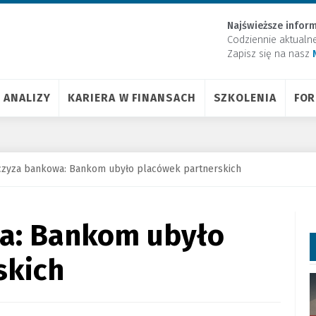
Najświeższe inform
Codziennie aktualn
Zapisz się na nasz
ANALIZY
KARIERA W FINANSACH
SZKOLENIA
FO
czyza bankowa: Bankom ubyło placówek partnerskich
a: Bankom ubyło
skich