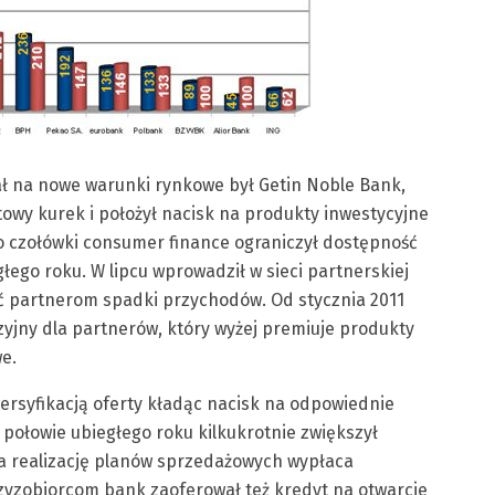
ł na nowe warunki rynkowe był Getin Noble Bank,
towy kurek i położył nacisk na produkty inwestycyjne
 do czołówki consumer finance ograniczył dostępność
łego roku. W lipcu wprowadził w sieci partnerskiej
partnerom spadki przychodów. Od stycznia 2011
jny dla partnerów, który wyżej premiuje produkty
e.
rsyfikacją oferty kładąc nacisk na odpowiednie
 połowie ubiegłego roku kilkukrotnie zwiększył
za realizację planów sprzedażowych wypłaca
yzobiorcom bank zaoferował też kredyt na otwarcie