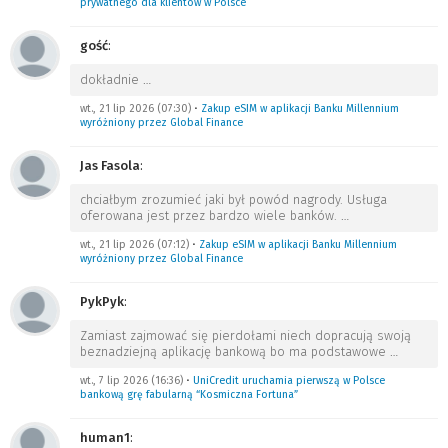
prywatnego dla klientów w Polsce
gość
:
dokładnie
…
wt., 21 lip 2026 (07:30)
•
Zakup eSIM w aplikacji Banku Millennium
wyróżniony przez Global Finance
Jas Fasola
:
chciałbym zrozumieć jaki był powód nagrody. Usługa
oferowana jest przez bardzo wiele banków.
…
wt., 21 lip 2026 (07:12)
•
Zakup eSIM w aplikacji Banku Millennium
wyróżniony przez Global Finance
PykPyk
:
Zamiast zajmować się pierdołami niech dopracują swoją
beznadziejną aplikację bankową bo ma podstawowe
…
wt., 7 lip 2026 (16:36)
•
UniCredit uruchamia pierwszą w Polsce
bankową grę fabularną “Kosmiczna Fortuna”
human1
: