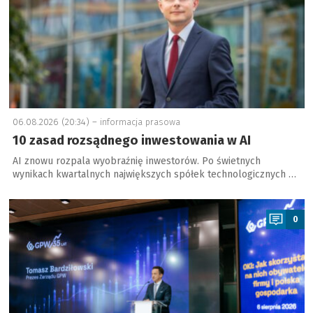
06.08.2026 (20:34) –
informacja prasowa
10 zasad rozsądnego inwestowania w AI
AI znowu rozpala wyobraźnię inwestorów. Po świetnych
wynikach kwartalnych największych spółek technologicznych …
a
0