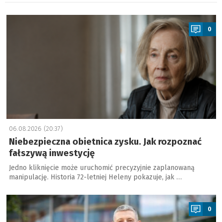
a
0
06.08.2026 (20:37)
Niebezpieczna obietnica zysku. Jak rozpoznać
fałszywą inwestycję
Jedno kliknięcie może uruchomić precyzyjnie zaplanowaną
manipulację. Historia 72-letniej Heleny pokazuje, jak …
a
0