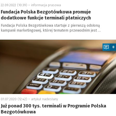
22.09.2022 (10:39) –
informacja prasowa
Fundacja Polska Bezgotówkowa promuje
dodatkowe funkcje terminali płatniczych
Fundacja Polska Bezgotówkowa startuje z pierwszą odsłoną
kampanii marketingowej, której tematem przewodnim jest …
a
0
01.07.2020 (12:42) –
artykuł nadesłany
Już ponad 300 tys. terminali w Programie Polska
Bezgotówkowa