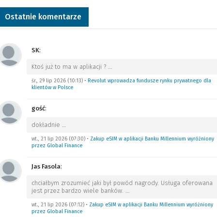
Ostatnie komentarze
SK
:
Ktoś już to ma w aplikacji ?
…
śr., 29 lip 2026 (10:13)
•
Revolut wprowadza fundusze rynku prywatnego dla
klientów w Polsce
gość
:
dokładnie
…
wt., 21 lip 2026 (07:30)
•
Zakup eSIM w aplikacji Banku Millennium wyróżniony
przez Global Finance
Jas Fasola
:
chciałbym zrozumieć jaki był powód nagrody. Usługa oferowana
jest przez bardzo wiele banków.
…
wt., 21 lip 2026 (07:12)
•
Zakup eSIM w aplikacji Banku Millennium wyróżniony
przez Global Finance