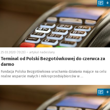
0
25.03.2020 (13:23) –
artykuł nadesłany
Terminal od Polski Bezgotówkowej do czerwca za
darmo
Fundacja Polska Bezgotówkowa uruchamia działania mające na celu
realne wsparcie małych i mikroprzedsiębiorców w …
a
0