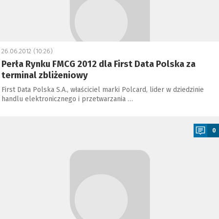
26.06.2012 (10:26)
Perła Rynku FMCG 2012 dla First Data Polska za
terminal zbliżeniowy
First Data Polska S.A., właściciel marki Polcard, lider w dziedzinie
handlu elektronicznego i przetwarzania …
a
0