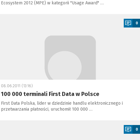
Ecosystem 2012 (MPE) w kategorii "Usage Award" …
a
0
08.06.2011 (13:16)
100 000 terminali First Data w Polsce
First Data Polska, lider w dziedzinie handlu elektronicznego i
przetwarzania płatności, uruchomił 100 000 …
a
0