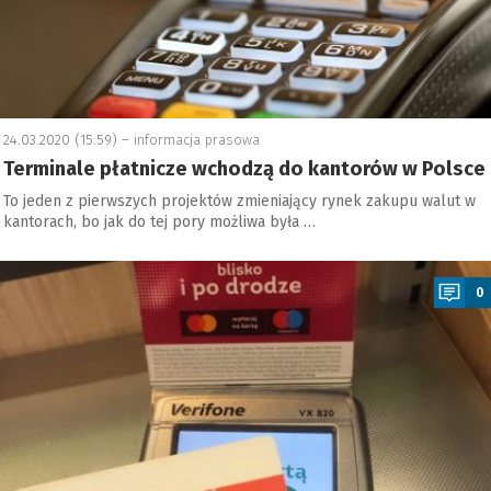
24.03.2020 (15:59) –
informacja prasowa
Terminale płatnicze wchodzą do kantorów w Polsce
To jeden z pierwszych projektów zmieniający rynek zakupu walut w
kantorach, bo jak do tej pory możliwa była …
a
0