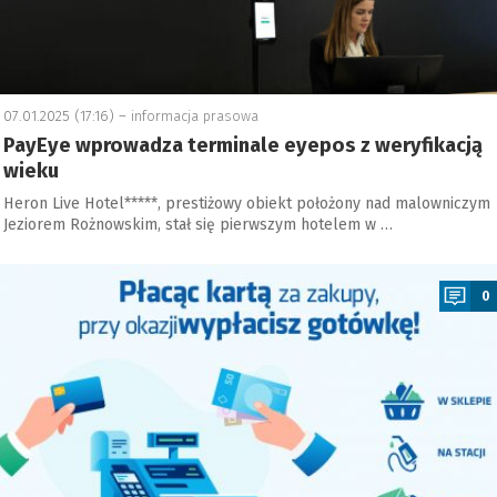
07.01.2025 (17:16) –
informacja prasowa
PayEye wprowadza terminale eyepos z weryfikacją
wieku
Heron Live Hotel*****, prestiżowy obiekt położony nad malowniczym
Jeziorem Rożnowskim, stał się pierwszym hotelem w …
a
0