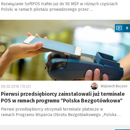
Rozwiązanie SoftPOS trafiło już do 50 MŚP w różnych częściach
Polski, w ramach pilotażu prowadzonego przez …
a
0
06.02.2018 (13:23)
Wojciech Boczoń
Pierwsi przedsiębiorcy zainstalowali już terminale
POS w ramach programu "Polska Bezgotówkowa"
Pierwsi przedsiębiorcy otrzymali terminale płatnicze w
ramach Programu Wsparcia Obrotu Bezgotówkowego „Polska …
a