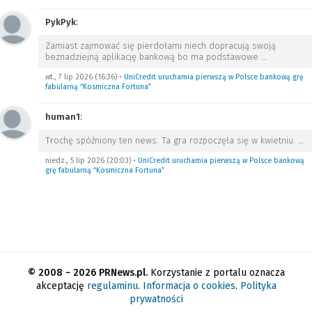
PykPyk
:
Zamiast zajmować się pierdołami niech dopracują swoją
beznadziejną aplikację bankową bo ma podstawowe
…
wt., 7 lip 2026 (16:36)
•
UniCredit uruchamia pierwszą w Polsce bankową grę
fabularną “Kosmiczna Fortuna”
human1
:
Trochę spóźniony ten news. Ta gra rozpoczęła się w kwietniu.
…
niedz., 5 lip 2026 (20:03)
•
UniCredit uruchamia pierwszą w Polsce bankową
grę fabularną “Kosmiczna Fortuna”
© 2008 − 2026 PRNews.pl.
Korzystanie z portalu oznacza
akceptację
regulaminu
.
Informacja o cookies
.
Polityka
prywatności