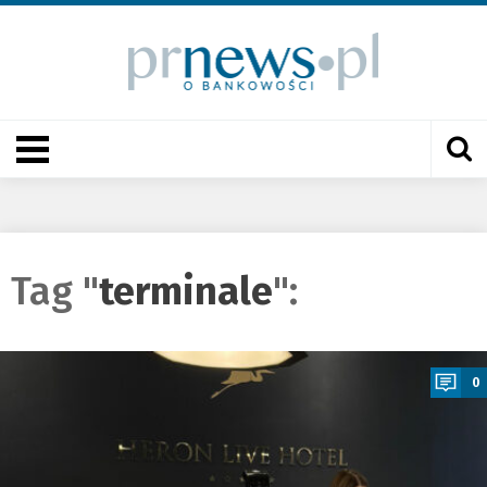
Tag "
terminale
":
a
0