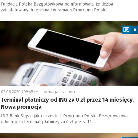
Fundacja Polska Bezgotówkowa poinformowała, że liczba
zainstalowanych terminali w ramach Programu Polska …
a
0
02.06.2020 (09:45) –
informacja prasowa
Terminal płatniczy od ING za 0 zł przez 14 miesięcy.
Nowa promocja
ING Bank Śląski jako uczestnik Programu Polska Bezgotówkowa
udostępnia terminal płatniczy za 0 zł przez 12 …
a