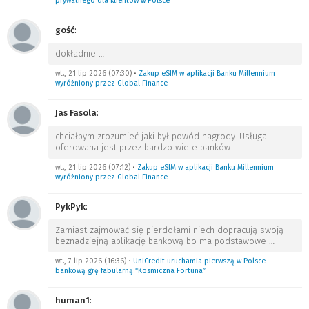
prywatnego dla klientów w Polsce
gość
:
dokładnie
…
wt., 21 lip 2026 (07:30)
•
Zakup eSIM w aplikacji Banku Millennium
wyróżniony przez Global Finance
Jas Fasola
:
chciałbym zrozumieć jaki był powód nagrody. Usługa
oferowana jest przez bardzo wiele banków.
…
wt., 21 lip 2026 (07:12)
•
Zakup eSIM w aplikacji Banku Millennium
wyróżniony przez Global Finance
PykPyk
:
Zamiast zajmować się pierdołami niech dopracują swoją
beznadziejną aplikację bankową bo ma podstawowe
…
wt., 7 lip 2026 (16:36)
•
UniCredit uruchamia pierwszą w Polsce
bankową grę fabularną “Kosmiczna Fortuna”
human1
: