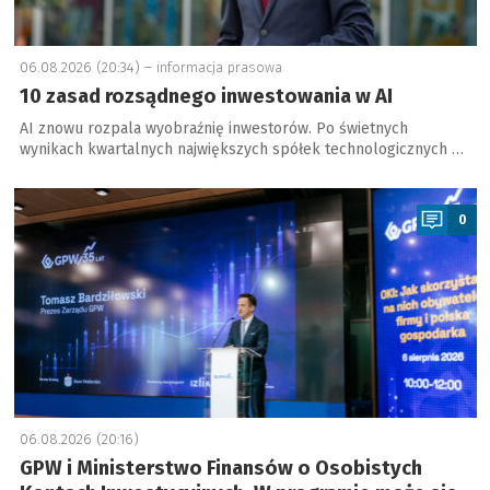
06.08.2026 (20:34) –
informacja prasowa
10 zasad rozsądnego inwestowania w AI
AI znowu rozpala wyobraźnię inwestorów. Po świetnych
wynikach kwartalnych największych spółek technologicznych …
a
0
06.08.2026 (20:16)
GPW i Ministerstwo Finansów o Osobistych