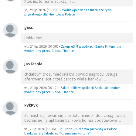
Ktoś już to ma w aplikacji ?
…
śr., 29 lip 2026 (10:13)
•
Revolut wprowadza fundusze rynku
prywatnego dla klientów w Polsce
gość
:
dokładnie
…
wt., 21 lip 2026 (07:30)
•
Zakup eSIM w aplikacji Banku Millennium
wyróżniony przez Global Finance
Jas Fasola
:
chciałbym zrozumieć jaki był powód nagrody. Usługa
oferowana jest przez bardzo wiele banków.
…
wt., 21 lip 2026 (07:12)
•
Zakup eSIM w aplikacji Banku Millennium
wyróżniony przez Global Finance
PykPyk
:
Zamiast zajmować się pierdołami niech dopracują swoją
beznadziejną aplikację bankową bo ma podstawowe
…
wt., 7 lip 2026 (16:36)
•
UniCredit uruchamia pierwszą w Polsce
bankową grę fabularną “Kosmiczna Fortuna”