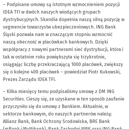
– Podpisane umowy są istotnym wzmocnieniem pozycji
IDEA TFI w dwóch naszych wiodących grupach
dystrybucyjnych. Skandia dopełnia naszą silną pozycję w
segmencie towarzystw ubezpieczeniowych. ING Bank
Śląski pozwala nam w znaczącym stopniu wzmocnić
naszą obecność w placówkach bankowych. Dzięki
współpracy z nowymi partnerami sieć dystrybucji, która i
tak w ostatnim roku powiększyła się trzykrotnie,
osiągając liczbę przekraczającą 1000 placówek, zwiększy
się o kolejne 400 placówek – powiedział Piotr Kukowski,
Prezes Zarządu IDEA TFI.
– Kilka miesięcy temu podpisaliśmy umowę z DM ING
Securities. Cieszę się, ze uzyskane w ten sposób zaufanie
przyczyniło się do umowy z Bankiem. Aktualnie, w
sektorze bankowym, do naszych partnerów należą:
Allianz Bank, Bank Ochrony Środowiska, BRE Bank
(mBank i Multibank), Bank Zachodni WBK oraz ING Bank