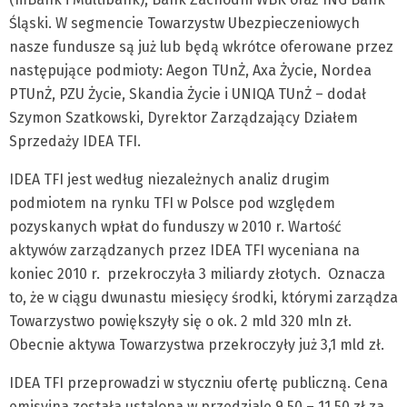
Śląski. W segmencie Towarzystw Ubezpieczeniowych
nasze fundusze są już lub będą wkrótce oferowane przez
następujące podmioty: Aegon TUnŻ, Axa Życie, Nordea
PTUnŻ, PZU Życie, Skandia Życie i UNIQA TUnŻ – dodał
Szymon Szatkowski, Dyrektor Zarządzający Działem
Sprzedaży IDEA TFI.
IDEA TFI jest według niezależnych analiz drugim
podmiotem na rynku TFI w Polsce pod względem
pozyskanych wpłat do funduszy w 2010 r. Wartość
aktywów zarządzanych przez IDEA TFI wyceniana na
koniec 2010 r. przekroczyła 3 miliardy złotych. Oznacza
to, że w ciągu dwunastu miesięcy środki, którymi zarządza
Towarzystwo powiększyły się o ok. 2 mld 320 mln zł.
Obecnie aktywa Towarzystwa przekroczyły już 3,1 mld zł.
IDEA TFI przeprowadzi w styczniu ofertę publiczną. Cena
emisyjna została ustalona w przedziale 9,50 – 11,50 zł za