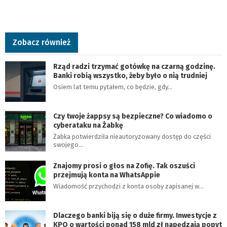
Zobacz również
Rząd radzi trzymać gotówkę na czarną godzinę.
Banki robią wszystko, żeby było o nią trudniej
Osiem lat temu pytałem, co będzie, gdy…
Czy twoje żappsy są bezpieczne? Co wiadomo o
cyberataku na Żabkę
Żabka potwierdziła nieautoryzowany dostęp do części
swojego…
Znajomy prosi o głos na Zofię. Tak oszuści
przejmują konta na WhatsAppie
Wiadomość przychodzi z konta osoby zapisanej w…
Dlaczego banki biją się o duże firmy. Inwestycje z
KPO o wartości ponad 158 mld zł napędzają popyt