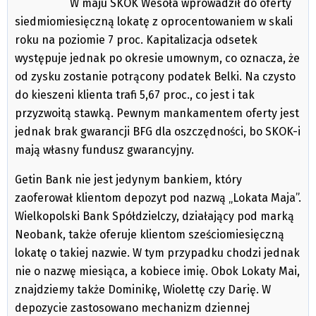
W maju SKOK Wesoła wprowadził do oferty
siedmiomiesięczną lokatę z oprocentowaniem w skali
roku na poziomie 7 proc. Kapitalizacja odsetek
występuje jednak po okresie umownym, co oznacza, że
od zysku zostanie potrącony podatek Belki. Na czysto
do kieszeni klienta trafi 5,67 proc., co jest i tak
przyzwoitą stawką. Pewnym mankamentem oferty jest
jednak brak gwarancji BFG dla oszczędności, bo SKOK-i
mają własny fundusz gwarancyjny.
Getin Bank nie jest jedynym bankiem, który
zaoferował klientom depozyt pod nazwą „Lokata Maja”.
Wielkopolski Bank Spółdzielczy, działający pod marką
Neobank, także oferuje klientom sześciomiesięczną
lokatę o takiej nazwie. W tym przypadku chodzi jednak
nie o nazwę miesiąca, a kobiece imię. Obok Lokaty Mai,
znajdziemy także Dominikę, Wiolettę czy Darię. W
depozycie zastosowano mechanizm dziennej