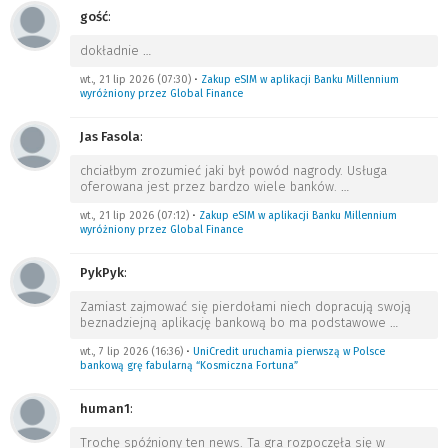
gość
:
dokładnie
…
wt., 21 lip 2026 (07:30)
•
Zakup eSIM w aplikacji Banku Millennium
wyróżniony przez Global Finance
Jas Fasola
:
chciałbym zrozumieć jaki był powód nagrody. Usługa
oferowana jest przez bardzo wiele banków.
…
wt., 21 lip 2026 (07:12)
•
Zakup eSIM w aplikacji Banku Millennium
wyróżniony przez Global Finance
PykPyk
:
Zamiast zajmować się pierdołami niech dopracują swoją
beznadziejną aplikację bankową bo ma podstawowe
…
wt., 7 lip 2026 (16:36)
•
UniCredit uruchamia pierwszą w Polsce
bankową grę fabularną “Kosmiczna Fortuna”
human1
:
Trochę spóźniony ten news. Ta gra rozpoczęła się w