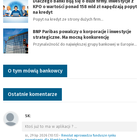
Dlaczego banki biją się o duże firmy. Inwestycje z
KPO o wartości ponad 158 mld zł napędzają popyt
na kredyt
Popyt na kredyt ze strony dużych firm…
BNP Paribas powalczy o korporacje i inwestycje
strategiczne. Ma mocną konkurencję
Przynależność do największej grupy bankowej w Europie…
O tym mówią bankowcy
Ostatnie komentarze
SK
:
Ktoś już to ma w aplikacji ?
…
śr., 29 lip 2026 (10:13)
•
Revolut wprowadza fundusze rynku
prywatnego dla klientów w Polsce