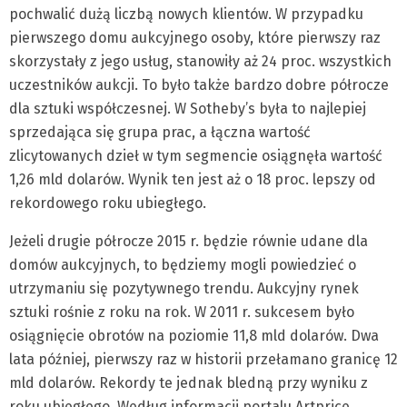
pochwalić dużą liczbą nowych klientów. W przypadku
pierwszego domu aukcyjnego osoby, które pierwszy raz
skorzystały z jego usług, stanowiły aż 24 proc. wszystkich
uczestników aukcji. To było także bardzo dobre półrocze
dla sztuki współczesnej. W Sotheby’s była to najlepiej
sprzedająca się grupa prac, a łączna wartość
zlicytowanych dzieł w tym segmencie osiągnęła wartość
1,26 mld dolarów. Wynik ten jest aż o 18 proc. lepszy od
rekordowego roku ubiegłego.
Jeżeli drugie półrocze 2015 r. będzie równie udane dla
domów aukcyjnych, to będziemy mogli powiedzieć o
utrzymaniu się pozytywnego trendu. Aukcyjny rynek
sztuki rośnie z roku na rok. W 2011 r. sukcesem było
osiągnięcie obrotów na poziomie 11,8 mld dolarów. Dwa
lata później, pierwszy raz w historii przełamano granicę 12
mld dolarów. Rekordy te jednak bledną przy wyniku z
roku ubiegłego. Według informacji portalu Artprice,