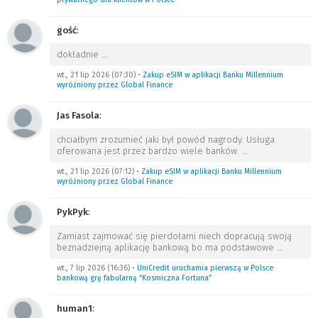
gość
:
dokładnie
…
wt., 21 lip 2026 (07:30)
•
Zakup eSIM w aplikacji Banku Millennium
wyróżniony przez Global Finance
Jas Fasola
:
chciałbym zrozumieć jaki był powód nagrody. Usługa
oferowana jest przez bardzo wiele banków.
…
wt., 21 lip 2026 (07:12)
•
Zakup eSIM w aplikacji Banku Millennium
wyróżniony przez Global Finance
PykPyk
:
Zamiast zajmować się pierdołami niech dopracują swoją
beznadziejną aplikację bankową bo ma podstawowe
…
wt., 7 lip 2026 (16:36)
•
UniCredit uruchamia pierwszą w Polsce
bankową grę fabularną “Kosmiczna Fortuna”
human1
: