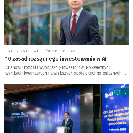
06.08.2026 (20:34) –
informacja prasowa
10 zasad rozsądnego inwestowania w AI
AI znowu rozpala wyobraźnię inwestorów. Po świetnych
wynikach kwartalnych największych spółek technologicznych …
a
0