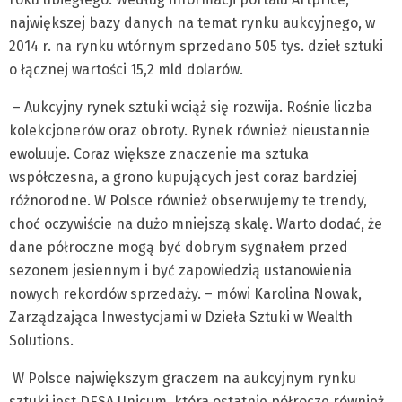
największej bazy danych na temat rynku aukcyjnego, w
2014 r. na rynku wtórnym sprzedano 505 tys. dzieł sztuki
o łącznej wartości 15,2 mld dolarów.
– Aukcyjny rynek sztuki wciąż się rozwija. Rośnie liczba
kolekcjonerów oraz obroty. Rynek również nieustannie
ewoluuje. Coraz większe znaczenie ma sztuka
współczesna, a grono kupujących jest coraz bardziej
różnorodne. W Polsce również obserwujemy te trendy,
choć oczywiście na dużo mniejszą skalę. Warto dodać, że
dane półroczne mogą być dobrym sygnałem przed
sezonem jesiennym i być zapowiedzią ustanowienia
nowych rekordów sprzedaży. – mówi Karolina Nowak,
Zarządzająca Inwestycjami w Dzieła Sztuki w Wealth
Solutions.
W Polsce największym graczem na aukcyjnym rynku
sztuki jest DESA Unicum, która ostatnie półrocze również