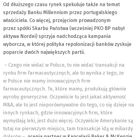
Od dłuższego czasu rynek spekuluje także na temat
sprzedaży Banku Millennium przez portugalskiego
właściciela. Co więcej, przejęciom prowadzonym
przez spółki Skarbu Państwa (wcześniej PKO BP nabył
aktywa Nordei) sprzyja nadchodząca kampania
wyborcza, w której polityka repolonizacji banków zyskuje
poparcie dwóch największych partii.
– Czego nie widać w Polsce, to nie widać transakcji na
rynku firm farmaceutycznych, ale to wynika z tego, że
w Polsce nie mamy innowacyjnych firm
farmaceutycznych. Te, które mamy, produkują głównie
wyroby generyczne. Oczywiście tu jest jakaś aktywność
M&A, ale to jest nieporównywalne do tego, co się dzieje na
innych rynkach, gdzie innowacyjnych firm, które
wymyślają leki, jest dużo więcej. Oczywiście Amerykanie są
tutaj na pierwszym miejscu, tam transakcje idą w miliardy
dolarów –
ocenia partner w Kancelarii Baker & McKenzie.