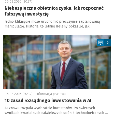
06.08.2026 (20:37)
Niebezpieczna obietnica zysku. Jak rozpoznać
fałszywą inwestycję
Jedno kliknięcie może uruchomić precyzyjnie zaplanowaną
manipulację. Historia 72-letniej Heleny pokazuje, jak …
a
0
06.08.2026 (20:34) –
informacja prasowa
10 zasad rozsądnego inwestowania w AI
AI znowu rozpala wyobraźnię inwestorów. Po świetnych
wynikach kwartalnych największych spółek technologicznych …