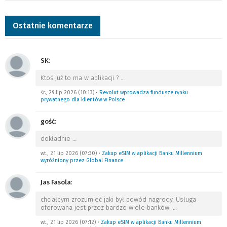
Ostatnie komentarze
SK
:
Ktoś już to ma w aplikacji ?
…
śr., 29 lip 2026 (10:13)
•
Revolut wprowadza fundusze rynku
prywatnego dla klientów w Polsce
gość
:
dokładnie
…
wt., 21 lip 2026 (07:30)
•
Zakup eSIM w aplikacji Banku Millennium
wyróżniony przez Global Finance
Jas Fasola
:
chciałbym zrozumieć jaki był powód nagrody. Usługa
oferowana jest przez bardzo wiele banków.
…
wt., 21 lip 2026 (07:12)
•
Zakup eSIM w aplikacji Banku Millennium