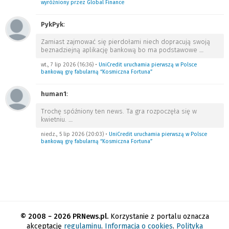
wyróżniony przez Global Finance
PykPyk
:
Zamiast zajmować się pierdołami niech dopracują swoją
beznadziejną aplikację bankową bo ma podstawowe
…
wt., 7 lip 2026 (16:36)
•
UniCredit uruchamia pierwszą w Polsce
bankową grę fabularną “Kosmiczna Fortuna”
human1
:
Trochę spóźniony ten news. Ta gra rozpoczęła się w
kwietniu.
…
niedz., 5 lip 2026 (20:03)
•
UniCredit uruchamia pierwszą w Polsce
bankową grę fabularną “Kosmiczna Fortuna”
© 2008 − 2026 PRNews.pl.
Korzystanie z portalu oznacza
akceptację
regulaminu
.
Informacja o cookies
.
Polityka