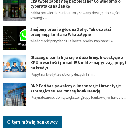
Czy twoje żappsy są bezpieczne? Co wiadomo o
cyberataku na Żabkę
Żabka potwierdziła nieautoryzowany dostęp do części
swojego…
Znajomy prosi o głos na Zofię. Tak oszuści
przejmują konta na WhatsAppie
Wiadomość przychodzi z konta osoby zapisanej w…
Dlaczego banki biją się o duże firmy. Inwestycje z
KPO o wartości ponad 158 mld zł napędzają popyt
na kredyt
Popyt na kredyt ze strony dużych firm…
BNP Paribas powalczy o korporacje i inwestycje
strategiczne. Ma mocną konkurencję
Przynależność do największej grupy bankowej w Europie…
O tym mówią bankowcy