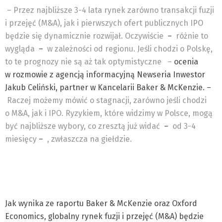
– Przez najbliższe 3-4 lata rynek zarówno transakcji fuzji
i przejęć (M&A), jak i pierwszych ofert publicznych IPO
będzie się dynamicznie rozwijał. Oczywiście
–
różnie to
wygląda
–
w zależności od regionu. Jeśli chodzi o Polskę,
to te prognozy nie są aż tak optymistyczne
–
ocenia
w rozmowie z agencją informacyjną Newseria Inwestor
Jakub Celiński, partner w Kancelarii Baker & McKenzie. –
Raczej możemy mówić o stagnacji, zarówno jeśli chodzi
o M&A, jak i IPO. Ryzykiem, które widzimy w Polsce, mogą
być najbliższe wybory, co zresztą już widać
–
od 3-4
miesięcy
–
, zwłaszcza na giełdzie.
Jak wynika ze raportu Baker & McKenzie oraz Oxford
Economics, globalny rynek fuzji i przejęć (M&A) będzie