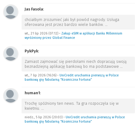
Jas Fasola
:
chciałbym zrozumieć jaki był powód nagrody. Usługa
oferowana jest przez bardzo wiele banków.
…
wt., 21 lip 2026 (07:12)
•
Zakup eSIM w aplikacji Banku Millennium
wyróżniony przez Global Finance
PykPyk
:
Zamiast zajmować się pierdołami niech dopracują swoją
beznadziejną aplikację bankową bo ma podstawowe
…
wt., 7 lip 2026 (16:36)
•
UniCredit uruchamia pierwszą w Polsce
bankową grę fabularną “Kosmiczna Fortuna”
human1
:
Trochę spóźniony ten news. Ta gra rozpoczęła się w
kwietniu.
…
niedz., 5 lip 2026 (20:03)
•
UniCredit uruchamia pierwszą w Polsce
bankową grę fabularną “Kosmiczna Fortuna”