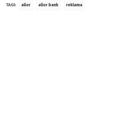
TAGI:
alior
alior bank
reklama