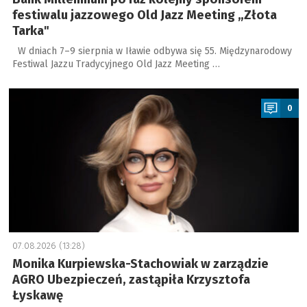
festiwalu jazzowego Old Jazz Meeting „Złota
Tarka"
W dniach 7–9 sierpnia w Iławie odbywa się 55. Międzynarodowy
Festiwal Jazzu Tradycyjnego Old Jazz Meeting …
a
0
07.08.2026 (13:28)
Monika Kurpiewska-Stachowiak w zarządzie
AGRO Ubezpieczeń, zastąpiła Krzysztofa
Łyskawę