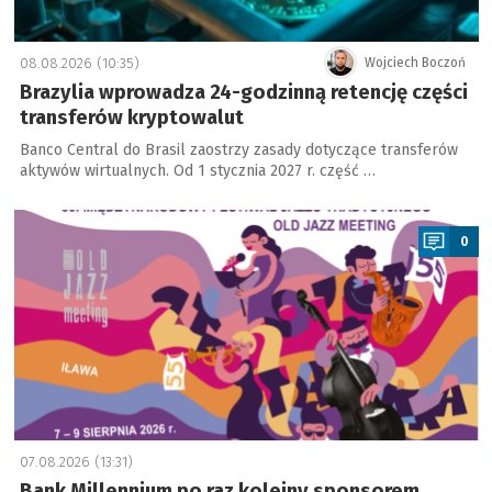
08.08.2026 (10:35)
Wojciech Boczoń
Brazylia wprowadza 24-godzinną retencję części
transferów kryptowalut
Banco Central do Brasil zaostrzy zasady dotyczące transferów
aktywów wirtualnych. Od 1 stycznia 2027 r. część …
a
0
07.08.2026 (13:31)
Bank Millennium po raz kolejny sponsorem