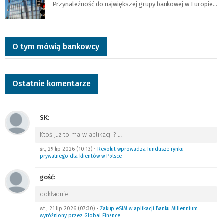
Przynależność do największej grupy bankowej w Europie…
O tym mówią bankowcy
Ostatnie komentarze
SK
:
Ktoś już to ma w aplikacji ?
…
śr., 29 lip 2026 (10:13)
•
Revolut wprowadza fundusze rynku
prywatnego dla klientów w Polsce
gość
:
dokładnie
…
wt., 21 lip 2026 (07:30)
•
Zakup eSIM w aplikacji Banku Millennium
wyróżniony przez Global Finance