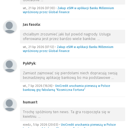
wt., 21 lip 2026 (07:30)
•
Zakup eSIM w aplikacji Banku Millennium
wyróżniony przez Global Finance
Jas Fasola
:
chciałbym zrozumieć jaki był powód nagrody. Usługa
oferowana jest przez bardzo wiele banków.
…
wt., 21 lip 2026 (07:12)
•
Zakup eSIM w aplikacji Banku Millennium
wyróżniony przez Global Finance
PykPyk
:
Zamiast zajmować się pierdołami niech dopracują swoją
beznadziejną aplikację bankową bo ma podstawowe
…
wt., 7 lip 2026 (16:36)
•
UniCredit uruchamia pierwszą w Polsce
bankową grę fabularną “Kosmiczna Fortuna”
human1
:
Trochę spóźniony ten news. Ta gra rozpoczęła się w
kwietniu.
…
niedz., 5 lip 2026 (20:03)
•
UniCredit uruchamia pierwszą w Polsce