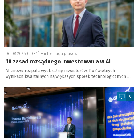
06.08.2026 (20:34) –
informacja prasowa
10 zasad rozsądnego inwestowania w AI
AI znowu rozpala wyobraźnię inwestorów. Po świetnych
wynikach kwartalnych największych spółek technologicznych …
a
0