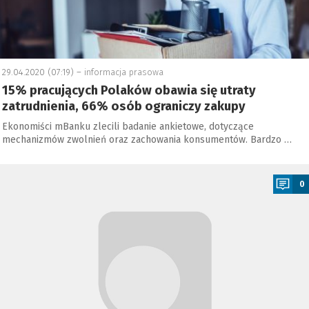
29.04.2020 (07:19) –
informacja prasowa
15% pracujących Polaków obawia się utraty
zatrudnienia, 66% osób ograniczy zakupy
Ekonomiści mBanku zlecili badanie ankietowe, dotyczące
mechanizmów zwolnień oraz zachowania konsumentów. Bardzo …
a
0