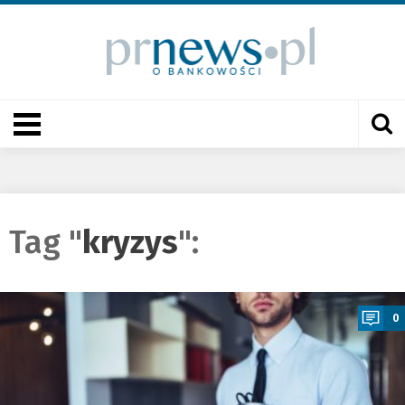
Tag "
kryzys
":
a
0