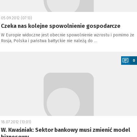
05.09.2012 (07:13)
Czeka nas kolejne spowolnienie gospodarcze
W Europie widoczne jest obecnie spowolnienie wzrostu i pomimo że
Rosja, Polska i państwa bałtyckie nie należą do …
a
0
18.07.2012 (13:01)
W. Kwaśniak: Sektor bankowy musi zmienić model