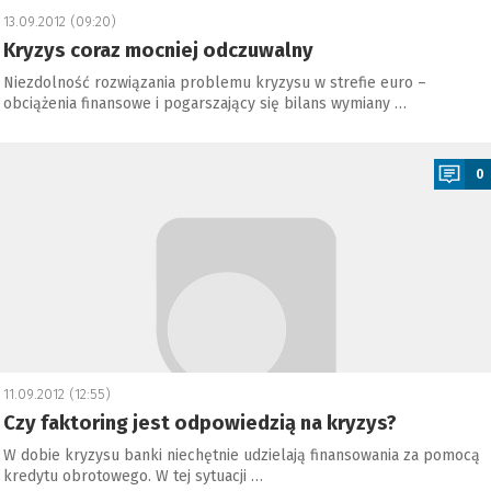
13.09.2012 (09:20)
Kryzys coraz mocniej odczuwalny
Niezdolność rozwiązania problemu kryzysu w strefie euro –
obciążenia finansowe i pogarszający się bilans wymiany …
a
0
11.09.2012 (12:55)
Czy faktoring jest odpowiedzią na kryzys?
W dobie kryzysu banki niechętnie udzielają finansowania za pomocą
kredytu obrotowego. W tej sytuacji …