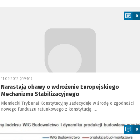
a
0
11.09.2012 (09:10)
Narastają obawy o wdrożenie Europejskiego
Mechanizmu Stabilizacyjnego
Niemiecki Trybunał Konstytucyjny zadecyduje w środę o zgodności
nowego funduszu ratunkowego z konstytucją. …
a
0