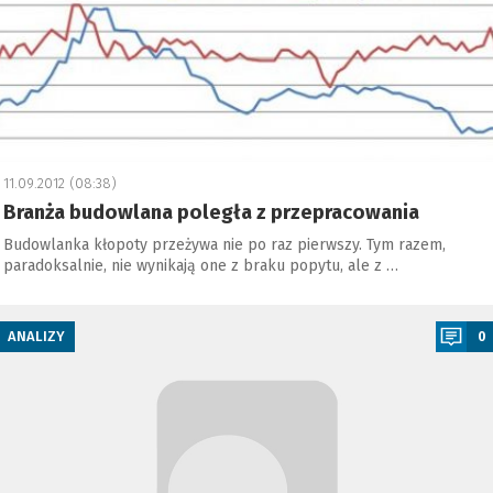
11.09.2012 (08:38)
Branża budowlana poległa z przepracowania
Budowlanka kłopoty przeżywa nie po raz pierwszy. Tym razem,
paradoksalnie, nie wynikają one z braku popytu, ale z …
a
ANALIZY
0