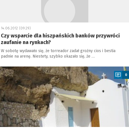
14.06.2012 (09:29)
Czy wsparcie dla hiszpańskich banków przywróci
zaufanie na rynkach?
W sobotę wydawało się, że torreador zadał groźny cios i bestia
padnie na arenę. Niestety, szybko okazało się, że …
a
0