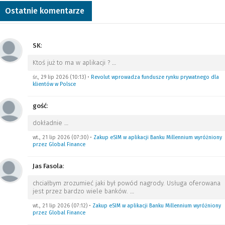
Ostatnie komentarze
SK
:
Ktoś już to ma w aplikacji ?
…
śr., 29 lip 2026 (10:13)
•
Revolut wprowadza fundusze rynku prywatnego dla
klientów w Polsce
gość
:
dokładnie
…
wt., 21 lip 2026 (07:30)
•
Zakup eSIM w aplikacji Banku Millennium wyróżniony
przez Global Finance
Jas Fasola
:
chciałbym zrozumieć jaki był powód nagrody. Usługa oferowana
jest przez bardzo wiele banków.
…
wt., 21 lip 2026 (07:12)
•
Zakup eSIM w aplikacji Banku Millennium wyróżniony
przez Global Finance