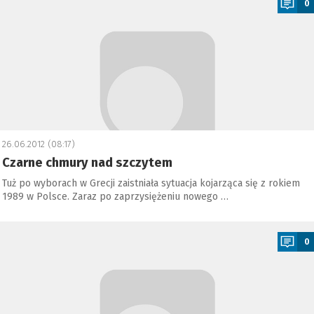
0
26.06.2012 (08:17)
Czarne chmury nad szczytem
Tuż po wyborach w Grecji zaistniała sytuacja kojarząca się z rokiem
1989 w Polsce. Zaraz po zaprzysiężeniu nowego …
a
0