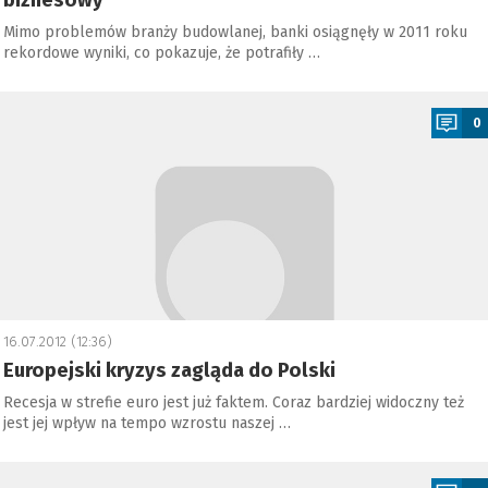
biznesowy
Mimo problemów branży budowlanej, banki osiągnęły w 2011 roku
rekordowe wyniki, co pokazuje, że potrafiły …
a
0
16.07.2012 (12:36)
Europejski kryzys zagląda do Polski
Recesja w strefie euro jest już faktem. Coraz bardziej widoczny też
jest jej wpływ na tempo wzrostu naszej …
a