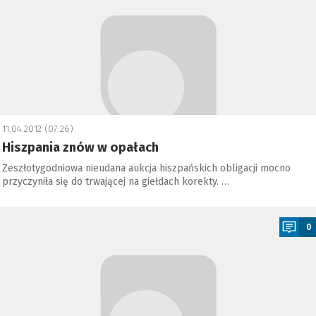
11.04.2012 (07:26)
Hiszpania znów w opałach
Zeszłotygodniowa nieudana aukcja hiszpańskich obligacji mocno
przyczyniła się do trwającej na giełdach korekty. …
a
0