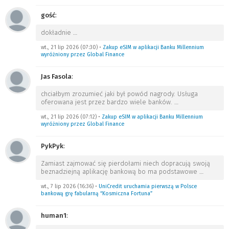
gość
:
dokładnie
…
wt., 21 lip 2026 (07:30)
•
Zakup eSIM w aplikacji Banku Millennium
wyróżniony przez Global Finance
Jas Fasola
:
chciałbym zrozumieć jaki był powód nagrody. Usługa
oferowana jest przez bardzo wiele banków.
…
wt., 21 lip 2026 (07:12)
•
Zakup eSIM w aplikacji Banku Millennium
wyróżniony przez Global Finance
PykPyk
:
Zamiast zajmować się pierdołami niech dopracują swoją
beznadziejną aplikację bankową bo ma podstawowe
…
wt., 7 lip 2026 (16:36)
•
UniCredit uruchamia pierwszą w Polsce
bankową grę fabularną “Kosmiczna Fortuna”
human1
: