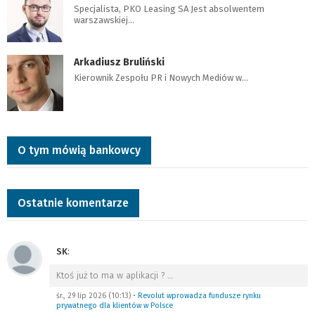
Specjalista, PKO Leasing SA Jest absolwentem
warszawskiej…
Arkadiusz Bruliński
Kierownik Zespołu PR i Nowych Mediów w…
O tym mówią bankowcy
Ostatnie komentarze
SK
:
Ktoś już to ma w aplikacji ?
…
śr., 29 lip 2026 (10:13)
•
Revolut wprowadza fundusze rynku
prywatnego dla klientów w Polsce