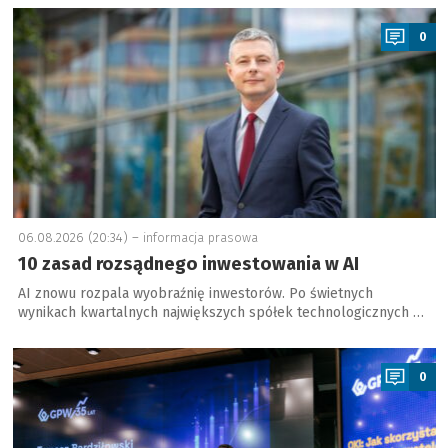
a
0
06.08.2026 (20:34) –
informacja prasowa
10 zasad rozsądnego inwestowania w AI
AI znowu rozpala wyobraźnię inwestorów. Po świetnych
wynikach kwartalnych największych spółek technologicznych …
a
0