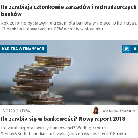
Ile zarabiają członkowie zarządów i rad nadzorczych
banków
Rok 2018 nie był łatwym okresem dla banków w Polsce. O ile aktywa
13 banków notowanych na GPW wzrosły w stosunku …
a
NASZ NEWS
KARIERA W FINANSACH
0
18.01.2019 (13:54) –
Weronika Szkwarek
Ile zarabia się w bankowości? Nowy raport 2018
Ile zarabiają pracownicy bankowości? Według raportu
Sedlak&Sedlak mediana ich wynagrodzeń wyniosła w 2018 roku …