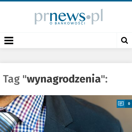
Tag "
wynagrodzenia
":
a
0