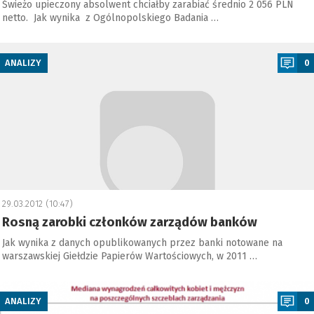
Świeżo upieczony absolwent chciałby zarabiać średnio 2 056 PLN
netto. Jak wynika z Ogólnopolskiego Badania …
a
ANALIZY
0
29.03.2012 (10:47)
Rosną zarobki członków zarządów banków
Jak wynika z danych opublikowanych przez banki notowane na
warszawskiej Giełdzie Papierów Wartościowych, w 2011 …
a
ANALIZY
0