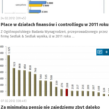
24.02.2012 (09:45)
Płace w działach finansów i controllingu w 2011 roku
Z Ogólnopolskiego Badania Wynagrodzeń, przeprowadzonego przez
firmę Sedlak & Sedlak wynika, iż w 2011 roku …
a
0
07.02.2012 (08:49)
Za minimalną pensję nie zajedziemy zbyt daleko