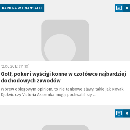
KARIERA W FINANSACH
0
12.06.2012 (14:10)
Golf, poker i wyścigi konne w czołówce najbardziej
dochodowych zawodów
Wbrew obiegowym opiniom, to nie tenisowe sławy, takie jak Novak
Djokvic czy Victoria Azarenka mogą pochwalić się …
a
0