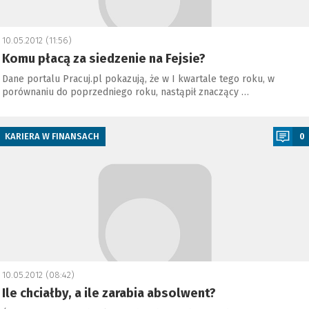
10.05.2012 (11:56)
Komu płacą za siedzenie na Fejsie?
Dane portalu Pracuj.pl pokazują, że w I kwartale tego roku, w
porównaniu do poprzedniego roku, nastąpił znaczący …
a
ANALIZY
KARIERA W FINANSACH
0
10.05.2012 (08:42)
Ile chciałby, a ile zarabia absolwent?