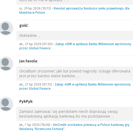
śr., 29 lip 2026 (10:13)
•
Revolut wprowadza fundusze rynku prywatnego dla
klientów w Polsce
gość
:
dokładnie
…
wt., 21 lip 2026 (07:30)
•
Zakup eSIM w aplikacji Banku Millennium wyróżniony
przez Global Finance
Jas Fasola
:
chciałbym zrozumieć jaki był powód nagrody. Usługa oferowana
jest przez bardzo wiele banków.
…
wt., 21 lip 2026 (07:12)
•
Zakup eSIM w aplikacji Banku Millennium wyróżniony
przez Global Finance
PykPyk
:
Zamiast zajmować się pierdołami niech dopracują swoją
beznadziejną aplikację bankową bo ma podstawowe
…
wt., 7 lip 2026 (16:36)
•
UniCredit uruchamia pierwszą w Polsce bankową grę
fabularną “Kosmiczna Fortuna”