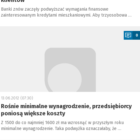
klientów
Banki znów zaczęły podwyższać wymagania finansowe
zainteresowanym kredytami mieszkaniowymi. Aby trzyosobowa …
a
0
13.06.2012 (07:30)
Rośnie minimalne wynagrodzenie, przedsiębiorcy
poniosą większe koszty
Z 1500 do co najmniej 1600 zł ma wzrosnąć w przyszłym roku
minimalne wynagrodzenie. Taka podwyżka oznaczałaby, że …
a