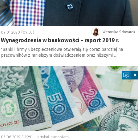
09.01.2020 (09:03)
Weronika Szkwarek
Wynagrodzenia w bankowości - raport 2019 r.
"Banki i firmy ubezpieczeniowe otwierają się coraz bardziej na
pracowników z mniejszym doświadczeniem oraz niższymi …
a
0
05.06.2019 (11:29) –
artykuł nadesłany