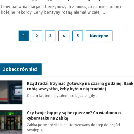
Ceny paliw na stacjach benzynowych z miesiąca na miesiąc biją
kolejne rekordy. Ceny benzyny rosną niemal w całej …
1
2
3
4
5
Następne
Zobacz również
Rząd radzi trzymać gotówkę na czarną godzinę. Bank
robią wszystko, żeby było o nią trudniej
Osiem lat temu pytałem, co będzie, gdy…
Czy twoje żappsy są bezpieczne? Co wiadomo o
cyberataku na Żabkę
Żabka potwierdziła nieautoryzowany dostęp do części
swojego…