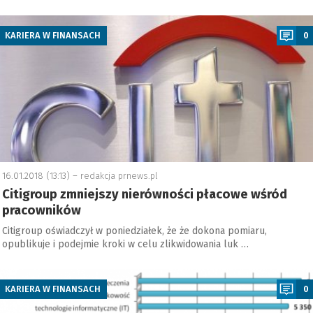
a
KARIERA W FINANSACH
0
16.01.2018 (13:13) –
redakcja prnews.pl
Citigroup zmniejszy nierówności płacowe wśród
pracowników
Citigroup oświadczył w poniedziałek, że że dokona pomiaru,
opublikuje i podejmie kroki w celu zlikwidowania luk …
a
KARIERA W FINANSACH
0