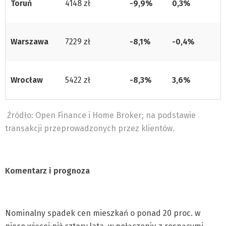
Toruń
4148 zł
-9,9%
0,3%
Warszawa
7229 zł
-8,1%
-0,4%
Wrocław
5422 zł
-8,3%
3,6%
Źródło: Open Finance i Home Broker; na podstawie
transakcji przeprowadzonych przez klientów.
Komentarz i prognoza
Nominalny spadek cen mieszkań o ponad 20 proc. w