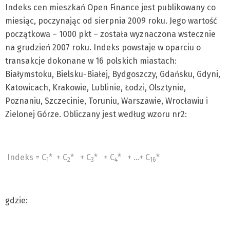
Indeks cen mieszkań Open Finance jest publikowany co
miesiąc, poczynając od sierpnia 2009 roku. Jego wartość
początkowa – 1000 pkt – została wyznaczona wstecznie
na grudzień 2007 roku. Indeks powstaje w oparciu o
transakcje dokonane w 16 polskich miastach:
Białymstoku, Bielsku-Białej, Bydgoszczy, Gdańsku, Gdyni,
Katowicach, Krakowie, Lublinie, Łodzi, Olsztynie,
Poznaniu, Szczecinie, Toruniu, Warszawie, Wrocławiu i
Zielonej Górze. Obliczany jest według wzoru nr2:
Indeks = C
*
+ C
*
+ C
*
+ C
*
+ …+ C
*
1
2
3
4
16
gdzie: