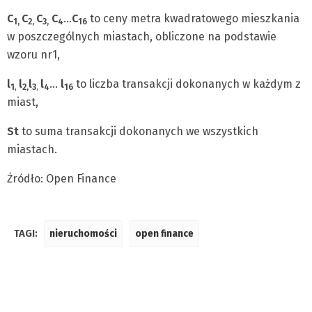
C
C
C
C
…
C
to ceny metra kwadratowego mieszkania
1,
2,
3,
4
16
w poszczególnych miastach, obliczone na podstawie
wzoru nr1,
l
l
l
l
…
l
to liczba transakcji dokonanych w każdym z
1
,
2,
3
,
4
16
miast,
St
to suma transakcji dokonanych we wszystkich
miastach.
Źródło: Open Finance
TAGI:
nieruchomości
open finance