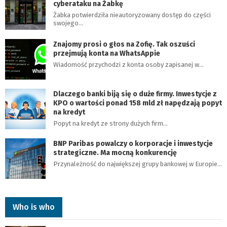
cyberataku na Żabkę
Żabka potwierdziła nieautoryzowany dostęp do części
swojego…
Znajomy prosi o głos na Zofię. Tak oszuści
przejmują konta na WhatsAppie
Wiadomość przychodzi z konta osoby zapisanej w…
Dlaczego banki biją się o duże firmy. Inwestycje z
KPO o wartości ponad 158 mld zł napędzają popyt
na kredyt
Popyt na kredyt ze strony dużych firm…
BNP Paribas powalczy o korporacje i inwestycje
strategiczne. Ma mocną konkurencję
Przynależność do największej grupy bankowej w Europie…
Who is who