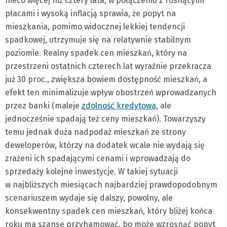
nieco więcej niż cztery lata, w połączeniu z rosnącymi
płacami i wysoką inflacją sprawia, że popyt na
mieszkania, pomimo widocznej lekkiej tendencji
spadkowej, utrzymuje się na relatywnie stabilnym
poziomie. Realny spadek cen mieszkań, który na
przestrzeni ostatnich czterech lat wyraźnie przekracza
już 30 proc., zwiększa bowiem dostępność mieszkań, a
efekt ten minimalizuje wpływ obostrzeń wprowadzanych
przez banki (maleje
zdolność kredytowa
, ale
jednocześnie spadają też ceny mieszkań). Towarzyszy
temu jednak duża nadpodaż mieszkań ze strony
deweloperów, którzy na dodatek wcale nie wydają się
zrażeni ich spadającymi cenami i wprowadzają do
sprzedaży kolejne inwestycje. W takiej sytuacji
w najbliższych miesiącach najbardziej prawdopodobnym
scenariuszem wydaje się dalszy, powolny, ale
konsekwentny spadek cen mieszkań, który bliżej końca
roku ma szanse przyhamować, bo może wzrosnąć popyt