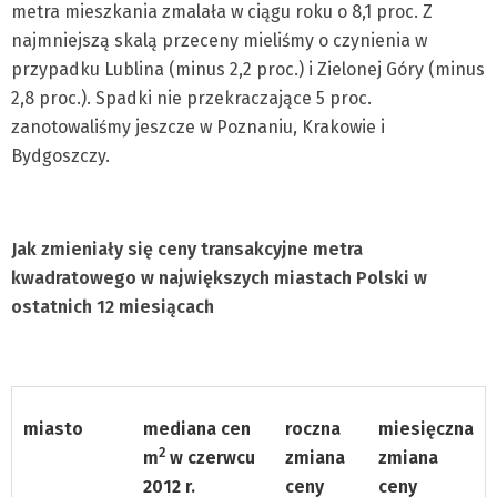
metra mieszkania zmalała w ciągu roku o 8,1 proc. Z
najmniejszą skalą przeceny mieliśmy o czynienia w
przypadku Lublina (minus 2,2 proc.) i Zielonej Góry (minus
2,8 proc.). Spadki nie przekraczające 5 proc.
zanotowaliśmy jeszcze w Poznaniu, Krakowie i
Bydgoszczy.
Jak zmieniały się ceny transakcyjne metra
kwadratowego w największych miastach Polski w
ostatnich 12 miesiącach
miasto
mediana cen
roczna
miesięczna
2
m
w czerwcu
zmiana
zmiana
2012 r.
ceny
ceny