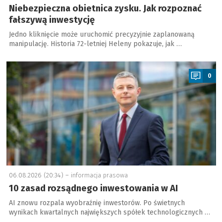
Niebezpieczna obietnica zysku. Jak rozpoznać
fałszywą inwestycję
Jedno kliknięcie może uruchomić precyzyjnie zaplanowaną
manipulację. Historia 72-letniej Heleny pokazuje, jak …
a
0
06.08.2026 (20:34) –
informacja prasowa
10 zasad rozsądnego inwestowania w AI
AI znowu rozpala wyobraźnię inwestorów. Po świetnych
wynikach kwartalnych największych spółek technologicznych …