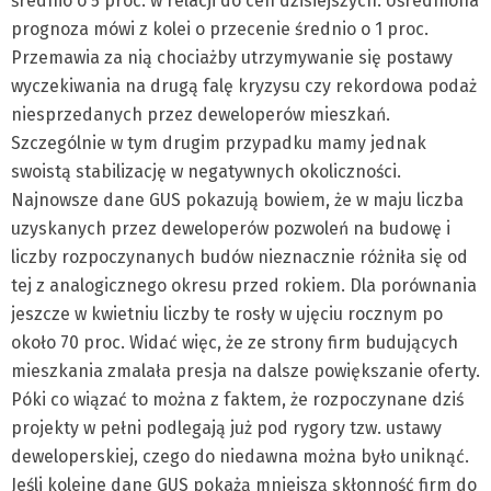
średnio o 5 proc. w relacji do cen dzisiejszych. Uśredniona
prognoza mówi z kolei o przecenie średnio o 1 proc.
Przemawia za nią chociażby utrzymywanie się postawy
wyczekiwania na drugą falę kryzysu czy rekordowa podaż
niesprzedanych przez deweloperów mieszkań.
Szczególnie w tym drugim przypadku mamy jednak
swoistą stabilizację w negatywnych okoliczności.
Najnowsze dane GUS pokazują bowiem, że w maju liczba
uzyskanych przez deweloperów pozwoleń na budowę i
liczby rozpoczynanych budów nieznacznie różniła się od
tej z analogicznego okresu przed rokiem. Dla porównania
jeszcze w kwietniu liczby te rosły w ujęciu rocznym po
około 70 proc. Widać więc, że ze strony firm budujących
mieszkania zmalała presja na dalsze powiększanie oferty.
Póki co wiązać to można z faktem, że rozpoczynane dziś
projekty w pełni podlegają już pod rygory tzw. ustawy
deweloperskiej, czego do niedawna można było uniknąć.
Jeśli kolejne dane GUS pokażą mniejszą skłonność firm do