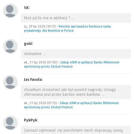
SK
:
Ktoś już to ma w aplikacji ?
…
śr., 29 lip 2026 (10:13)
•
Revolut wprowadza fundusze rynku
prywatnego dla klientów w Polsce
gość
:
dokładnie
…
wt., 21 lip 2026 (07:30)
•
Zakup eSIM w aplikacji Banku Millennium
wyróżniony przez Global Finance
Jas Fasola
:
chciałbym zrozumieć jaki był powód nagrody. Usługa
oferowana jest przez bardzo wiele banków.
…
wt., 21 lip 2026 (07:12)
•
Zakup eSIM w aplikacji Banku Millennium
wyróżniony przez Global Finance
PykPyk
:
Zamiast zajmować się pierdołami niech dopracują swoją