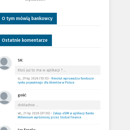
O tym mówią bankowcy
Ostatnie komentarze
SK
:
Ktoś już to ma w aplikacji ?
…
śr., 29 lip 2026 (10:13)
•
Revolut wprowadza fundusze
rynku prywatnego dla klientów w Polsce
gość
:
dokładnie
…
wt., 21 lip 2026 (07:30)
•
Zakup eSIM w aplikacji Banku
Millennium wyróżniony przez Global Finance
Jas Fasola
: