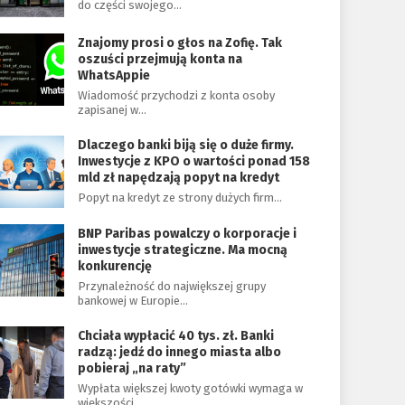
do części swojego…
Znajomy prosi o głos na Zofię. Tak
oszuści przejmują konta na
WhatsAppie
Wiadomość przychodzi z konta osoby
zapisanej w…
Dlaczego banki biją się o duże firmy.
Inwestycje z KPO o wartości ponad 158
mld zł napędzają popyt na kredyt
Popyt na kredyt ze strony dużych firm…
BNP Paribas powalczy o korporacje i
inwestycje strategiczne. Ma mocną
konkurencję
Przynależność do największej grupy
bankowej w Europie…
Chciała wypłacić 40 tys. zł. Banki
radzą: jedź do innego miasta albo
pobieraj „na raty”
Wypłata większej kwoty gotówki wymaga w
większości…