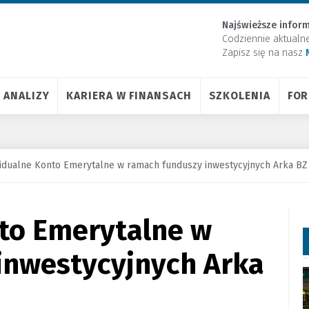
Najświeższe inform
Codziennie aktualn
Zapisz się na nasz
ANALIZY
KARIERA W FINANSACH
SZKOLENIA
FO
idualne Konto Emerytalne w ramach funduszy inwestycyjnych Arka B
to Emerytalne w
inwestycyjnych Arka