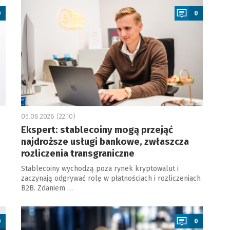
0
0
05.08.2026 (22:10)
Ekspert: stablecoiny mogą przejąć
najdroższe usługi bankowe, zwłaszcza
rozliczenia transgraniczne
Stablecoiny wychodzą poza rynek kryptowalut i
zaczynają odgrywać rolę w płatnościach i rozliczeniach
B2B. Zdaniem …
a
0
0