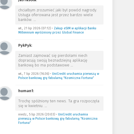
chciałbym zrozumieć jaki był powód nagrody.
Usługa oferowana jest przez bardzo wiele
banków.
…
wt., 21 lip 2026 (07:12)
•
Zakup eSIM w aplikacji Banku
Millennium wyróżniony przez Global Finance
PykPyk
:
Zamiast zajmować się pierdołami niech
dopracują swoją beznadziejną aplikację
bankową bo ma podstawowe
…
wt., 7 lip 2026 (16:36)
•
UniCredit uruchamia pierwszą w
Polsce bankową grę fabularną “Kosmiczna Fortuna”
human1
:
Trochę spóźniony ten news. Ta gra rozpoczęła
się w kwietniu.
…
niedz., 5 lip 2026 (20:03)
•
UniCredit uruchamia
pierwszą w Polsce bankową grę fabularną “Kosmiczna
Fortuna”