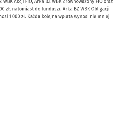
Z WBK Akcji FIO, Arka BZ WBK Zrównoważony FIO oraz
00 zł, natomiast do funduszu Arka BZ WBK Obligacji
osi 1 000 zł. Każda kolejna wpłata wynosi nie mniej