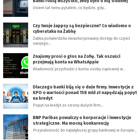
Banki robią wszystko, żeby było o nią trudniej
Osiem lat temu pytałem, co będzie, gdy…
Czy twoje żappsy są bezpieczne? Co wiadomo o
cyberataku na Żabkę
Żabka potwierdziła nieautoryzowany dostęp do części
swojego…
Znajomy prosi o głos na Zofię. Tak oszuści
przejmują konta na WhatsAppie
Wiadomość przychodzi z konta osoby zapisanej w…
Dlaczego banki biją się o duże firmy. Inwestycje z
KPO o wartości ponad 158 mld zł napędzają popyt
na kredyt
Popyt na kredyt ze strony dużych firm…
BNP Paribas powalczy o korporacje i inwestycje
strategiczne. Ma mocną konkurencję
Przynależność do największej grupy bankowej w Europie…