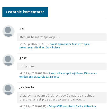
Ostatnie komentarze
SK
:
Ktoś już to ma w aplikacji ?
…
śr., 29 lip 2026 (10:13)
•
Revolut wprowadza fundusze rynku
prywatnego dla klientów w Polsce
gość
:
dokładnie
…
wt., 21 lip 2026 (07:30)
•
Zakup eSIM w aplikacji Banku Millennium
wyróżniony przez Global Finance
Jas Fasola
:
chciałbym zrozumieć jaki był powód nagrody. Usługa
oferowana jest przez bardzo wiele banków.
…
wt., 21 lip 2026 (07:12)
•
Zakup eSIM w aplikacji Banku Millennium