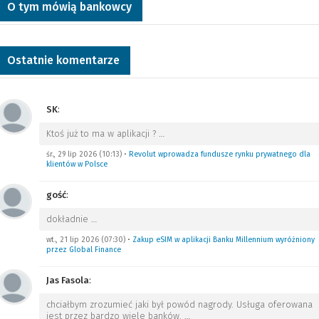
O tym mówią bankowcy
Ostatnie komentarze
SK
:
Ktoś już to ma w aplikacji ?
…
śr., 29 lip 2026 (10:13)
•
Revolut wprowadza fundusze rynku prywatnego dla
klientów w Polsce
gość
:
dokładnie
…
wt., 21 lip 2026 (07:30)
•
Zakup eSIM w aplikacji Banku Millennium wyróżniony
przez Global Finance
Jas Fasola
:
chciałbym zrozumieć jaki był powód nagrody. Usługa oferowana
jest przez bardzo wiele banków.
…