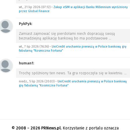
wt., 21 lip 2026 (07:12)
•
Zakup eSIM w aplikacji Banku Millennium wyróżniony
przez Global Finance
PykPyk
:
Zamiast zajmować się pierdołami niech dopracują swoją
beznadziejną aplikację bankową bo ma podstawowe
…
wt., 7 lip 2026 (16:36)
•
UniCredit uruchamia pierwszą w Polsce bankową grę
fabularną “Kosmiczna Fortuna”
human1
:
Trochę spóźniony ten news. Ta gra rozpoczęła się w kwietniu.
…
niedz., 5 lip 2026 (20:03)
•
UniCredit uruchamia pierwszą w Polsce bankową
grę fabularną “Kosmiczna Fortuna”
© 2008 − 2026 PRNews.pl.
Korzystanie z portalu oznacza