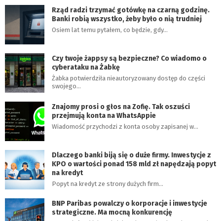
Rząd radzi trzymać gotówkę na czarną godzinę.
Banki robią wszystko, żeby było o nią trudniej
Osiem lat temu pytałem, co będzie, gdy…
Czy twoje żappsy są bezpieczne? Co wiadomo o
cyberataku na Żabkę
Żabka potwierdziła nieautoryzowany dostęp do części
swojego…
Znajomy prosi o głos na Zofię. Tak oszuści
przejmują konta na WhatsAppie
Wiadomość przychodzi z konta osoby zapisanej w…
Dlaczego banki biją się o duże firmy. Inwestycje z
KPO o wartości ponad 158 mld zł napędzają popyt
na kredyt
Popyt na kredyt ze strony dużych firm…
BNP Paribas powalczy o korporacje i inwestycje
strategiczne. Ma mocną konkurencję