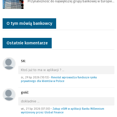
Przynależność do największej grupy bankowej w Europie…
O tym mówią bankowcy
Ostatnie komentarze
SK
:
Ktoś już to ma w aplikacji ?
…
śr., 29 lip 2026 (10:13)
•
Revolut wprowadza fundusze rynku
prywatnego dla klientów w Polsce
gość
:
dokładnie
…
wt., 21 lip 2026 (07:30)
•
Zakup eSIM w aplikacji Banku Millennium
wyróżniony przez Global Finance