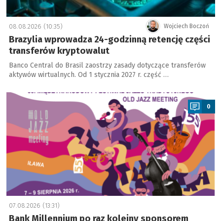
08.08.2026 (10:35)
Wojciech Boczoń
Brazylia wprowadza 24-godzinną retencję części
transferów kryptowalut
Banco Central do Brasil zaostrzy zasady dotyczące transferów
aktywów wirtualnych. Od 1 stycznia 2027 r. część …
a
0
07.08.2026 (13:31)
Bank Millennium po raz kolejny sponsorem