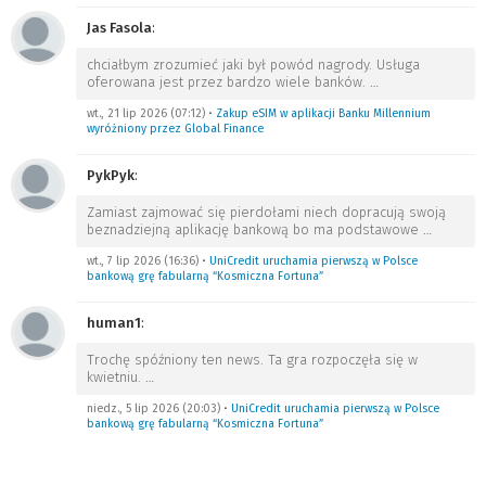
Jas Fasola
:
chciałbym zrozumieć jaki był powód nagrody. Usługa
oferowana jest przez bardzo wiele banków.
…
wt., 21 lip 2026 (07:12)
•
Zakup eSIM w aplikacji Banku Millennium
wyróżniony przez Global Finance
PykPyk
:
Zamiast zajmować się pierdołami niech dopracują swoją
beznadziejną aplikację bankową bo ma podstawowe
…
wt., 7 lip 2026 (16:36)
•
UniCredit uruchamia pierwszą w Polsce
bankową grę fabularną “Kosmiczna Fortuna”
human1
:
Trochę spóźniony ten news. Ta gra rozpoczęła się w
kwietniu.
…
niedz., 5 lip 2026 (20:03)
•
UniCredit uruchamia pierwszą w Polsce
bankową grę fabularną “Kosmiczna Fortuna”