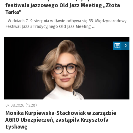
festiwalu jazzowego Old Jazz Meeting „Złota
Tarka"
W dniach 7–9 sierpnia w Iławie odbywa się 55. Międzynarodowy
Festiwal Jazzu Tradycyjnego Old Jazz Meeting …
a
0
07.08.2026 (13:28)
Monika Kurpiewska-Stachowiak w zarządzie
AGRO Ubezpieczeń, zastąpiła Krzysztofa
Łyskawę