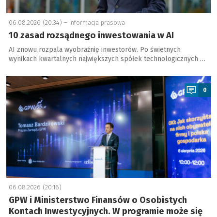
06.08.2026 (20:34) –
informacja prasowa
10 zasad rozsądnego inwestowania w AI
AI znowu rozpala wyobraźnię inwestorów. Po świetnych
wynikach kwartalnych największych spółek technologicznych …
a
0
06.08.2026 (20:16)
GPW i Ministerstwo Finansów o Osobistych
Kontach Inwestycyjnych. W programie może się