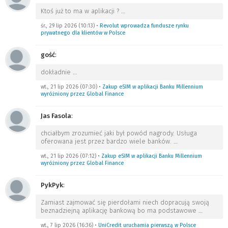
Ktoś już to ma w aplikacji ?
…
śr., 29 lip 2026 (10:13)
•
Revolut wprowadza fundusze rynku
prywatnego dla klientów w Polsce
gość
:
dokładnie
…
wt., 21 lip 2026 (07:30)
•
Zakup eSIM w aplikacji Banku Millennium
wyróżniony przez Global Finance
Jas Fasola
:
chciałbym zrozumieć jaki był powód nagrody. Usługa
oferowana jest przez bardzo wiele banków.
…
wt., 21 lip 2026 (07:12)
•
Zakup eSIM w aplikacji Banku Millennium
wyróżniony przez Global Finance
PykPyk
:
Zamiast zajmować się pierdołami niech dopracują swoją
beznadziejną aplikację bankową bo ma podstawowe
…
wt., 7 lip 2026 (16:36)
•
UniCredit uruchamia pierwszą w Polsce