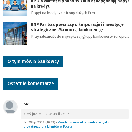
KPO o wartości ponad 158 mld zł napędzają popyt
na kredyt
Popyt na kredyt ze strony dużych firm…
BNP Paribas powalczy o korporacje i inwestycje
strategiczne. Ma mocną konkurencję
Przynależność do największej grupy bankowej w Europie…
O tym mówią bankowcy
Ostatnie komentarze
SK
:
Ktoś już to ma w aplikacji ?
…
śr., 29 lip 2026 (10:13)
•
Revolut wprowadza fundusze rynku
prywatnego dla klientów w Polsce