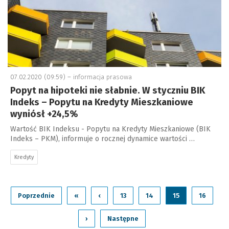
07.02.2020 (09:59) –
informacja prasowa
Popyt na hipoteki nie słabnie. W styczniu BIK
Indeks – Popytu na Kredyty Mieszkaniowe
wyniósł +24,5%
Wartość BIK Indeksu - Popytu na Kredyty Mieszkaniowe (BIK
Indeks – PKM), informuje o rocznej dynamice wartości …
Kredyty
Poprzednie
«
‹
13
14
15
16
›
Następne