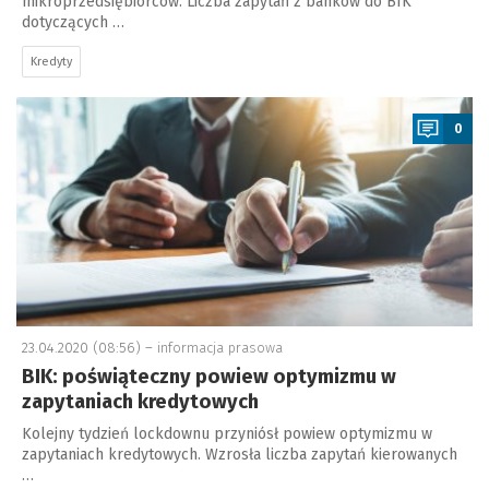
mikroprzedsiębiorców. Liczba zapytań z banków do BIK
dotyczących …
Kredyty
a
0
23.04.2020 (08:56) –
informacja prasowa
BIK: poświąteczny powiew optymizmu w
zapytaniach kredytowych
Kolejny tydzień lockdownu przyniósł powiew optymizmu w
zapytaniach kredytowych. Wzrosła liczba zapytań kierowanych
…