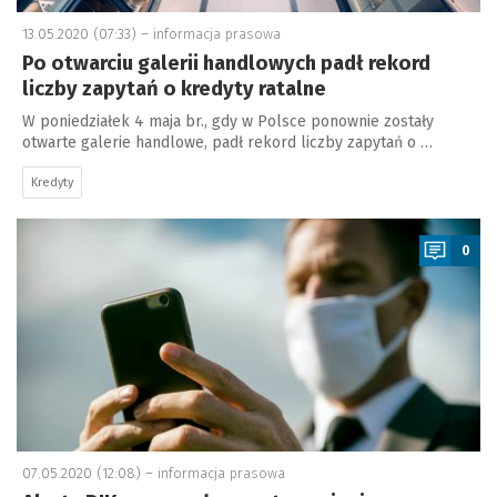
13.05.2020 (07:33) –
informacja prasowa
Po otwarciu galerii handlowych padł rekord
liczby zapytań o kredyty ratalne
W poniedziałek 4 maja br., gdy w Polsce ponownie zostały
otwarte galerie handlowe, padł rekord liczby zapytań o …
Kredyty
a
0
07.05.2020 (12:08) –
informacja prasowa