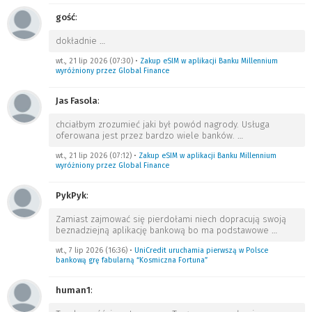
gość
:
dokładnie
…
wt., 21 lip 2026 (07:30)
•
Zakup eSIM w aplikacji Banku Millennium
wyróżniony przez Global Finance
Jas Fasola
:
chciałbym zrozumieć jaki był powód nagrody. Usługa
oferowana jest przez bardzo wiele banków.
…
wt., 21 lip 2026 (07:12)
•
Zakup eSIM w aplikacji Banku Millennium
wyróżniony przez Global Finance
PykPyk
:
Zamiast zajmować się pierdołami niech dopracują swoją
beznadziejną aplikację bankową bo ma podstawowe
…
wt., 7 lip 2026 (16:36)
•
UniCredit uruchamia pierwszą w Polsce
bankową grę fabularną “Kosmiczna Fortuna”
human1
: