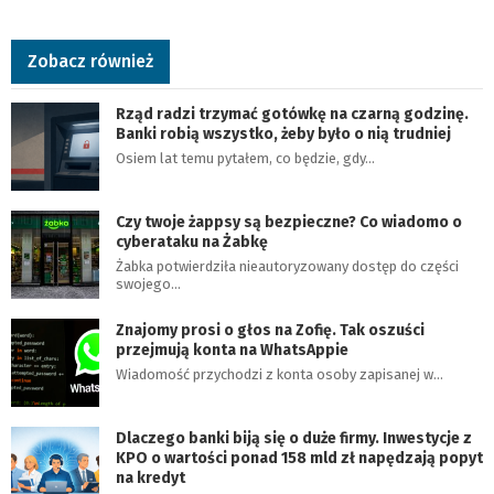
Zobacz również
Rząd radzi trzymać gotówkę na czarną godzinę.
Banki robią wszystko, żeby było o nią trudniej
Osiem lat temu pytałem, co będzie, gdy…
Czy twoje żappsy są bezpieczne? Co wiadomo o
cyberataku na Żabkę
Żabka potwierdziła nieautoryzowany dostęp do części
swojego…
Znajomy prosi o głos na Zofię. Tak oszuści
przejmują konta na WhatsAppie
Wiadomość przychodzi z konta osoby zapisanej w…
Dlaczego banki biją się o duże firmy. Inwestycje z
KPO o wartości ponad 158 mld zł napędzają popyt
na kredyt