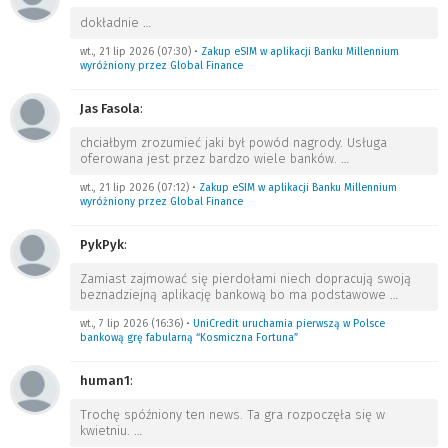
dokładnie
…
wt., 21 lip 2026 (07:30)
•
Zakup eSIM w aplikacji Banku Millennium
wyróżniony przez Global Finance
Jas Fasola
:
chciałbym zrozumieć jaki był powód nagrody. Usługa
oferowana jest przez bardzo wiele banków.
…
wt., 21 lip 2026 (07:12)
•
Zakup eSIM w aplikacji Banku Millennium
wyróżniony przez Global Finance
PykPyk
:
Zamiast zajmować się pierdołami niech dopracują swoją
beznadziejną aplikację bankową bo ma podstawowe
…
wt., 7 lip 2026 (16:36)
•
UniCredit uruchamia pierwszą w Polsce
bankową grę fabularną “Kosmiczna Fortuna”
human1
:
Trochę spóźniony ten news. Ta gra rozpoczęła się w
kwietniu.
…