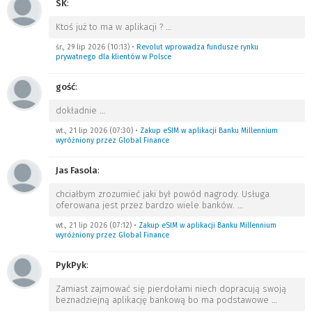
SK
:
Ktoś już to ma w aplikacji ?
…
śr., 29 lip 2026 (10:13)
•
Revolut wprowadza fundusze rynku
prywatnego dla klientów w Polsce
gość
:
dokładnie
…
wt., 21 lip 2026 (07:30)
•
Zakup eSIM w aplikacji Banku Millennium
wyróżniony przez Global Finance
Jas Fasola
:
chciałbym zrozumieć jaki był powód nagrody. Usługa
oferowana jest przez bardzo wiele banków.
…
wt., 21 lip 2026 (07:12)
•
Zakup eSIM w aplikacji Banku Millennium
wyróżniony przez Global Finance
PykPyk
:
Zamiast zajmować się pierdołami niech dopracują swoją
beznadziejną aplikację bankową bo ma podstawowe
…