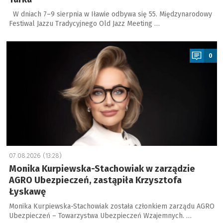
W dniach 7–9 sierpnia w Iławie odbywa się 55. Międzynarodowy
Festiwal Jazzu Tradycyjnego Old Jazz Meeting …
a
0
07.08.2026 (13:28)
Monika Kurpiewska-Stachowiak w zarządzie
AGRO Ubezpieczeń, zastąpiła Krzysztofa
Łyskawę
Monika Kurpiewska-Stachowiak została członkiem zarządu AGRO
Ubezpieczeń – Towarzystwa Ubezpieczeń Wzajemnych. …