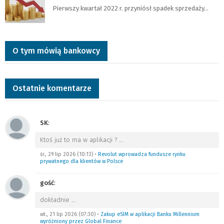
Pierwszy kwartał 2022 r. przyniósł spadek sprzedaży…
O tym mówią bankowcy
Ostatnie komentarze
SK
:
Ktoś już to ma w aplikacji ?
…
śr., 29 lip 2026 (10:13)
•
Revolut wprowadza fundusze rynku
prywatnego dla klientów w Polsce
gość
:
dokładnie
…
wt., 21 lip 2026 (07:30)
•
Zakup eSIM w aplikacji Banku Millennium
wyróżniony przez Global Finance