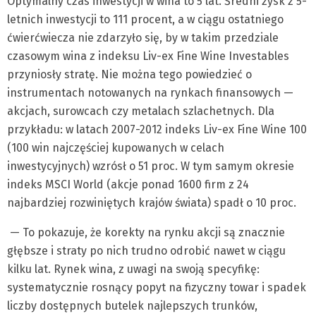
Optymalny czas inwestycji w wina to 5 lat. Średni zysk z 5-
letnich inwestycji to 111 procent, a w ciągu ostatniego
ćwierćwiecza nie zdarzyło się, by w takim przedziale
czasowym wina z indeksu Liv-ex Fine Wine Investables
przyniosły stratę. Nie można tego powiedzieć o
instrumentach notowanych na rynkach finansowych —
akcjach, surowcach czy metalach szlachetnych. Dla
przykładu: w latach 2007-2012 indeks Liv-ex Fine Wine 100
(100 win najczęściej kupowanych w celach
inwestycyjnych) wzrósł o 51 proc. W tym samym okresie
indeks MSCI World (akcje ponad 1600 firm z 24
najbardziej rozwiniętych krajów świata) spadł o 10 proc.
— To pokazuje, że korekty na rynku akcji są znacznie
głębsze i straty po nich trudno odrobić nawet w ciągu
kilku lat. Rynek wina, z uwagi na swoją specyfikę:
systematycznie rosnący popyt na fizyczny towar i spadek
liczby dostępnych butelek najlepszych trunków,