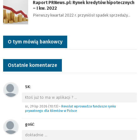
Raport PRNews.pl: Rynek kredytów hipotecznych
– I kw. 2022
Pierwszy kwartał 2022 r. przyniósł spadek sprzedaży…
O tym mówią bankowcy
Ostatnie komentarze
SK
:
Ktoś już to ma w aplikacji ?
…
śr., 29 lip 2026 (10:13)
•
Revolut wprowadza fundusze rynku
prywatnego dla klientów w Polsce
gość
:
dokładnie
…