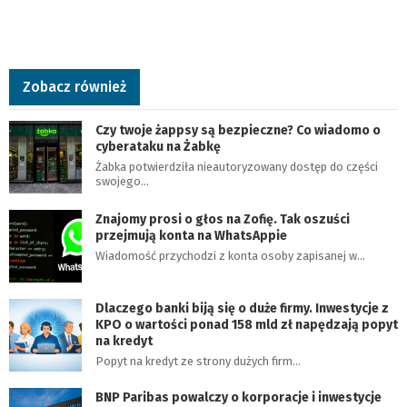
Zobacz również
Czy twoje żappsy są bezpieczne? Co wiadomo o
cyberataku na Żabkę
Żabka potwierdziła nieautoryzowany dostęp do części
swojego…
Znajomy prosi o głos na Zofię. Tak oszuści
przejmują konta na WhatsAppie
Wiadomość przychodzi z konta osoby zapisanej w…
Dlaczego banki biją się o duże firmy. Inwestycje z
KPO o wartości ponad 158 mld zł napędzają popyt
na kredyt
Popyt na kredyt ze strony dużych firm…
BNP Paribas powalczy o korporacje i inwestycje