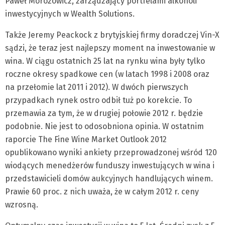
Paweł Morozowicz, zarządzający portfelami alkoholi
inwestycyjnych w Wealth Solutions.
Także Jeremy Peackock z brytyjskiej firmy doradczej Vin-X
sądzi, że teraz jest najlepszy moment na inwestowanie w
wina. W ciągu ostatnich 25 lat na rynku wina były tylko
roczne okresy spadkowe cen (w latach 1998 i 2008 oraz
na przełomie lat 2011 i 2012). W dwóch pierwszych
przypadkach rynek ostro odbił tuż po korekcie. To
przemawia za tym, że w drugiej połowie 2012 r. będzie
podobnie. Nie jest to odosobniona opinia. W ostatnim
raporcie The Fine Wine Market Outlook 2012
opublikowano wyniki ankiety przeprowadzonej wśród 120
wiodących menedżerów funduszy inwestujących w wina i
przedstawicieli domów aukcyjnych handlujących winem.
Prawie 60 proc. z nich uważa, że w całym 2012 r. ceny
wzrosną.