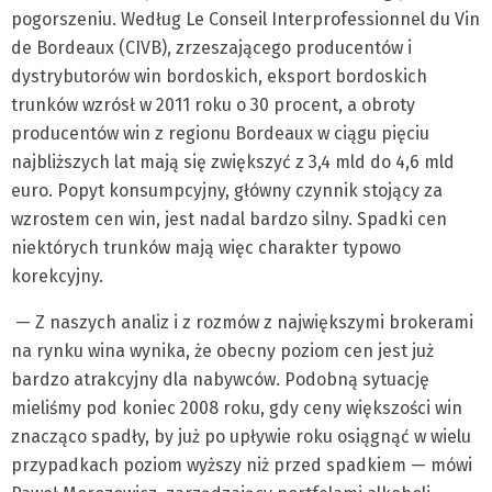
pogorszeniu. Według Le Conseil Interprofessionnel du Vin
de Bordeaux (CIVB), zrzeszającego producentów i
dystrybutorów win bordoskich, eksport bordoskich
trunków wzrósł w 2011 roku o 30 procent, a obroty
producentów win z regionu Bordeaux w ciągu pięciu
najbliższych lat mają się zwiększyć z 3,4 mld do 4,6 mld
euro. Popyt konsumpcyjny, główny czynnik stojący za
wzrostem cen win, jest nadal bardzo silny. Spadki cen
niektórych trunków mają więc charakter typowo
korekcyjny.
— Z naszych analiz i z rozmów z największymi brokerami
na rynku wina wynika, że obecny poziom cen jest już
bardzo atrakcyjny dla nabywców. Podobną sytuację
mieliśmy pod koniec 2008 roku, gdy ceny większości win
znacząco spadły, by już po upływie roku osiągnąć w wielu
przypadkach poziom wyższy niż przed spadkiem — mówi