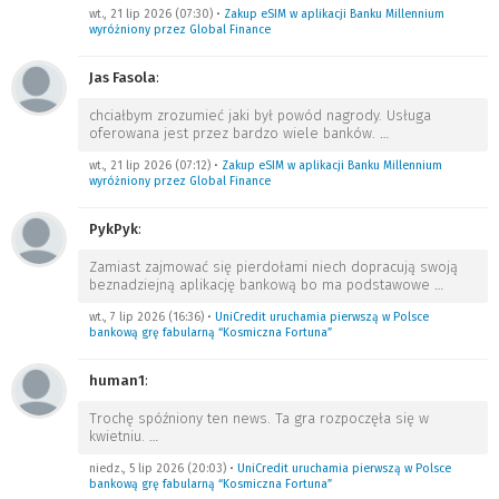
wt., 21 lip 2026 (07:30)
•
Zakup eSIM w aplikacji Banku Millennium
wyróżniony przez Global Finance
Jas Fasola
:
chciałbym zrozumieć jaki był powód nagrody. Usługa
oferowana jest przez bardzo wiele banków.
…
wt., 21 lip 2026 (07:12)
•
Zakup eSIM w aplikacji Banku Millennium
wyróżniony przez Global Finance
PykPyk
:
Zamiast zajmować się pierdołami niech dopracują swoją
beznadziejną aplikację bankową bo ma podstawowe
…
wt., 7 lip 2026 (16:36)
•
UniCredit uruchamia pierwszą w Polsce
bankową grę fabularną “Kosmiczna Fortuna”
human1
:
Trochę spóźniony ten news. Ta gra rozpoczęła się w
kwietniu.
…
niedz., 5 lip 2026 (20:03)
•
UniCredit uruchamia pierwszą w Polsce
bankową grę fabularną “Kosmiczna Fortuna”