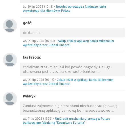
śr., 29 lip 2026 (10:13)
•
Revolut wprowadza fundusze rynku
prywatnego dla klientów w Polsce
gość
:
dokładnie
…
wt., 21 lip 2026 (07:30)
•
Zakup eSIM w aplikacji Banku Millennium
wyróżniony przez Global Finance
Jas Fasola
:
chciałbym zrozumieć jaki był powód nagrody. Usługa
oferowana jest przez bardzo wiele banków.
…
wt., 21 lip 2026 (07:12)
•
Zakup eSIM w aplikacji Banku Millennium
wyróżniony przez Global Finance
PykPyk
:
Zamiast zajmować się pierdołami niech dopracują swoją
beznadziejną aplikację bankową bo ma podstawowe
…
wt., 7 lip 2026 (16:36)
•
UniCredit uruchamia pierwszą w Polsce
bankową grę fabularną “Kosmiczna Fortuna”