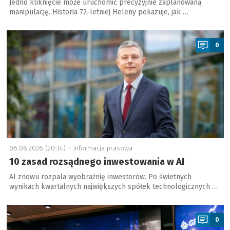
Jedno kliknięcie może uruchomić precyzyjnie zaplanowaną
manipulację. Historia 72-letniej Heleny pokazuje, jak …
a
0
06.08.2026 (20:34) –
informacja prasowa
10 zasad rozsądnego inwestowania w AI
AI znowu rozpala wyobraźnię inwestorów. Po świetnych
wynikach kwartalnych największych spółek technologicznych …
a
0