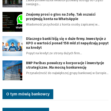
Żabka potwierdziła nieautoryzowany dostęp do części
swojego…
Znajomy prosi o głos na Zofię. Tak oszuści
przejmują konta na WhatsAppie
Wiadomość przychodzi z konta osoby zapisanej w…
Dlaczego banki biją się o duże firmy. Inwestycje z
KPO o wartości ponad 158 mld zł napędzają popyt
na kredyt
Popyt na kredyt ze strony dużych firm…
BNP Paribas powalczy o korporacje i inwestycje
strategiczne. Ma mocną konkurencję
Przynależność do największej grupy bankowej w Europie…
O tym mówią bankowcy