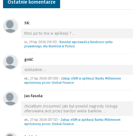
Ostatnie komentarze
SK
:
Ktoś już to ma w aplikacji ?
…
śr., 29 lip 2026 (10:13)
•
Revolut wprowadza fundusze rynku
prywatnego dla klientów w Polsce
gość
:
dokładnie
…
wt., 21 lip 2026 (07:30)
•
Zakup eSIM w aplikacji Banku Millennium
wyróżniony przez Global Finance
Jas Fasola
:
chciałbym zrozumieć jaki był powód nagrody. Usługa
oferowana jest przez bardzo wiele banków.
…
wt., 21 lip 2026 (07:12)
•
Zakup eSIM w aplikacji Banku Millennium
wyróżniony przez Global Finance