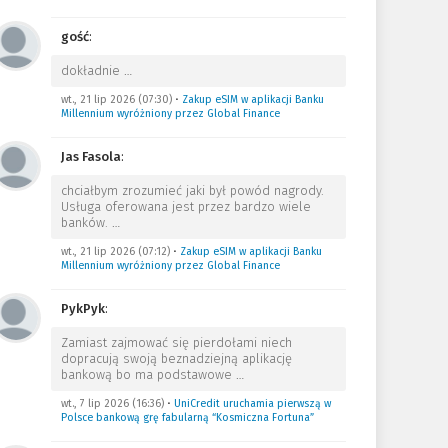
gość
:
dokładnie
…
wt., 21 lip 2026 (07:30)
•
Zakup eSIM w aplikacji Banku
Millennium wyróżniony przez Global Finance
Jas Fasola
:
chciałbym zrozumieć jaki był powód nagrody.
Usługa oferowana jest przez bardzo wiele
banków.
…
wt., 21 lip 2026 (07:12)
•
Zakup eSIM w aplikacji Banku
Millennium wyróżniony przez Global Finance
PykPyk
:
Zamiast zajmować się pierdołami niech
dopracują swoją beznadziejną aplikację
bankową bo ma podstawowe
…
wt., 7 lip 2026 (16:36)
•
UniCredit uruchamia pierwszą w
Polsce bankową grę fabularną “Kosmiczna Fortuna”