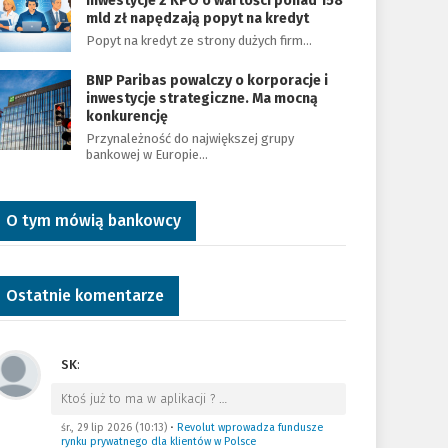
Inwestycje z KPO o wartości ponad 158
mld zł napędzają popyt na kredyt
Popyt na kredyt ze strony dużych firm…
BNP Paribas powalczy o korporacje i
inwestycje strategiczne. Ma mocną
konkurencję
Przynależność do największej grupy
bankowej w Europie…
O tym mówią bankowcy
Ostatnie komentarze
SK
:
Ktoś już to ma w aplikacji ?
…
śr., 29 lip 2026 (10:13)
•
Revolut wprowadza fundusze
rynku prywatnego dla klientów w Polsce