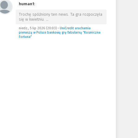
human1
:
Trochę spóźniony ten news. Ta gra rozpoczęła
się w kwietniu.
…
niedz., 5 lip 2026 (20:03)
•
UniCredit uruchamia
pierwszą w Polsce bankową grę fabularną “Kosmiczna
Fortuna”