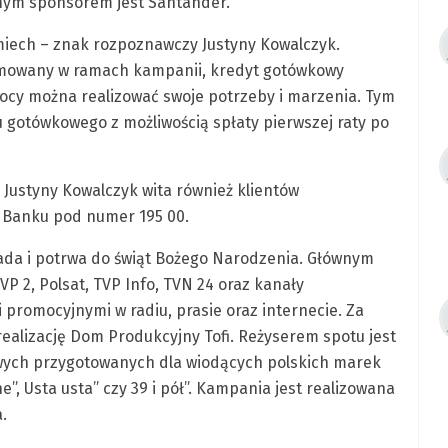
rnym sponsorem jest Santander.
iech – znak rozpoznawczy Justyny Kowalczyk.
mowany w ramach kampanii, kredyt gotówkowy
cy można realizować swoje potrzeby i marzenia. Tym
 gotówkowego z możliwością spłaty pierwszej raty po
Justyny Kowalczyk wita również klientów
 Banku pod numer 195 00.
ada i potrwa do świąt Bożego Narodzenia. Głównym
VP 2, Polsat, TVP Info, TVN 24 oraz kanały
promocyjnymi w radiu, prasie oraz internecie. Za
ealizację Dom Produkcyjny Tofi. Reżyserem spotu jest
owych przygotowanych dla wiodących polskich marek
e”, Usta usta” czy 39 i pół”. Kampania jest realizowana
.