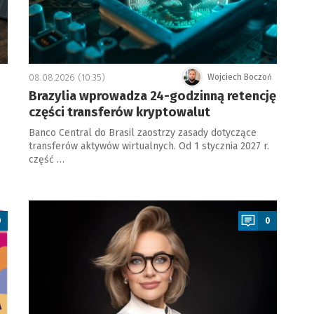
08.08.2026 (10:35)
Wojciech Boczoń
Brazylia wprowadza 24-godzinną retencję
części transferów kryptowalut
Banco Central do Brasil zaostrzy zasady dotyczące
transferów aktywów wirtualnych. Od 1 stycznia 2027 r.
część …
a
0
0