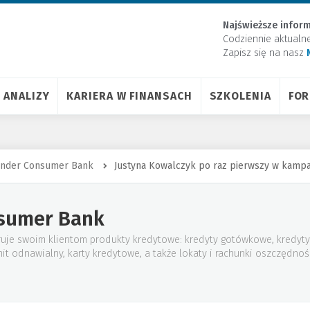
Najświeższe inform
Codziennie aktualn
Zapisz się na nasz
ANALIZY
KARIERA W FINANSACH
SZKOLENIA
FO
ander Consumer Bank
Justyna Kowalczyk po raz pierwszy w kamp
sumer Bank
je swoim klientom produkty kredytowe: kredyty gotówkowe, kredyty
mit odnawialny, karty kredytowe, a także lokaty i rachunki oszczędno