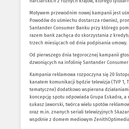
narciarskich z różnych krajów, którego tytula
Motywem przewodnim nowej kampanii jest uśm
Powodów do uśmiechu dostarcza również, pro
Santander Consumer Banku przy którego pomo
razem bank zachęca do skorzystania z kredytu
trzech miesiącach od dnia podpisania umowy.
Od pierwszego dnia tegorocznej kampanii głos 
dzwoniących na infolinię Santander Consumer
Kampania reklamowa rozpoczyna się 20 listop
kanałem komunikacji będzie telewizja (TVP 1, T
tematyczne) dodatkowo wspierana działaniami 
koncepcję spotu odpowiada Grupa Eskadra, a r
Łukasz Jaworski, twórca wielu spotów reklam
oraz m.in. znanych seriali telewizyjnych Skazan
wspólnie z domem mediowym ZenithOptimedia