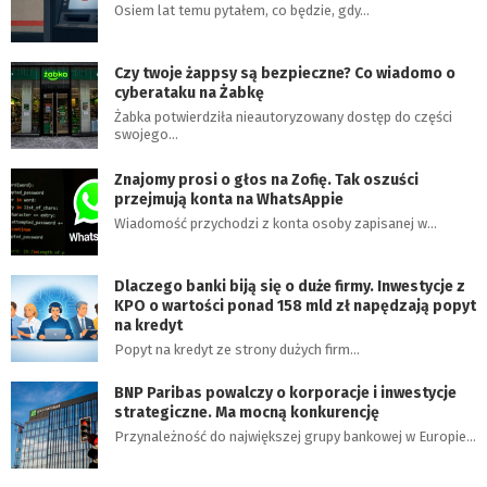
Osiem lat temu pytałem, co będzie, gdy…
Czy twoje żappsy są bezpieczne? Co wiadomo o
cyberataku na Żabkę
Żabka potwierdziła nieautoryzowany dostęp do części
swojego…
Znajomy prosi o głos na Zofię. Tak oszuści
przejmują konta na WhatsAppie
Wiadomość przychodzi z konta osoby zapisanej w…
Dlaczego banki biją się o duże firmy. Inwestycje z
KPO o wartości ponad 158 mld zł napędzają popyt
na kredyt
Popyt na kredyt ze strony dużych firm…
BNP Paribas powalczy o korporacje i inwestycje
strategiczne. Ma mocną konkurencję
Przynależność do największej grupy bankowej w Europie…