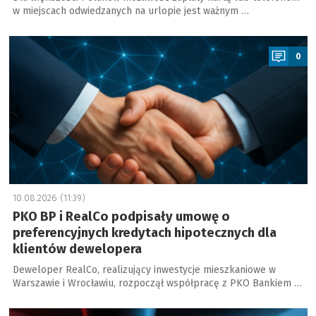
w miejscach odwiedzanych na urlopie jest ważnym …
a
0
10.08.2026 (11:39)
PKO BP i RealCo podpisały umowę o
preferencyjnych kredytach hipotecznych dla
klientów dewelopera
Deweloper RealCo, realizujący inwestycje mieszkaniowe w
Warszawie i Wrocławiu, rozpoczął współpracę z PKO Bankiem …
a