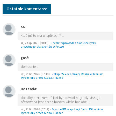
Ostatnie komentarze
SK
:
Ktoś już to ma w aplikacji ?
…
śr., 29 lip 2026 (10:13)
•
Revolut wprowadza fundusze rynku
prywatnego dla klientów w Polsce
gość
:
dokładnie
…
wt., 21 lip 2026 (07:30)
•
Zakup eSIM w aplikacji Banku Millennium
wyróżniony przez Global Finance
Jas Fasola
:
chciałbym zrozumieć jaki był powód nagrody. Usługa
oferowana jest przez bardzo wiele banków.
…
wt., 21 lip 2026 (07:12)
•
Zakup eSIM w aplikacji Banku Millennium
wyróżniony przez Global Finance