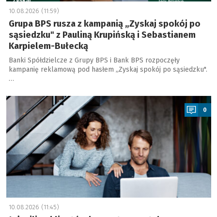
10.08.2026 (11:59)
Grupa BPS rusza z kampanią „Zyskaj spokój po
sąsiedzku" z Pauliną Krupińską i Sebastianem
Karpielem-Bułecką
Banki Spółdzielcze z Grupy BPS i Bank BPS rozpoczęły
kampanię reklamową pod hasłem „Zyskaj spokój po sąsiedzku".
…
a
0
10.08.2026 (11:45)