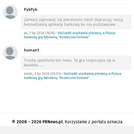
PykPyk
:
Zamiast zajmować się pierdołami niech dopracują swoją
beznadziejną aplikację bankową bo ma podstawowe
…
wt., 7 lip 2026 (16:36)
•
UniCredit uruchamia pierwszą w Polsce
bankową grę fabularną “Kosmiczna Fortuna”
human1
:
Trochę spóźniony ten news. Ta gra rozpoczęła się w
kwietniu.
…
niedz., 5 lip 2026 (20:03)
•
UniCredit uruchamia pierwszą w Polsce
bankową grę fabularną “Kosmiczna Fortuna”
© 2008 − 2026 PRNews.pl.
Korzystanie z portalu oznacza
akceptację
regulaminu
.
Informacja o cookies
.
Polityka
prywatności