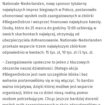
Nationale-Nederlanden, nowy sponsor tytularny
największych imprez biegowych w Polsce, postanowiło
uhonorować wysiłek osób zaangażowanych w zbiórki
#BiegamDobrze i wesprzeć finansowo największe kwesty.
Osoby, które do 25 marca do godziny 12:00 uzbierają w
swoich skarbonkach najwięcej, otrzymają od
ubezpieczyciela dofinansowanie. Nationale-Nederlanden
przekaże wsparcie trzem największym zbiórkom
odpowiednio w kwotach: 15 tys. zł, 10 tys. zł i 5 tys. zł.
– Zaangażowanie społeczne to jeden z kluczowych
obszarów naszej działalności. Dlatego akcja
#BiegamDobrze jest nam szczególnie bliska i bez
wahania postanowiliśmy się w nią włączyć. To bardzo
ważna inicjatywa, dzięki której możliwe jest wsparcie
organizacji, które na co dzień niosą realną pomoc
osobom potrzebującym. Chcąc jeszcze bardziej docenić
wysiłek osób zaangażowanych w akcję zdecydowaliśmy o