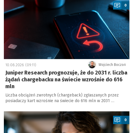
0
10.08.2026 (09:11)
Wojciech Boczoń
Juniper Research prognozuje, że do 2031 r. liczba
żądań chargebacku na świecie wzrośnie do 616
mln
Liczba obciążeń zwrotnych (chargeback) zgłaszanych przez
posiadaczy kart wzrośnie na świecie do 616 mln w 2031 …
a
0