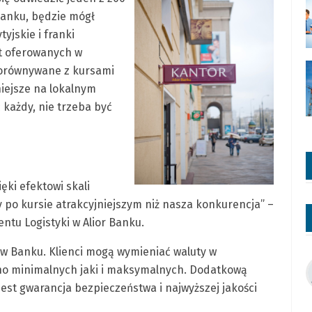
Banku, będzie mógł
yjskie i franki
ut oferowanych w
 porównywane z kursami
niejsze na lokalnym
każdy, nie trzeba być
ęki efektowi skali
po kursie atrakcyjniejszym niż nasza konkurencja” –
ntu Logistyki w Alior Banku.
w Banku. Klienci mogą wymieniać waluty w
o minimalnych jaki i maksymalnych. Dodatkową
jest gwarancja bezpieczeństwa i najwyższej jakości