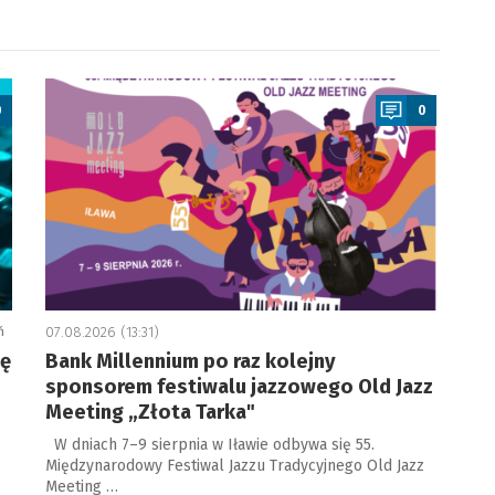
a
0
0
ń
07.08.2026 (13:31)
ję
Bank Millennium po raz kolejny
sponsorem festiwalu jazzowego Old Jazz
Meeting „Złota Tarka"
W dniach 7–9 sierpnia w Iławie odbywa się 55.
Międzynarodowy Festiwal Jazzu Tradycyjnego Old Jazz
Meeting …