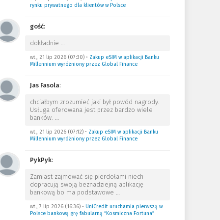
rynku prywatnego dla klientów w Polsce
gość
:
dokładnie
…
wt., 21 lip 2026 (07:30)
•
Zakup eSIM w aplikacji Banku
Millennium wyróżniony przez Global Finance
Jas Fasola
:
chciałbym zrozumieć jaki był powód nagrody.
Usługa oferowana jest przez bardzo wiele
banków.
…
wt., 21 lip 2026 (07:12)
•
Zakup eSIM w aplikacji Banku
Millennium wyróżniony przez Global Finance
PykPyk
:
Zamiast zajmować się pierdołami niech
dopracują swoją beznadziejną aplikację
bankową bo ma podstawowe
…
wt., 7 lip 2026 (16:36)
•
UniCredit uruchamia pierwszą w
Polsce bankową grę fabularną “Kosmiczna Fortuna”