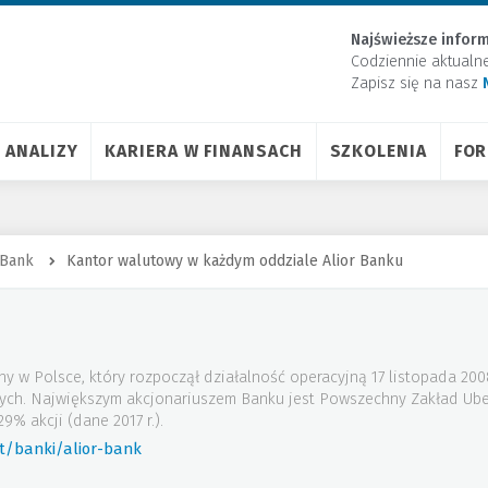
Najświeższe inform
Codziennie aktualn
Zapisz się na nasz
ANALIZY
KARIERA W FINANSACH
SZKOLENIA
FO
 Bank
Kantor walutowy w każdym oddziale Alior Banku
ny w Polsce, który rozpoczął działalność operacyjną 17 listopada 20
wych. Największym akcjonariuszem Banku jest Powszechny Zakład Ube
9% akcji (dane 2017 r.).
t/banki/alior-bank