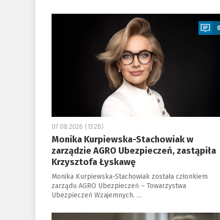
a
07.08.2026 (13:28)
Monika Kurpiewska-Stachowiak w
zarządzie AGRO Ubezpieczeń, zastąpiła
Krzysztofa Łyskawę
Monika Kurpiewska-Stachowiak została członkiem
zarządu AGRO Ubezpieczeń – Towarzystwa
Ubezpieczeń Wzajemnych. …
a