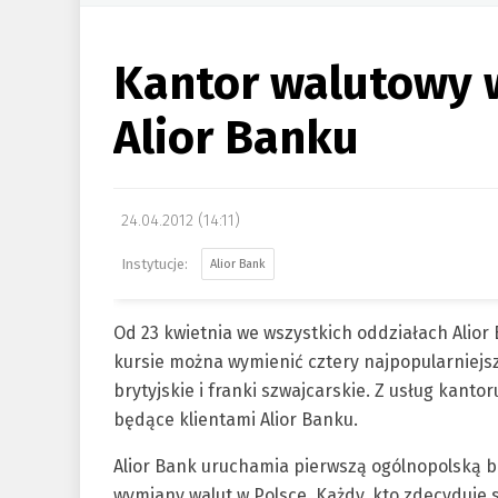
Kantor walutowy 
Alior Banku
24.04.2012 (14:11)
Alior Bank
Od 23 kwietnia we wszystkich oddziałach Alior
kursie można wymienić cztery najpopularniejsz
brytyjskie i franki szwajcarskie. Z usług kant
będące klientami Alior Banku.
Alior Bank uruchamia pierwszą ogólnopolską 
wymiany walut w Polsce. Każdy, kto zdecyduje s