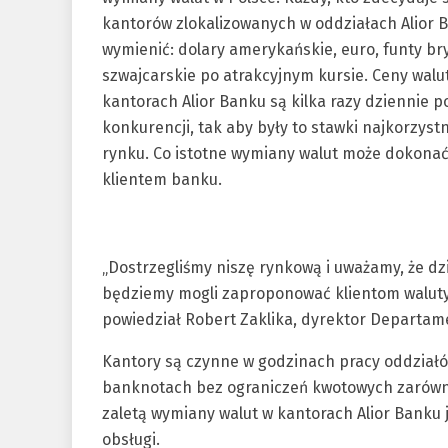
kantorów zlokalizowanych w oddziałach Alior 
wymienić: dolary amerykańskie, euro, funty bryt
szwajcarskie po atrakcyjnym kursie. Ceny wal
kantorach Alior Banku są kilka razy dziennie
konkurencji, tak aby były to stawki najkorzyst
rynku. Co istotne wymiany walut może dokonać 
klientem banku.
„Dostrzegliśmy niszę rynkową i uważamy, że dzi
będziemy mogli zaproponować klientom waluty 
powiedział Robert Zaklika, dyrektor Departame
Kantory są czynne w godzinach pracy oddziałó
banknotach bez ograniczeń kwotowych zarówn
zaletą wymiany walut w kantorach Alior Banku 
obsługi.