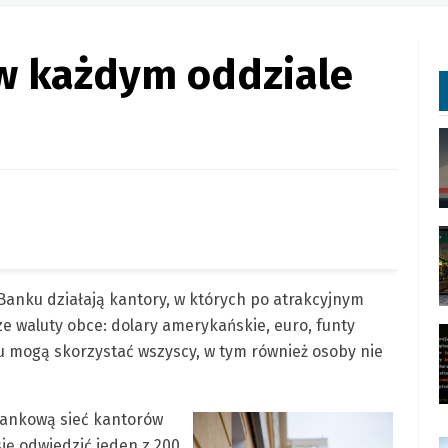
w każdym oddziale
 Banku działają kantory, w których po atrakcyjnym
e waluty obce: dolary amerykańskie, euro, funty
oru mogą skorzystać wszyscy, w tym również osoby nie
bankową sieć kantorów
ię odwiedzić jeden z 200