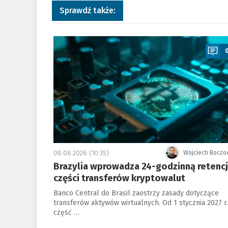
Sprawdź także:
a
08.08.2026 (10:35)
Wojciech Boczo
Brazylia wprowadza 24-godzinną retenc
części transferów kryptowalut
Banco Central do Brasil zaostrzy zasady dotyczące
transferów aktywów wirtualnych. Od 1 stycznia 2027 r.
część …