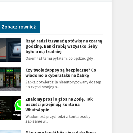
Zobacz również
Rząd radzi trzymać gotówkę na czarną
godzinę. Banki robią wszystko, żeby
było o nią trudniej
Osiem lat temu pytałem, co będzie, gdy…
Czy twoje żappsy są bezpieczne? Co
wiadomo o cyberataku na Żabkę
Żabka potwierdziła nieautoryzowany dostęp
do części swojego…
Znajomy prosi o głos na Zofię. Tak
oszuści przejmują konta na
WhatsAppie
Wiadomość przychodzi z konta osoby
zapisanej w…
Dlaczego banki biją się o duże firmy.