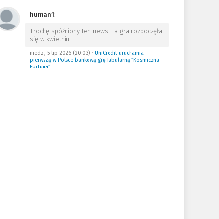
human1
:
Trochę spóźniony ten news. Ta gra rozpoczęła
się w kwietniu.
…
niedz., 5 lip 2026 (20:03)
•
UniCredit uruchamia
pierwszą w Polsce bankową grę fabularną “Kosmiczna
Fortuna”