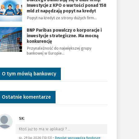
Inwestycje z KPO o wartości ponad 158
mld zł napędzają popyt na kredyt
Popyt na kredyt ze strony dużych firm…
BNP Paribas powalczy o korporacje i
inwestycje strategiczne. Ma mocną
konkurencję
Przynależność do największej grupy
bankowej w Europie…
O tym mówią bankowcy
Ostatnie komentarze
SK
:
Ktoś już to ma w aplikacji ?
…
śr., 29 lip 2026 (10:13)
•
Revolut wprowadza fundusze