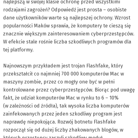
najlepszą w swojej klasie ochronę przed wszystkimi
rodzajami zagrożeń? Odpowiedź jest prosta – osobiste
dane użytkowników warte są najlepszej ochrony. Wzrost
popularności Maków sprawia, że komputery te cieszą się
znacznie większym zainteresowaniem cyberprzestępców.
W efekcie stale rośnie liczba szkodliwych programów dla
tej platformy.
Najnowszym przykładem jest trojan Flashfake, który
przekształcił co najmniej 700 000 komputerów Mac w
maszyny zombie, przez co mogły one być w pełni
kontrolowane przez cyberprzestępców. Biorąc pod uwagę
fakt, że udział komputerów Mac w rynku to 6 – 10%
(w zależności od źródła), tak wysoka liczba komputerów
zainfekowanych przez jeden szkodliwy program jest
naprawdę niepokojąca. Rozwój botnetu Flashfake
rozpoczął się od dużej liczby zhakowanych blogów, w
których przestępcy zaszyli szkodliwy moduł.