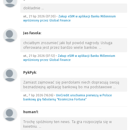
dokładnie
…
wt., 21 lip 2026 (07:30)
•
Zakup eSIM w aplikacji Banku Millennium
wyróżniony przez Global Finance
Jas Fasola
:
chciałbym zrozumieć jaki był powód nagrody. Usługa
oferowana jest przez bardzo wiele banków.
…
wt., 21 lip 2026 (07:12)
•
Zakup eSIM w aplikacji Banku Millennium
wyróżniony przez Global Finance
PykPyk
:
Zamiast zajmować się pierdołami niech dopracują swoją
beznadziejną aplikację bankową bo ma podstawowe
…
wt., 7 lip 2026 (16:36)
•
UniCredit uruchamia pierwszą w Polsce
bankową grę fabularną “Kosmiczna Fortuna”
human1
:
Trochę spóźniony ten news. Ta gra rozpoczęła się w
kwietniu.
…