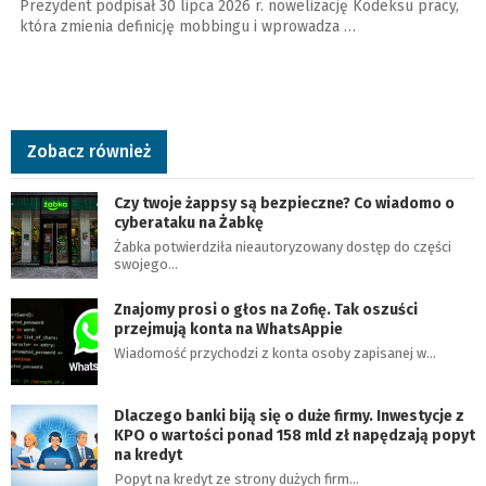
Prezydent podpisał 30 lipca 2026 r. nowelizację Kodeksu pracy,
która zmienia definicję mobbingu i wprowadza …
Zobacz również
Czy twoje żappsy są bezpieczne? Co wiadomo o
cyberataku na Żabkę
Żabka potwierdziła nieautoryzowany dostęp do części
swojego…
Znajomy prosi o głos na Zofię. Tak oszuści
przejmują konta na WhatsAppie
Wiadomość przychodzi z konta osoby zapisanej w…
Dlaczego banki biją się o duże firmy. Inwestycje z
KPO o wartości ponad 158 mld zł napędzają popyt
na kredyt
Popyt na kredyt ze strony dużych firm…