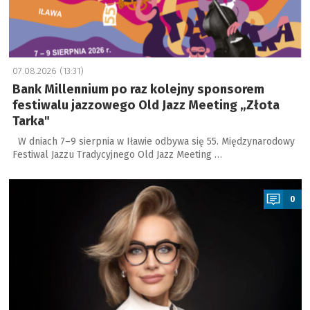
07.08.2026 (13:31)
Bank Millennium po raz kolejny sponsorem
festiwalu jazzowego Old Jazz Meeting „Złota
Tarka"
W dniach 7–9 sierpnia w Iławie odbywa się 55. Międzynarodowy
Festiwal Jazzu Tradycyjnego Old Jazz Meeting …
a
0