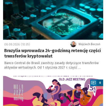
08.08.2026 (10:35)
Wojciech Boczoń
Brazylia wprowadza 24-godzinną retencję części
transferów kryptowalut
Banco Central do Brasil zaostrzy zasady dotyczące transferów
aktywów wirtualnych. Od 1 stycznia 2027 r. część …
a
0