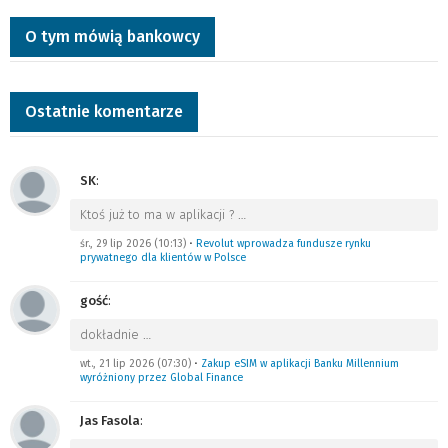
O tym mówią bankowcy
Ostatnie komentarze
SK
:
Ktoś już to ma w aplikacji ?
…
śr., 29 lip 2026 (10:13)
•
Revolut wprowadza fundusze rynku
prywatnego dla klientów w Polsce
gość
:
dokładnie
…
wt., 21 lip 2026 (07:30)
•
Zakup eSIM w aplikacji Banku Millennium
wyróżniony przez Global Finance
Jas Fasola
: