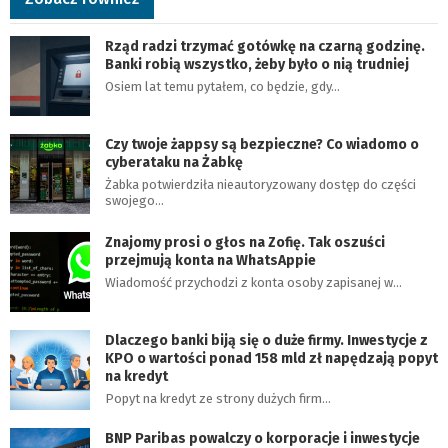
Rząd radzi trzymać gotówkę na czarną godzinę.
Banki robią wszystko, żeby było o nią trudniej
Osiem lat temu pytałem, co będzie, gdy…
Czy twoje żappsy są bezpieczne? Co wiadomo o
cyberataku na Żabkę
Żabka potwierdziła nieautoryzowany dostęp do części
swojego…
Znajomy prosi o głos na Zofię. Tak oszuści
przejmują konta na WhatsAppie
Wiadomość przychodzi z konta osoby zapisanej w…
Dlaczego banki biją się o duże firmy. Inwestycje z
KPO o wartości ponad 158 mld zł napędzają popyt
na kredyt
Popyt na kredyt ze strony dużych firm…
BNP Paribas powalczy o korporacje i inwestycje