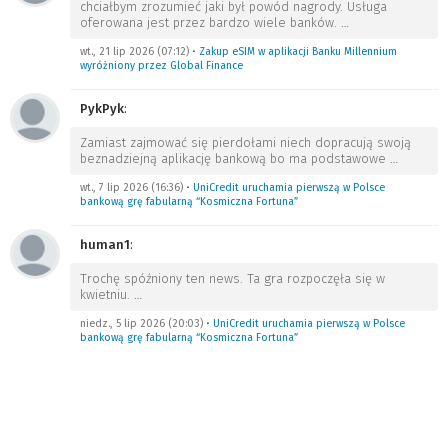
chciałbym zrozumieć jaki był powód nagrody. Usługa
oferowana jest przez bardzo wiele banków.
…
wt., 21 lip 2026 (07:12)
•
Zakup eSIM w aplikacji Banku Millennium
wyróżniony przez Global Finance
PykPyk
:
Zamiast zajmować się pierdołami niech dopracują swoją
beznadziejną aplikację bankową bo ma podstawowe
…
wt., 7 lip 2026 (16:36)
•
UniCredit uruchamia pierwszą w Polsce
bankową grę fabularną “Kosmiczna Fortuna”
human1
:
Trochę spóźniony ten news. Ta gra rozpoczęła się w
kwietniu.
…
niedz., 5 lip 2026 (20:03)
•
UniCredit uruchamia pierwszą w Polsce
bankową grę fabularną “Kosmiczna Fortuna”