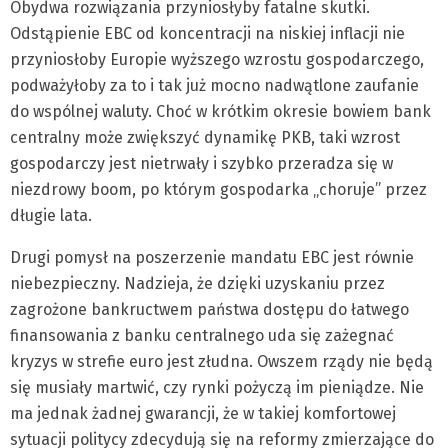
Obydwa rozwiązania przyniosłyby fatalne skutki.
Odstąpienie EBC od koncentracji na niskiej inflacji nie
przyniosłoby Europie wyższego wzrostu gospodarczego,
podważyłoby za to i tak już mocno nadwątlone zaufanie
do wspólnej waluty. Choć w krótkim okresie bowiem bank
centralny może zwiększyć dynamikę PKB, taki wzrost
gospodarczy jest nietrwały i szybko przeradza się w
niezdrowy boom, po którym gospodarka „choruje” przez
długie lata.
Drugi pomysł na poszerzenie mandatu EBC jest równie
niebezpieczny. Nadzieja, że dzięki uzyskaniu przez
zagrożone bankructwem państwa dostępu do łatwego
finansowania z banku centralnego uda się zażegnać
kryzys w strefie euro jest złudna. Owszem rządy nie będą
się musiały martwić, czy rynki pożyczą im pieniądze. Nie
ma jednak żadnej gwarancji, że w takiej komfortowej
sytuacji politycy zdecydują się na reformy zmierzające do