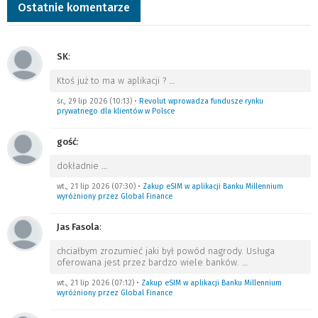
Ostatnie komentarze
SK
:
Ktoś już to ma w aplikacji ?
…
śr., 29 lip 2026 (10:13)
•
Revolut wprowadza fundusze rynku
prywatnego dla klientów w Polsce
gość
:
dokładnie
…
wt., 21 lip 2026 (07:30)
•
Zakup eSIM w aplikacji Banku Millennium
wyróżniony przez Global Finance
Jas Fasola
:
chciałbym zrozumieć jaki był powód nagrody. Usługa
oferowana jest przez bardzo wiele banków.
…
wt., 21 lip 2026 (07:12)
•
Zakup eSIM w aplikacji Banku Millennium
wyróżniony przez Global Finance