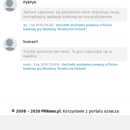
PykPyk
:
Zamiast zajmować się pierdołami niech dopracują swoją
beznadziejną aplikację bankową bo ma podstawowe
…
wt., 7 lip 2026 (16:36)
•
UniCredit uruchamia pierwszą w Polsce
bankową grę fabularną “Kosmiczna Fortuna”
human1
:
Trochę spóźniony ten news. Ta gra rozpoczęła się w
kwietniu.
…
niedz., 5 lip 2026 (20:03)
•
UniCredit uruchamia pierwszą w Polsce
bankową grę fabularną “Kosmiczna Fortuna”
© 2008 − 2026 PRNews.pl.
Korzystanie z portalu oznacza
akceptację
regulaminu
.
Informacja o cookies
.
Polityka
prywatności