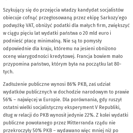
Szykujący się do przejęcia władzy kandydat socjalistów
obiecuje cofnąć przegłosowaną przez ekipę Sarkozy’ego
podwyżkę VAT, obniżyć podatki dla małych firm, zwiększyć
w ciągu pięciu lat wydatki państwa o 20 mld euro i
podnieść płacę minimalną. Nie są to pomysły
odpowiednie dla kraju, któremu na jesieni obniżono
ocenę wiarygodności kredytowej. Francja bowiem mało
przypomina państwo, którym była na początku lat 80-
tych.
Zadłużenie publiczne wynosi 86% PKB, zaś udział
wydatków publicznych w dochodzie narodowym to prawie
56% – najwięcej w Europie. Dla porównania, gdy ruszył
ostatni wielki socjalistyczny eksperyment V Republiki,
dług w relacji do PKB wynosił jedynie 22%. Z kolei wydatki
publiczne powołanego przez Mitterranda rządu nie
przekroczyły 50% PKB – wydawano więc mniej niż po