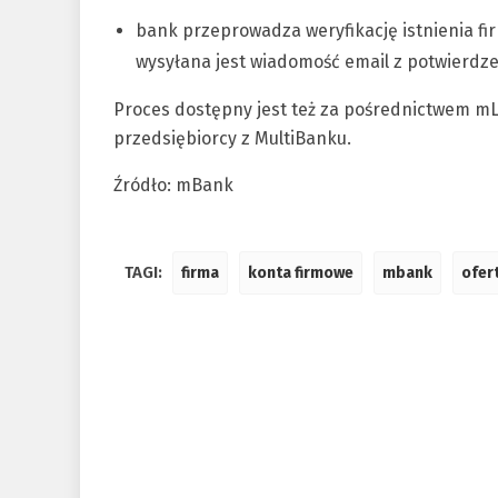
bank przeprowadza weryfikację istnienia fi
wysyłana jest wiadomość email z potwierdz
Proces dostępny jest też za pośrednictwem mLi
przedsiębiorcy z MultiBanku.
Źródło: mBank
TAGI:
firma
konta firmowe
mbank
ofert