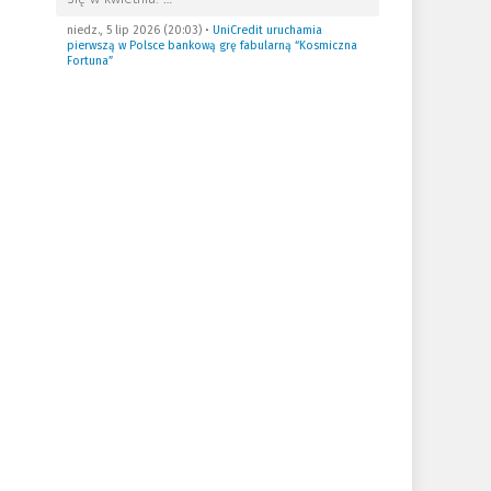
niedz., 5 lip 2026 (20:03)
•
UniCredit uruchamia
pierwszą w Polsce bankową grę fabularną “Kosmiczna
Fortuna”