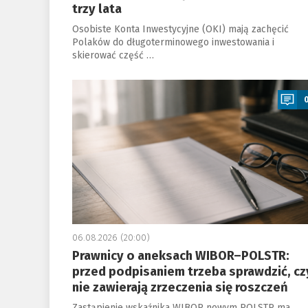
trzy lata
Osobiste Konta Inwestycyjne (OKI) mają zachęcić
Polaków do długoterminowego inwestowania i
skierować część …
a
06.08.2026 (20:00)
Prawnicy o aneksach WIBOR–POLSTR:
przed podpisaniem trzeba sprawdzić, cz
nie zawierają zrzeczenia się roszczeń
Zastąpienie wskaźnika WIBOR nowym POLSTR ma