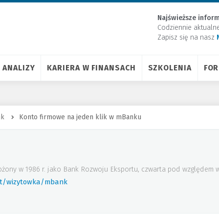
Najświeższe inform
Codziennie aktualn
Zapisz się na nasz
ANALIZY
KARIERA W FINANSACH
SZKOLENIA
FO
nk
Konto firmowe na jeden klik w mBanku
ożony w 1986 r. jako Bank Rozwoju Eksportu, czwarta pod względem w
rt/wizytowka/mbank