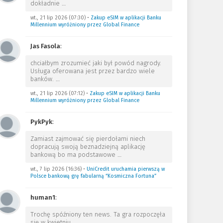
dokładnie
…
wt., 21 lip 2026 (07:30)
•
Zakup eSIM w aplikacji Banku
Millennium wyróżniony przez Global Finance
Jas Fasola
:
chciałbym zrozumieć jaki był powód nagrody.
Usługa oferowana jest przez bardzo wiele
banków.
…
wt., 21 lip 2026 (07:12)
•
Zakup eSIM w aplikacji Banku
Millennium wyróżniony przez Global Finance
PykPyk
:
Zamiast zajmować się pierdołami niech
dopracują swoją beznadziejną aplikację
bankową bo ma podstawowe
…
wt., 7 lip 2026 (16:36)
•
UniCredit uruchamia pierwszą w
Polsce bankową grę fabularną “Kosmiczna Fortuna”
human1
:
Trochę spóźniony ten news. Ta gra rozpoczęła
się w kwietniu.
…