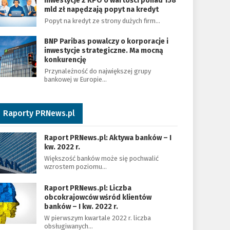
Inwestycje z KPO o wartości ponad 158
mld zł napędzają popyt na kredyt
Popyt na kredyt ze strony dużych firm…
BNP Paribas powalczy o korporacje i
inwestycje strategiczne. Ma mocną
konkurencję
Przynależność do największej grupy
bankowej w Europie…
Raporty PRNews.pl
Raport PRNews.pl: Aktywa banków – I
kw. 2022 r.
Większość banków może się pochwalić
wzrostem poziomu…
Raport PRNews.pl: Liczba
obcokrajowców wśród klientów
banków – I kw. 2022 r.
W pierwszym kwartale 2022 r. liczba
obsługiwanych…