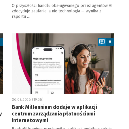
O przyszłości handlu obsługiwanego przez agentów AI
zdecyduje zaufanie, a nie technologia — wynika z
raportu …
a
0
0
06.08.2026 (19:56)
Bank Millennium dodaje w aplikacji
y
centrum zarządzania płatnościami
internetowymi
Bank Millennium uruchomił w aplikacji mobilnej sekcję