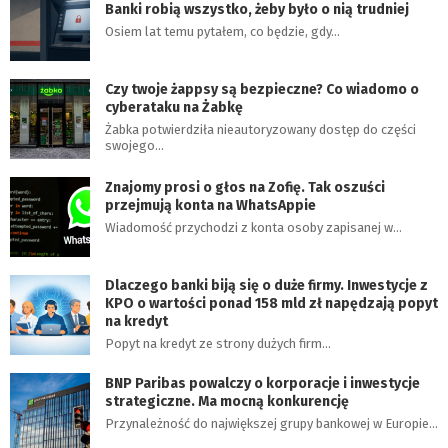
Banki robią wszystko, żeby było o nią trudniej
Osiem lat temu pytałem, co będzie, gdy…
Czy twoje żappsy są bezpieczne? Co wiadomo o
cyberataku na Żabkę
Żabka potwierdziła nieautoryzowany dostęp do części
swojego…
Znajomy prosi o głos na Zofię. Tak oszuści
przejmują konta na WhatsAppie
Wiadomość przychodzi z konta osoby zapisanej w…
Dlaczego banki biją się o duże firmy. Inwestycje z
KPO o wartości ponad 158 mld zł napędzają popyt
na kredyt
Popyt na kredyt ze strony dużych firm…
BNP Paribas powalczy o korporacje i inwestycje
strategiczne. Ma mocną konkurencję
Przynależność do największej grupy bankowej w Europie…