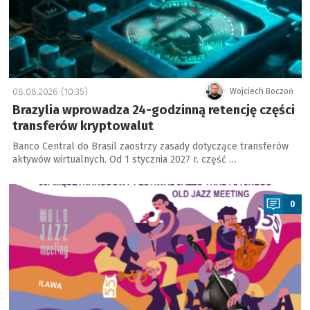
08.08.2026 (10:35)
Wojciech Boczoń
Brazylia wprowadza 24-godzinną retencję części
transferów kryptowalut
Banco Central do Brasil zaostrzy zasady dotyczące transferów
aktywów wirtualnych. Od 1 stycznia 2027 r. część …
a
0