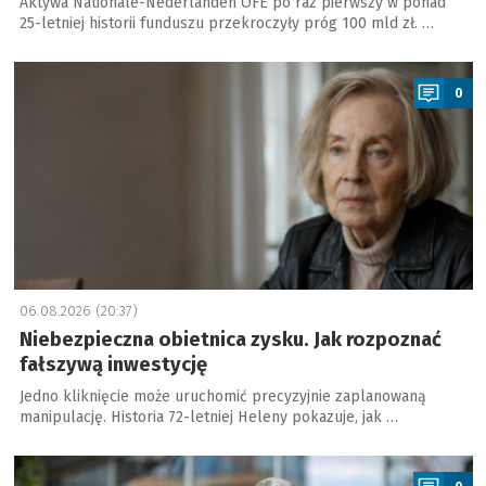
Aktywa Nationale-Nederlanden OFE po raz pierwszy w ponad
25-letniej historii funduszu przekroczyły próg 100 mld zł. …
a
0
06.08.2026 (20:37)
Niebezpieczna obietnica zysku. Jak rozpoznać
fałszywą inwestycję
Jedno kliknięcie może uruchomić precyzyjnie zaplanowaną
manipulację. Historia 72-letniej Heleny pokazuje, jak …
a