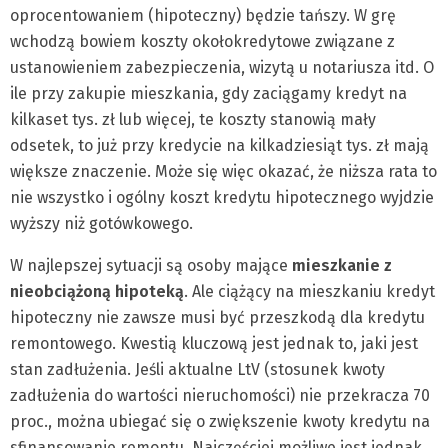
oprocentowaniem (hipoteczny) będzie tańszy. W grę
wchodzą bowiem koszty okołokredytowe związane z
ustanowieniem zabezpieczenia, wizytą u notariusza itd. O
ile przy zakupie mieszkania, gdy zaciągamy kredyt na
kilkaset tys. zł lub więcej, te koszty stanowią mały
odsetek, to już przy kredycie na kilkadziesiąt tys. zł mają
większe znaczenie. Może się więc okazać, że niższa rata to
nie wszystko i ogólny koszt kredytu hipotecznego wyjdzie
wyższy niż gotówkowego.
W najlepszej sytuacji są osoby mające
mieszkanie z
nieobciążoną hipoteką
. Ale ciążący na mieszkaniu kredyt
hipoteczny nie zawsze musi być przeszkodą dla kredytu
remontowego. Kwestią kluczową jest jednak to, jaki jest
stan zadłużenia. Jeśli aktualne LtV (stosunek kwoty
zadłużenia do wartości nieruchomości) nie przekracza 70
proc., można ubiegać się o zwiększenie kwoty kredytu na
sfinansowanie remontu. Najczęściej możliwe jest jednak