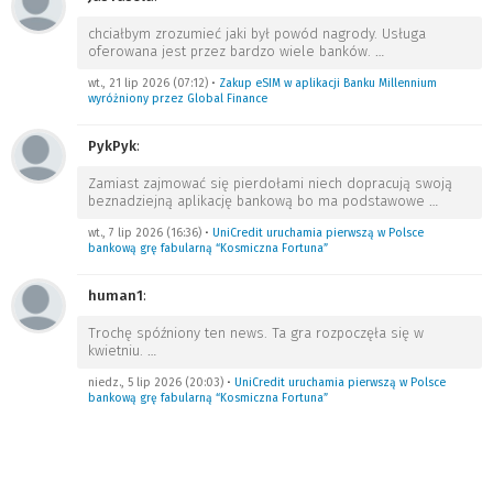
chciałbym zrozumieć jaki był powód nagrody. Usługa
oferowana jest przez bardzo wiele banków.
…
wt., 21 lip 2026 (07:12)
•
Zakup eSIM w aplikacji Banku Millennium
wyróżniony przez Global Finance
PykPyk
:
Zamiast zajmować się pierdołami niech dopracują swoją
beznadziejną aplikację bankową bo ma podstawowe
…
wt., 7 lip 2026 (16:36)
•
UniCredit uruchamia pierwszą w Polsce
bankową grę fabularną “Kosmiczna Fortuna”
human1
:
Trochę spóźniony ten news. Ta gra rozpoczęła się w
kwietniu.
…
niedz., 5 lip 2026 (20:03)
•
UniCredit uruchamia pierwszą w Polsce
bankową grę fabularną “Kosmiczna Fortuna”