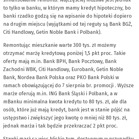
to tylko w banku, w którym mamy kredyt hipoteczny, bo
banki rzadko godzą się na wpisanie do hipoteki dopiero
na drugim miejscu (wyjątkami od tej reguły są Bank BGŻ,
Citi Handlowy, Getin Noble Bank i Polbank).
Remontując mieszkanie warte 300 tys. zł możemy
otrzymać marżę kredytową poniżej 1,5 pkt proc. Takie
oferty mają m.in. Bank BPH, Bank Pocztowy, Bank
Zachodni WBK, Citi Handlowy, Eurobank, Getin Noble
Bank, Nordea Bank Polska oraz PKO Bank Polski w
ramach obowiązującej do 7 sierpnia br. promocji . Wyższe
marże oferują m.in. ING Bank Śląski i Polbank, a w
mBanku minimalna kwota kredytu to 80 tys. zł, ale dla
osób, które już mają kredyt, bank jest w stanie pójść na
ustępstwo i zwiększyć jego kwotę o mniej niż 80 tys. zł,
jednak marża i tak będzie przekraczać 2 pkt proc.
Stawki marż są więc bliskie tym, dostępnym w przypadku