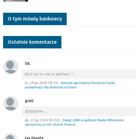
O tym mówią bankowcy
Ostatnie komentarze
SK
:
Ktoś już to ma w aplikacji ?
…
śr., 29 lip 2026 (10:13)
•
Revolut wprowadza fundusze rynku
prywatnego dla klientów w Polsce
gość
:
dokładnie
…
wt., 21 lip 2026 (07:30)
•
Zakup eSIM w aplikacji Banku Millennium
wyróżniony przez Global Finance
Jas Fasola
: