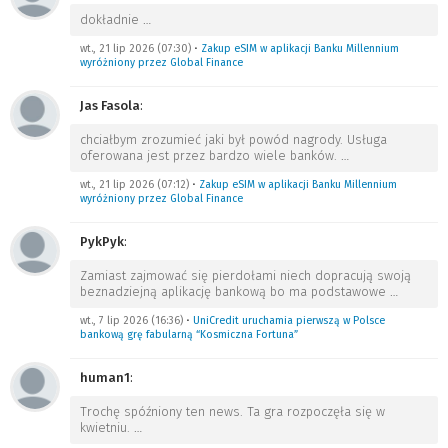
dokładnie
…
wt., 21 lip 2026 (07:30)
•
Zakup eSIM w aplikacji Banku Millennium
wyróżniony przez Global Finance
Jas Fasola
:
chciałbym zrozumieć jaki był powód nagrody. Usługa
oferowana jest przez bardzo wiele banków.
…
wt., 21 lip 2026 (07:12)
•
Zakup eSIM w aplikacji Banku Millennium
wyróżniony przez Global Finance
PykPyk
:
Zamiast zajmować się pierdołami niech dopracują swoją
beznadziejną aplikację bankową bo ma podstawowe
…
wt., 7 lip 2026 (16:36)
•
UniCredit uruchamia pierwszą w Polsce
bankową grę fabularną “Kosmiczna Fortuna”
human1
:
Trochę spóźniony ten news. Ta gra rozpoczęła się w
kwietniu.
…