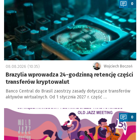
0
08.08.2026 (10:35)
Wojciech Boczoń
Brazylia wprowadza 24-godzinną retencję części
transferów kryptowalut
Banco Central do Brasil zaostrzy zasady dotyczące transferów
aktywów wirtualnych. Od 1 stycznia 2027 r. część …
a
0