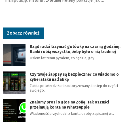
manipulację. Historia 72-letniej Heleny pokazuje, jak …
Zobacz również
Rząd radzi trzymać gotówkę na czarną godzinę.
Banki robią wszystko, żeby było o nią trudniej
Osiem lat temu pytałem, co będzie, gdy…
Czy twoje żappsy są bezpieczne? Co wiadomo o
cyberataku na Żabkę
Żabka potwierdziła nieautoryzowany dostęp do części
swojego…
Znajomy prosi o głos na Zofię. Tak oszuści
przejmują konta na WhatsAppie
Wiadomość przychodzi z konta osoby zapisanej w…