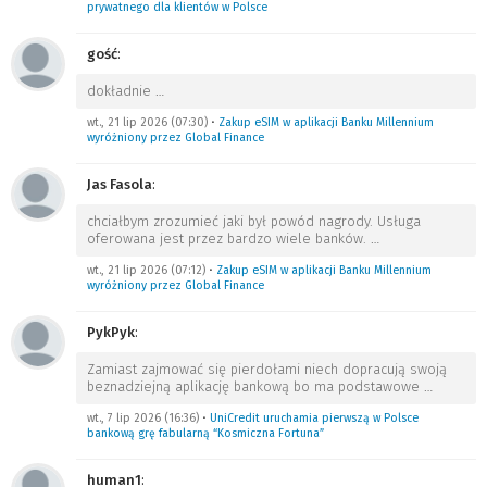
prywatnego dla klientów w Polsce
gość
:
dokładnie
…
wt., 21 lip 2026 (07:30)
•
Zakup eSIM w aplikacji Banku Millennium
wyróżniony przez Global Finance
Jas Fasola
:
chciałbym zrozumieć jaki był powód nagrody. Usługa
oferowana jest przez bardzo wiele banków.
…
wt., 21 lip 2026 (07:12)
•
Zakup eSIM w aplikacji Banku Millennium
wyróżniony przez Global Finance
PykPyk
:
Zamiast zajmować się pierdołami niech dopracują swoją
beznadziejną aplikację bankową bo ma podstawowe
…
wt., 7 lip 2026 (16:36)
•
UniCredit uruchamia pierwszą w Polsce
bankową grę fabularną “Kosmiczna Fortuna”
human1
: