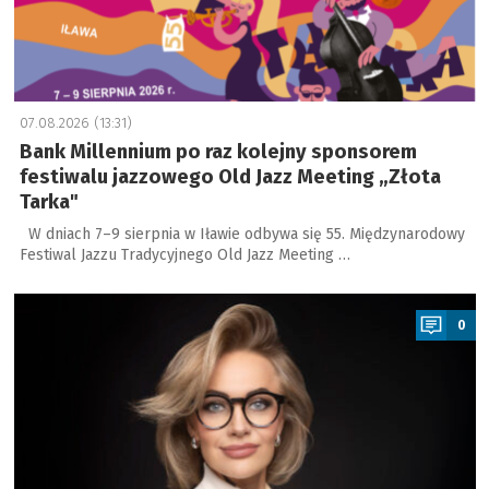
07.08.2026 (13:31)
Bank Millennium po raz kolejny sponsorem
festiwalu jazzowego Old Jazz Meeting „Złota
Tarka"
W dniach 7–9 sierpnia w Iławie odbywa się 55. Międzynarodowy
Festiwal Jazzu Tradycyjnego Old Jazz Meeting …
a
0