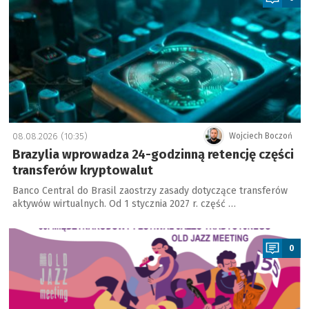
08.08.2026 (10:35)
Wojciech Boczoń
Brazylia wprowadza 24-godzinną retencję części
transferów kryptowalut
Banco Central do Brasil zaostrzy zasady dotyczące transferów
aktywów wirtualnych. Od 1 stycznia 2027 r. część …
a
0