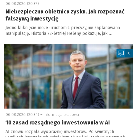
06.08.2026 (20:37)
Niebezpieczna obietnica zysku. Jak rozpoznać
fałszywą inwestycję
Jedno kliknięcie może uruchomić precyzyjnie zaplanowaną
manipulację. Historia 72-letniej Heleny pokazuje, jak …
a
0
06.08.2026 (20:34) –
informacja prasowa
10 zasad rozsądnego inwestowania w AI
AI znowu rozpala wyobraźnię inwestorów. Po świetnych