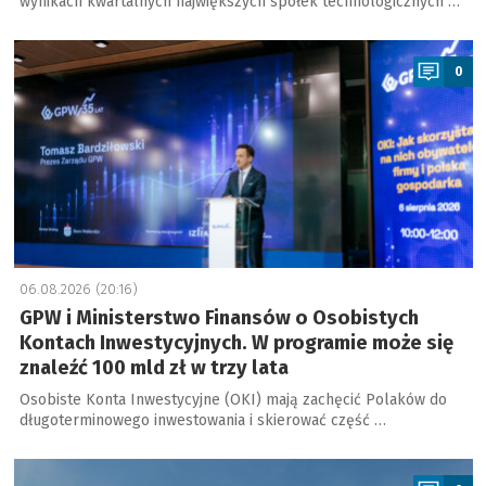
wynikach kwartalnych największych spółek technologicznych …
a
0
06.08.2026 (20:16)
GPW i Ministerstwo Finansów o Osobistych
Kontach Inwestycyjnych. W programie może się
znaleźć 100 mld zł w trzy lata
Osobiste Konta Inwestycyjne (OKI) mają zachęcić Polaków do
długoterminowego inwestowania i skierować część …
a