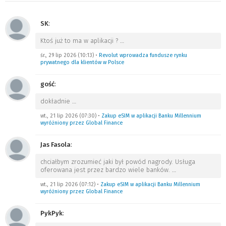
SK
:
Ktoś już to ma w aplikacji ?
…
śr., 29 lip 2026 (10:13)
•
Revolut wprowadza fundusze rynku
prywatnego dla klientów w Polsce
gość
:
dokładnie
…
wt., 21 lip 2026 (07:30)
•
Zakup eSIM w aplikacji Banku Millennium
wyróżniony przez Global Finance
Jas Fasola
:
chciałbym zrozumieć jaki był powód nagrody. Usługa
oferowana jest przez bardzo wiele banków.
…
wt., 21 lip 2026 (07:12)
•
Zakup eSIM w aplikacji Banku Millennium
wyróżniony przez Global Finance
PykPyk
: