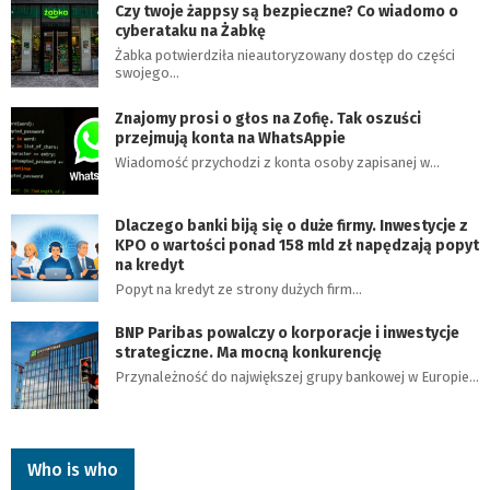
Czy twoje żappsy są bezpieczne? Co wiadomo o
cyberataku na Żabkę
Żabka potwierdziła nieautoryzowany dostęp do części
swojego…
Znajomy prosi o głos na Zofię. Tak oszuści
przejmują konta na WhatsAppie
Wiadomość przychodzi z konta osoby zapisanej w…
Dlaczego banki biją się o duże firmy. Inwestycje z
KPO o wartości ponad 158 mld zł napędzają popyt
na kredyt
Popyt na kredyt ze strony dużych firm…
BNP Paribas powalczy o korporacje i inwestycje
strategiczne. Ma mocną konkurencję
Przynależność do największej grupy bankowej w Europie…
Who is who