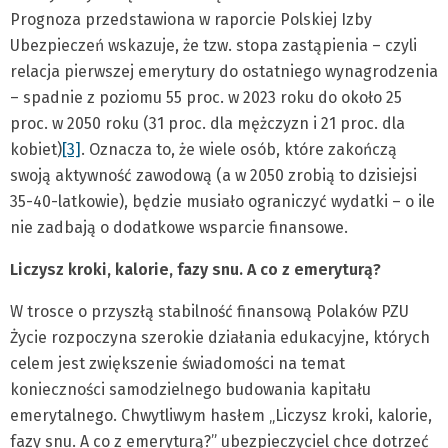
Prognoza przedstawiona w raporcie Polskiej Izby
Ubezpieczeń wskazuje, że tzw. stopa zastąpienia – czyli
relacja pierwszej emerytury do ostatniego wynagrodzenia
– spadnie z poziomu 55 proc. w 2023 roku do około 25
proc. w 2050 roku (31 proc. dla mężczyzn i 21 proc. dla
kobiet)
[3]
. Oznacza to, że wiele osób, które zakończą
swoją aktywność zawodową (a w 2050 zrobią to dzisiejsi
35-40-latkowie), będzie musiało ograniczyć wydatki – o ile
nie zadbają o dodatkowe wsparcie finansowe.
Liczysz kroki, kalorie, fazy snu. A co z emeryturą?
W trosce o przyszłą stabilność finansową Polaków PZU
Życie rozpoczyna szerokie działania edukacyjne, których
celem jest zwiększenie świadomości na temat
konieczności samodzielnego budowania kapitału
emerytalnego. Chwytliwym hasłem „Liczysz kroki, kalorie,
fazy snu. A co z emeryturą?” ubezpieczyciel chce dotrzeć