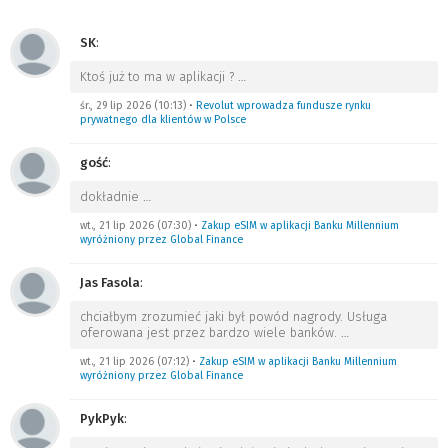
SK
:
Ktoś już to ma w aplikacji ?
…
śr., 29 lip 2026 (10:13)
•
Revolut wprowadza fundusze rynku
prywatnego dla klientów w Polsce
gość
:
dokładnie
…
wt., 21 lip 2026 (07:30)
•
Zakup eSIM w aplikacji Banku Millennium
wyróżniony przez Global Finance
Jas Fasola
:
chciałbym zrozumieć jaki był powód nagrody. Usługa
oferowana jest przez bardzo wiele banków.
…
wt., 21 lip 2026 (07:12)
•
Zakup eSIM w aplikacji Banku Millennium
wyróżniony przez Global Finance
PykPyk
: