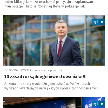
Jedno kliknięcie może uruchomić precyzyjnie zaplanowaną
manipulację. Historia 72-letniej Heleny pokazuje, jak …
a
0
06.08.2026 (20:34) –
informacja prasowa
10 zasad rozsądnego inwestowania w AI
AI znowu rozpala wyobraźnię inwestorów. Po świetnych
wynikach kwartalnych największych spółek technologicznych …
a
0