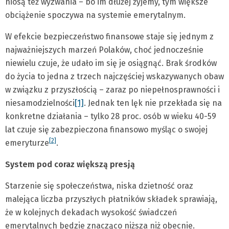
niosą też wyzwania – bo im dłużej żyjemy, tym większe
obciążenie spoczywa na systemie emerytalnym.
W efekcie bezpieczeństwo finansowe staje się jednym z
najważniejszych marzeń Polaków, choć jednocześnie
niewielu czuje, że udało im się je osiągnąć. Brak środków
do życia to jedna z trzech najczęściej wskazywanych obaw
w związku z przyszłością – zaraz po niepełnosprawności i
niesamodzielności
[1]
. Jednak ten lęk nie przekłada się na
konkretne działania – tylko 28 proc. osób w wieku 40-59
lat czuje się zabezpieczona finansowo myśląc o swojej
[2]
emeryturze
.
System pod coraz większą presją
Starzenie się społeczeństwa, niska dzietność oraz
malejąca liczba przyszłych płatników składek sprawiają,
że w kolejnych dekadach wysokość świadczeń
emerytalnych będzie znacząco niższa niż obecnie.