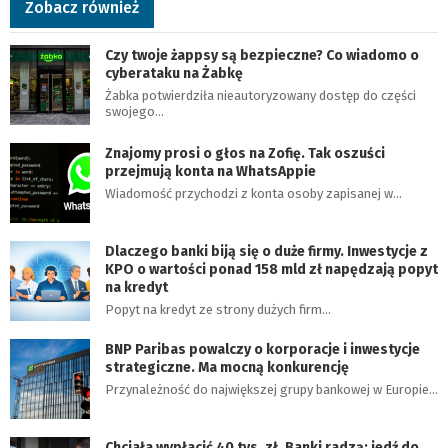
Zobacz również
Czy twoje żappsy są bezpieczne? Co wiadomo o
cyberataku na Żabkę
Żabka potwierdziła nieautoryzowany dostęp do części
swojego…
Znajomy prosi o głos na Zofię. Tak oszuści
przejmują konta na WhatsAppie
Wiadomość przychodzi z konta osoby zapisanej w…
Dlaczego banki biją się o duże firmy. Inwestycje z
KPO o wartości ponad 158 mld zł napędzają popyt
na kredyt
Popyt na kredyt ze strony dużych firm…
BNP Paribas powalczy o korporacje i inwestycje
strategiczne. Ma mocną konkurencję
Przynależność do największej grupy bankowej w Europie…
Chciała wypłacić 40 tys. zł. Banki radzą: jedź do