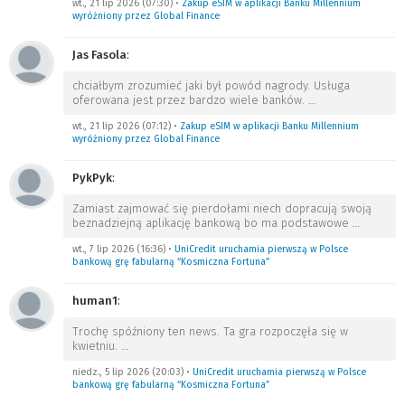
wt., 21 lip 2026 (07:30)
•
Zakup eSIM w aplikacji Banku Millennium
wyróżniony przez Global Finance
Jas Fasola
:
chciałbym zrozumieć jaki był powód nagrody. Usługa
oferowana jest przez bardzo wiele banków.
…
wt., 21 lip 2026 (07:12)
•
Zakup eSIM w aplikacji Banku Millennium
wyróżniony przez Global Finance
PykPyk
:
Zamiast zajmować się pierdołami niech dopracują swoją
beznadziejną aplikację bankową bo ma podstawowe
…
wt., 7 lip 2026 (16:36)
•
UniCredit uruchamia pierwszą w Polsce
bankową grę fabularną “Kosmiczna Fortuna”
human1
:
Trochę spóźniony ten news. Ta gra rozpoczęła się w
kwietniu.
…
niedz., 5 lip 2026 (20:03)
•
UniCredit uruchamia pierwszą w Polsce
bankową grę fabularną “Kosmiczna Fortuna”