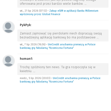
oferowana jest przez bardzo wiele banków.
…
wt., 21 lip 2026 (07:12)
•
Zakup eSIM w aplikacji Banku Millennium
wyróżniony przez Global Finance
PykPyk
:
Zamiast zajmować się pierdołami niech dopracują swoją
beznadziejną aplikację bankową bo ma podstawowe
…
wt., 7 lip 2026 (16:36)
•
UniCredit uruchamia pierwszą w Polsce
bankową grę fabularną “Kosmiczna Fortuna”
human1
:
Trochę spóźniony ten news. Ta gra rozpoczęła się w
kwietniu.
…
niedz., 5 lip 2026 (20:03)
•
UniCredit uruchamia pierwszą w Polsce
bankową grę fabularną “Kosmiczna Fortuna”