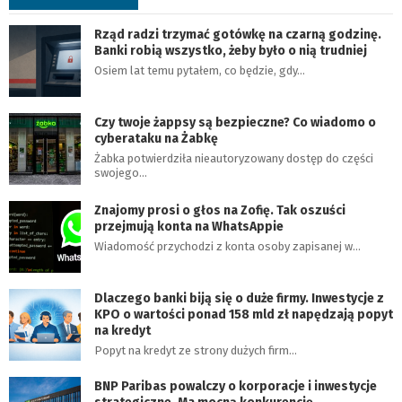
Rząd radzi trzymać gotówkę na czarną godzinę.
Banki robią wszystko, żeby było o nią trudniej
Osiem lat temu pytałem, co będzie, gdy…
Czy twoje żappsy są bezpieczne? Co wiadomo o
cyberataku na Żabkę
Żabka potwierdziła nieautoryzowany dostęp do części
swojego…
Znajomy prosi o głos na Zofię. Tak oszuści
przejmują konta na WhatsAppie
Wiadomość przychodzi z konta osoby zapisanej w…
Dlaczego banki biją się o duże firmy. Inwestycje z
KPO o wartości ponad 158 mld zł napędzają popyt
na kredyt
Popyt na kredyt ze strony dużych firm…
BNP Paribas powalczy o korporacje i inwestycje