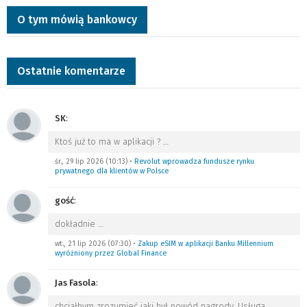
O tym mówią bankowcy
Ostatnie komentarze
SK
:
Ktoś już to ma w aplikacji ?
…
śr., 29 lip 2026 (10:13)
•
Revolut wprowadza fundusze rynku
prywatnego dla klientów w Polsce
gość
:
dokładnie
…
wt., 21 lip 2026 (07:30)
•
Zakup eSIM w aplikacji Banku Millennium
wyróżniony przez Global Finance
Jas Fasola
:
chciałbym zrozumieć jaki był powód nagrody. Usługa