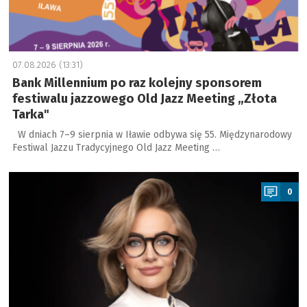
07.08.2026 (13:31)
Bank Millennium po raz kolejny sponsorem
festiwalu jazzowego Old Jazz Meeting „Złota
Tarka"
W dniach 7–9 sierpnia w Iławie odbywa się 55. Międzynarodowy
Festiwal Jazzu Tradycyjnego Old Jazz Meeting …
a
0