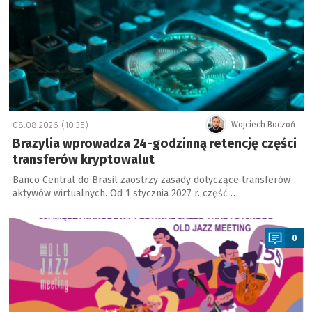
08.08.2026 (10:35)
Wojciech Boczoń
Brazylia wprowadza 24-godzinną retencję części
transferów kryptowalut
Banco Central do Brasil zaostrzy zasady dotyczące transferów
aktywów wirtualnych. Od 1 stycznia 2027 r. część …
a
0