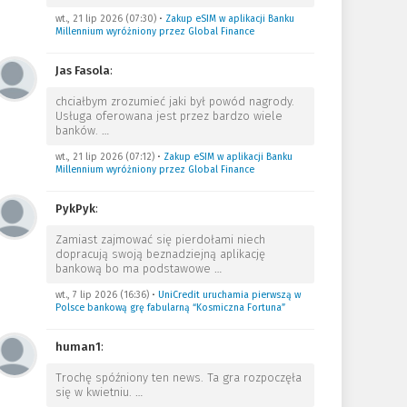
wt., 21 lip 2026 (07:30)
•
Zakup eSIM w aplikacji Banku
Millennium wyróżniony przez Global Finance
Jas Fasola
:
chciałbym zrozumieć jaki był powód nagrody.
Usługa oferowana jest przez bardzo wiele
banków.
…
wt., 21 lip 2026 (07:12)
•
Zakup eSIM w aplikacji Banku
Millennium wyróżniony przez Global Finance
PykPyk
:
Zamiast zajmować się pierdołami niech
dopracują swoją beznadziejną aplikację
bankową bo ma podstawowe
…
wt., 7 lip 2026 (16:36)
•
UniCredit uruchamia pierwszą w
Polsce bankową grę fabularną “Kosmiczna Fortuna”
human1
:
Trochę spóźniony ten news. Ta gra rozpoczęła
się w kwietniu.
…