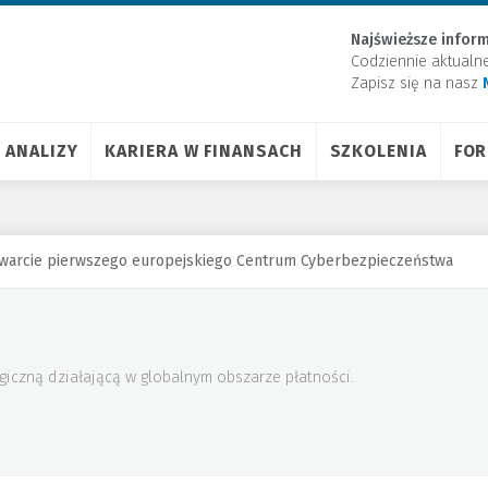
Najświeższe inform
Codziennie aktualn
Zapisz się na nasz
ANALIZY
KARIERA W FINANSACH
SZKOLENIA
FO
twarcie pierwszego europejskiego Centrum Cyberbezpieczeństwa
giczną działającą w globalnym obszarze płatności.