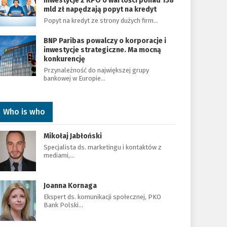
Inwestycje z KPO o wartości ponad 158
mld zł napędzają popyt na kredyt
Popyt na kredyt ze strony dużych firm…
BNP Paribas powalczy o korporacje i
inwestycje strategiczne. Ma mocną
konkurencję
Przynależność do największej grupy
bankowej w Europie…
Who is who
Mikołaj Jabłoński
Specjalista ds. marketingu i kontaktów z
mediami,…
Joanna Kornaga
Ekspert ds. komunikacji społecznej, PKO
Bank Polski…