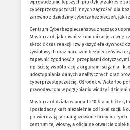
wprowadzaniu lepszych praktyk w zakresie za
cyberprzestępczości i innych zagrożeń dla be
zarówno z dziedziny cyberzabezpieczeń, jak i 
Centrum Cyberbezpieczeństwa znacząco uspra
Mastercard, jak również komunikację zewnętrzną
skrócić czas reakcji i zwiększyć efektywność 
żywiołowych oraz naruszeń bezpieczeństwa czy 
zapewnić zgodność z przepisami dotyczącymi 
np. ścisłą współpracę z organami ścigania i kl
udostępniania danych analitycznych oraz pro
cyberprzestępczością. Ośrodek w Waterloo po
prawodawcom w pogłębianiu wiedzy i dzieleniu
Mastercard działa w ponad 210 krajach i ter
i posiadaczy kart niezależnie od lokalizacji. 
potwierdzający zaangażowanie firmy na rynku
centrum tej wiosny, a oficjalne otwarcie obiek