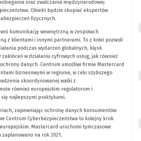
pobiegania oraz zwalczania międzynarodowej
zpieczeństwa. Obiekt będzie skupiać ekspertów
zabezpieczeń fizycznych.
wni komunikację wewnętrzną w zespołach
 z klientami i innymi partnerami. To z kolei pozwoli
działania podczas wydarzeń globalnych, klęsk
zakłóceń w działaniu cyfrowych usług, jak również
ochrony danych. Centrum umożliwi firmie Mastercard
ientami biznesowymi w regionie, w celu szybszego
wadzenia skoordynowanej walki z
może również europejskim regulatorom i
 się najlepszymi praktykami.
ytoriach, zapewniając ochronę danych konsumentów
Nowe Centrum Cyberbezpieczeństwa to kolejny krok
 europejskim. Mastercard uruchomi tymczasowe
tu zaplanowano na rok 2021.