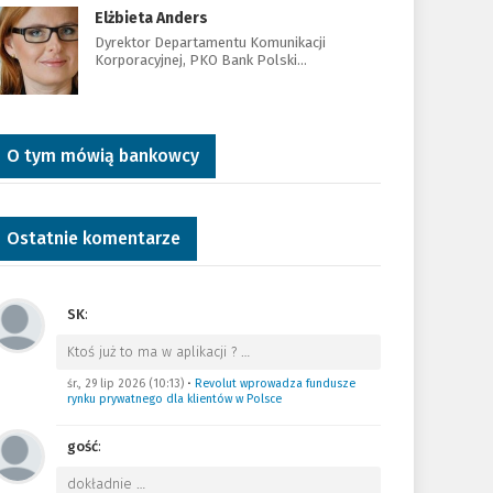
Elżbieta Anders
Dyrektor Departamentu Komunikacji
Korporacyjnej, PKO Bank Polski…
O tym mówią bankowcy
Ostatnie komentarze
SK
:
Ktoś już to ma w aplikacji ?
…
śr., 29 lip 2026 (10:13)
•
Revolut wprowadza fundusze
rynku prywatnego dla klientów w Polsce
gość
:
dokładnie
…