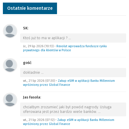
Ostatnie komentarze
SK
:
Ktoś już to ma w aplikacji ?
…
śr., 29 lip 2026 (10:13)
•
Revolut wprowadza fundusze rynku
prywatnego dla klientów w Polsce
gość
:
dokładnie
…
wt., 21 lip 2026 (07:30)
•
Zakup eSIM w aplikacji Banku Millennium
wyróżniony przez Global Finance
Jas Fasola
:
chciałbym zrozumieć jaki był powód nagrody. Usługa
oferowana jest przez bardzo wiele banków.
…
wt., 21 lip 2026 (07:12)
•
Zakup eSIM w aplikacji Banku Millennium
wyróżniony przez Global Finance