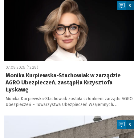
0
07.08.2026 (13:28)
Monika Kurpiewska-Stachowiak w zarządzie
AGRO Ubezpieczeń, zastąpiła Krzysztofa
Łyskawę
Monika Kurpiewska-Stachowiak została członkiem zarządu AGRO
Ubezpieczeń – Towarzystwa Ubezpieczeń Wzajemnych. …
a
0