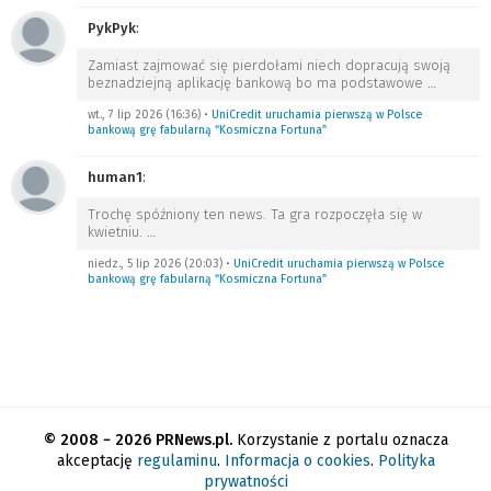
PykPyk
:
Zamiast zajmować się pierdołami niech dopracują swoją
beznadziejną aplikację bankową bo ma podstawowe
…
wt., 7 lip 2026 (16:36)
•
UniCredit uruchamia pierwszą w Polsce
bankową grę fabularną “Kosmiczna Fortuna”
human1
:
Trochę spóźniony ten news. Ta gra rozpoczęła się w
kwietniu.
…
niedz., 5 lip 2026 (20:03)
•
UniCredit uruchamia pierwszą w Polsce
bankową grę fabularną “Kosmiczna Fortuna”
© 2008 − 2026 PRNews.pl.
Korzystanie z portalu oznacza
akceptację
regulaminu
.
Informacja o cookies
.
Polityka
prywatności