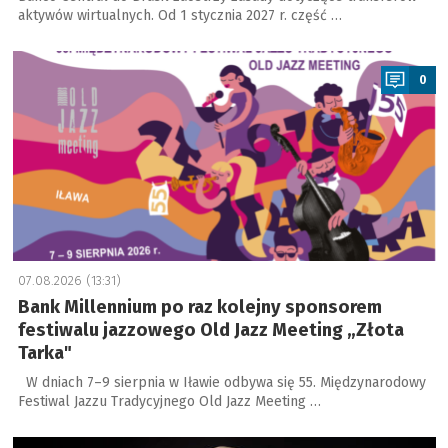
aktywów wirtualnych. Od 1 stycznia 2027 r. część …
a
0
07.08.2026 (13:31)
Bank Millennium po raz kolejny sponsorem
festiwalu jazzowego Old Jazz Meeting „Złota
Tarka"
W dniach 7–9 sierpnia w Iławie odbywa się 55. Międzynarodowy
Festiwal Jazzu Tradycyjnego Old Jazz Meeting …
a