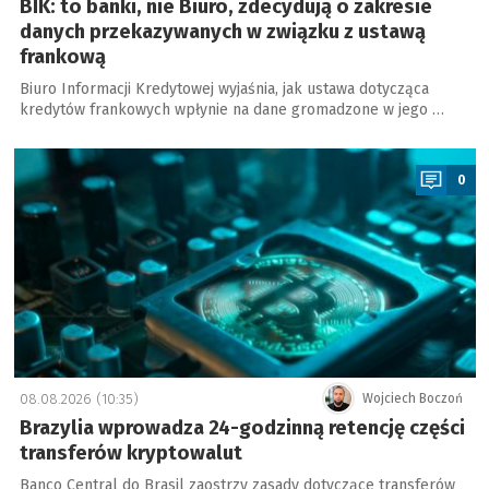
BIK: to banki, nie Biuro, zdecydują o zakresie
danych przekazywanych w związku z ustawą
frankową
Biuro Informacji Kredytowej wyjaśnia, jak ustawa dotycząca
kredytów frankowych wpłynie na dane gromadzone w jego …
a
0
08.08.2026 (10:35)
Wojciech Boczoń
Brazylia wprowadza 24-godzinną retencję części
transferów kryptowalut
Banco Central do Brasil zaostrzy zasady dotyczące transferów