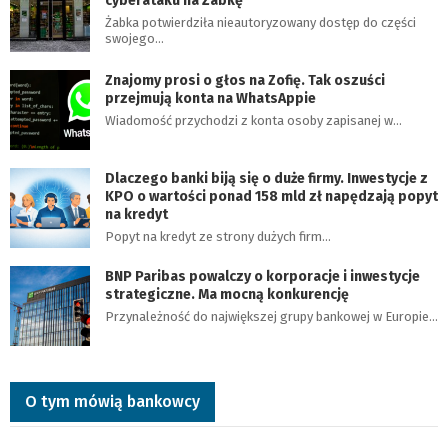
cyberataku na Żabkę
Żabka potwierdziła nieautoryzowany dostęp do części
swojego…
Znajomy prosi o głos na Zofię. Tak oszuści
przejmują konta na WhatsAppie
Wiadomość przychodzi z konta osoby zapisanej w…
Dlaczego banki biją się o duże firmy. Inwestycje z
KPO o wartości ponad 158 mld zł napędzają popyt
na kredyt
Popyt na kredyt ze strony dużych firm…
BNP Paribas powalczy o korporacje i inwestycje
strategiczne. Ma mocną konkurencję
Przynależność do największej grupy bankowej w Europie…
O tym mówią bankowcy