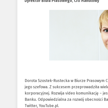
Dyrektor Biura Prasowego, Citi Handlowy
Dorota Szostek-Rustecka w Biurze Prasowym Ci
jego szefowa. Z sukcesem przeprowadziła wiele
korporacyjnej. Rozwija video komunikację – je
Banku. Odpowiedzialna za rozwój obecności B
Twitter, YouTube.pl.