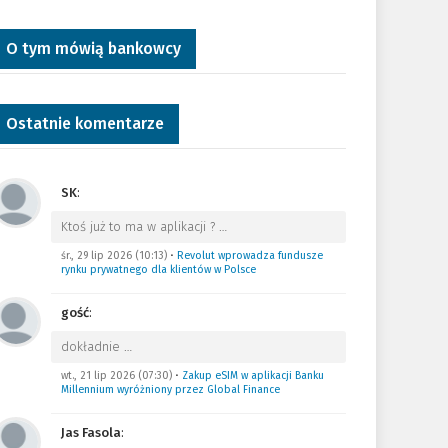
O tym mówią bankowcy
Ostatnie komentarze
SK
:
Ktoś już to ma w aplikacji ?
…
śr., 29 lip 2026 (10:13)
•
Revolut wprowadza fundusze
rynku prywatnego dla klientów w Polsce
gość
:
dokładnie
…
wt., 21 lip 2026 (07:30)
•
Zakup eSIM w aplikacji Banku
Millennium wyróżniony przez Global Finance
Jas Fasola
: