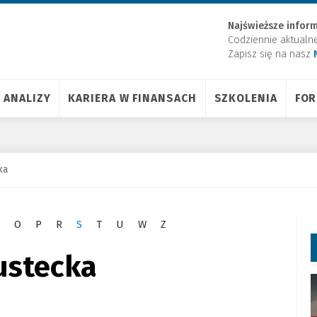
Najświeższe inform
Codziennie aktualn
Zapisz się na nasz
ANALIZY
KARIERA W FINANSACH
SZKOLENIA
FO
ka
O
P
R
S
T
U
W
Z
ustecka