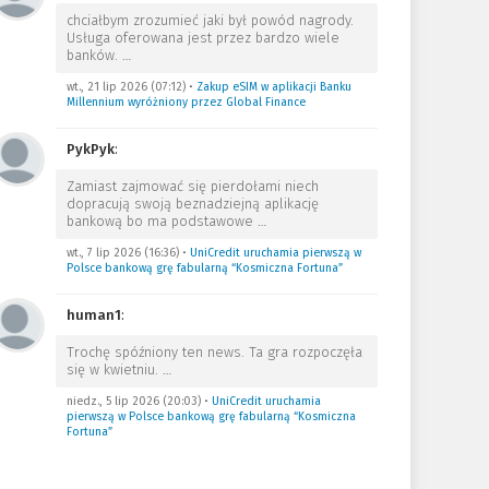
chciałbym zrozumieć jaki był powód nagrody.
Usługa oferowana jest przez bardzo wiele
banków.
…
wt., 21 lip 2026 (07:12)
•
Zakup eSIM w aplikacji Banku
Millennium wyróżniony przez Global Finance
PykPyk
:
Zamiast zajmować się pierdołami niech
dopracują swoją beznadziejną aplikację
bankową bo ma podstawowe
…
wt., 7 lip 2026 (16:36)
•
UniCredit uruchamia pierwszą w
Polsce bankową grę fabularną “Kosmiczna Fortuna”
human1
:
Trochę spóźniony ten news. Ta gra rozpoczęła
się w kwietniu.
…
niedz., 5 lip 2026 (20:03)
•
UniCredit uruchamia
pierwszą w Polsce bankową grę fabularną “Kosmiczna
Fortuna”