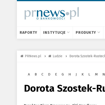
RAPORTY
INSTYTUCJE
PRODUKTY
PRNews.pl
Ludzie
Dorota Szostek-Rustec
A
B
C
D
E
G
H
J
K
L
M
N
Dorota Szostek-R