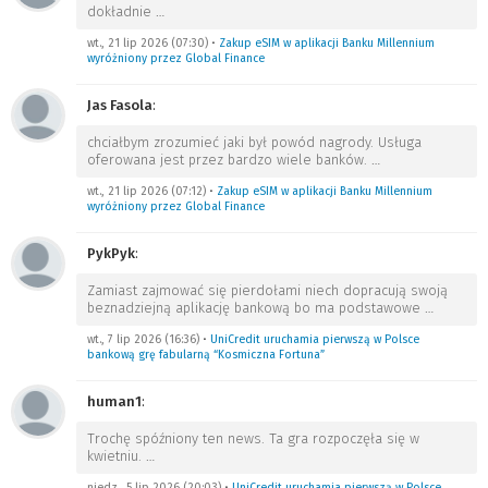
dokładnie
…
wt., 21 lip 2026 (07:30)
•
Zakup eSIM w aplikacji Banku Millennium
wyróżniony przez Global Finance
Jas Fasola
:
chciałbym zrozumieć jaki był powód nagrody. Usługa
oferowana jest przez bardzo wiele banków.
…
wt., 21 lip 2026 (07:12)
•
Zakup eSIM w aplikacji Banku Millennium
wyróżniony przez Global Finance
PykPyk
:
Zamiast zajmować się pierdołami niech dopracują swoją
beznadziejną aplikację bankową bo ma podstawowe
…
wt., 7 lip 2026 (16:36)
•
UniCredit uruchamia pierwszą w Polsce
bankową grę fabularną “Kosmiczna Fortuna”
human1
:
Trochę spóźniony ten news. Ta gra rozpoczęła się w
kwietniu.
…
niedz., 5 lip 2026 (20:03)
•
UniCredit uruchamia pierwszą w Polsce