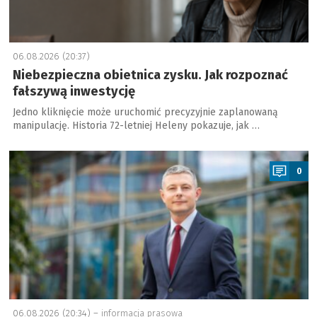
06.08.2026 (20:37)
Niebezpieczna obietnica zysku. Jak rozpoznać
fałszywą inwestycję
Jedno kliknięcie może uruchomić precyzyjnie zaplanowaną
manipulację. Historia 72-letniej Heleny pokazuje, jak …
a
0
06.08.2026 (20:34) –
informacja prasowa