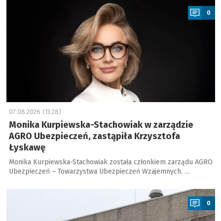
0
07.08.2026 (13:28)
Monika Kurpiewska-Stachowiak w zarządzie
AGRO Ubezpieczeń, zastąpiła Krzysztofa
Łyskawę
Monika Kurpiewska-Stachowiak została członkiem zarządu AGRO
Ubezpieczeń – Towarzystwa Ubezpieczeń Wzajemnych. …
a
0