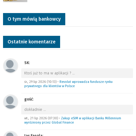
O tym mówią bankowcy
Ostatnie komentarze
SK
:
Ktoś już to ma w aplikacji ?
…
śr., 29 lip 2026 (10:13)
•
Revolut wprowadza fundusze rynku
prywatnego dla klientów w Polsce
gość
:
dokładnie
…
wt., 21 lip 2026 (07:30)
•
Zakup eSIM w aplikacji Banku Millennium
wyróżniony przez Global Finance
Jas Fasola
: