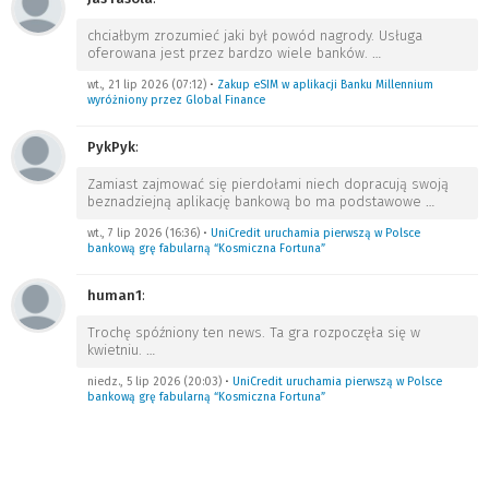
chciałbym zrozumieć jaki był powód nagrody. Usługa
oferowana jest przez bardzo wiele banków.
…
wt., 21 lip 2026 (07:12)
•
Zakup eSIM w aplikacji Banku Millennium
wyróżniony przez Global Finance
PykPyk
:
Zamiast zajmować się pierdołami niech dopracują swoją
beznadziejną aplikację bankową bo ma podstawowe
…
wt., 7 lip 2026 (16:36)
•
UniCredit uruchamia pierwszą w Polsce
bankową grę fabularną “Kosmiczna Fortuna”
human1
:
Trochę spóźniony ten news. Ta gra rozpoczęła się w
kwietniu.
…
niedz., 5 lip 2026 (20:03)
•
UniCredit uruchamia pierwszą w Polsce
bankową grę fabularną “Kosmiczna Fortuna”