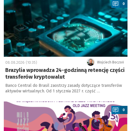
0
08.08.2026 (10:35)
Wojciech Boczoń
Brazylia wprowadza 24-godzinną retencję części
transferów kryptowalut
Banco Central do Brasil zaostrzy zasady dotyczące transferów
aktywów wirtualnych. Od 1 stycznia 2027 r. część …
a
0