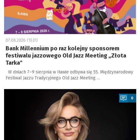
07.08.2026 (13:31)
Bank Millennium po raz kolejny sponsorem
festiwalu jazzowego Old Jazz Meeting „Złota
Tarka"
W dniach 7–9 sierpnia w Iławie odbywa się 55. Międzynarodowy
Festiwal Jazzu Tradycyjnego Old Jazz Meeting …
a
0