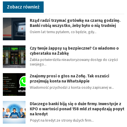
Zobacz również
Rząd radzi trzymać gotówkę na czarną godzinę.
Banki robią wszystko, żeby było o nią trudniej
Osiem lat temu pytałem, co będzie, gdy…
Czy twoje żappsy są bezpieczne? Co wiadomo o
cyberataku na Żabkę
Żabka potwierdziła nieautoryzowany dostęp do części
swojego…
Znajomy prosi o głos na Zofię. Tak oszuści
przejmują konta na WhatsAppie
Wiadomość przychodzi z konta osoby zapisanej w…
Dlaczego banki biją się o duże firmy. Inwestycje z
KPO o wartości ponad 158 mld zł napędzają popyt
na kredyt
Popyt na kredyt ze strony dużych firm…