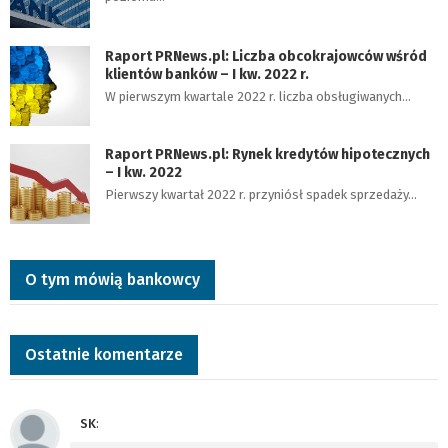
3
9
Raport PRNews.pl: Liczba obcokrajowców wśród
9
klientów banków – I kw. 2022 r.
W pierwszym kwartale 2022 r. liczba obsługiwanych…
,
8
4
Raport PRNews.pl: Rynek kredytów hipotecznych
– I kw. 2022
z
Pierwszy kwartał 2022 r. przyniósł spadek sprzedaży…
ł
m
a
O tym mówią bankowcy
ł
o
p
Ostatnie komentarze
o
l
s
SK
: