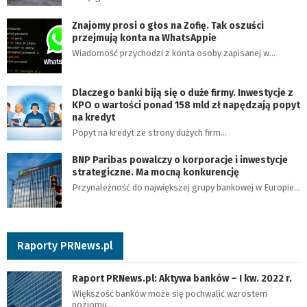
ł
ł
Znajomy prosi o głos na Zofię. Tak oszuści
przejmują konta na WhatsAppie
ó
Wiadomość przychodzi z konta osoby zapisanej w…
d
z
Dlaczego banki biją się o duże firmy. Inwestycje z
k
KPO o wartości ponad 158 mld zł napędzają popyt
i
na kredyt
Popyt na kredyt ze strony dużych firm…
e
BNP Paribas powalczy o korporacje i inwestycje
strategiczne. Ma mocną konkurencję
Przynależność do największej grupy bankowej w Europie…
9
9
Raporty PRNews.pl
Raport PRNews.pl: Aktywa banków – I kw. 2022 r.
Większość banków może się pochwalić wzrostem
2
poziomu…