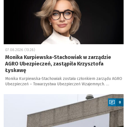
l
u
b
e
l
s
k
07.08.2026 (13:28)
i
Monika Kurpiewska-Stachowiak w zarządzie
e
AGRO Ubezpieczeń, zastąpiła Krzysztofa
Łyskawę
Monika Kurpiewska-Stachowiak została członkiem zarządu AGRO
Ubezpieczeń – Towarzystwa Ubezpieczeń Wzajemnych. …
1
a
0
0
0