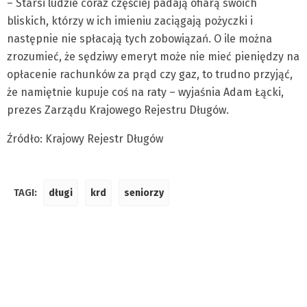
– Starsi ludzie coraz częściej padają ofiarą swoich
o
bliskich, którzy w ich imieniu zaciągają pożyczki i
j
następnie nie spłacają tych zobowiązań. O ile można
e
zrozumieć, że sędziwy emeryt może nie mieć pieniędzy na
w
opłacenie rachunków za prąd czy gaz, to trudno przyjąć,
ó
że namiętnie kupuje coś na raty – wyjaśnia Adam Łącki,
d
prezes Zarządu Krajowego Rejestru Długów.
z
Źródło: Krajowy Rejestr Długów
t
w
o
TAGI:
długi
krd
seniorzy
W
i
e
k