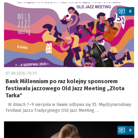
a
0
9
8
2
07.08.2026 (13:31)
1
Bank Millennium po raz kolejny sponsorem
festiwalu jazzowego Old Jazz Meeting „Złota
4
Tarka"
,
W dniach 7–9 sierpnia w Iławie odbywa się 55. Międzynarodowy
5
Festiwal Jazzu Tradycyjnego Old Jazz Meeting …
5
a
z
ł
0