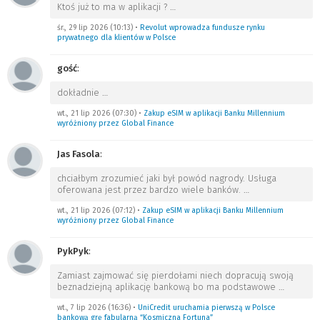
k
Ktoś już to ma w aplikacji ?
…
i
śr., 29 lip 2026 (10:13)
•
Revolut wprowadza fundusze rynku
prywatnego dla klientów w Polsce
e
gość
:
dokładnie
…
wt., 21 lip 2026 (07:30)
•
Zakup eSIM w aplikacji Banku Millennium
9
wyróżniony przez Global Finance
6
Jas Fasola
:
chciałbym zrozumieć jaki był powód nagrody. Usługa
oferowana jest przez bardzo wiele banków.
…
wt., 21 lip 2026 (07:12)
•
Zakup eSIM w aplikacji Banku Millennium
1
wyróżniony przez Global Finance
0
7
PykPyk
:
9
Zamiast zajmować się pierdołami niech dopracują swoją
beznadziejną aplikację bankową bo ma podstawowe
…
,
wt., 7 lip 2026 (16:36)
•
UniCredit uruchamia pierwszą w Polsce
6
bankową grę fabularną “Kosmiczna Fortuna”