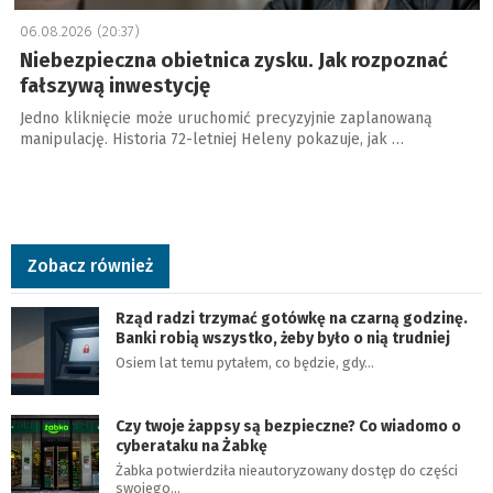
e
06.08.2026 (20:37)
Niebezpieczna obietnica zysku. Jak rozpoznać
fałszywą inwestycję
Jedno kliknięcie może uruchomić precyzyjnie zaplanowaną
manipulację. Historia 72-letniej Heleny pokazuje, jak …
9
5
Zobacz również
3
Rząd radzi trzymać gotówkę na czarną godzinę.
5
Banki robią wszystko, żeby było o nią trudniej
1
Osiem lat temu pytałem, co będzie, gdy…
,
0
Czy twoje żappsy są bezpieczne? Co wiadomo o
0
cyberataku na Żabkę
z
Żabka potwierdziła nieautoryzowany dostęp do części
swojego…