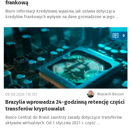
u
frankową
j
Biuro Informacji Kredytowej wyjaśnia, jak ustawa dotycząca
kredytów frankowych wpłynie na dane gromadzone w jego …
a
w
a
s
0
k
o
-
p
o
m
o
08.08.2026 (10:35)
Wojciech Boczoń
r
Brazylia wprowadza 24-godzinną retencję części
s
transferów kryptowalut
k
Banco Central do Brasil zaostrzy zasady dotyczące transferów
i
aktywów wirtualnych. Od 1 stycznia 2027 r. część …
e