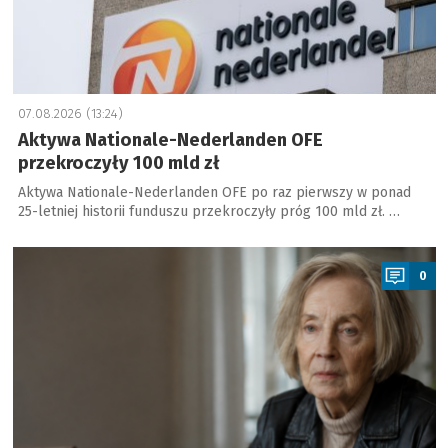
2
4
0
07.08.2026 (13:24)
2
Aktywa Nationale-Nederlanden OFE
,
przekroczyły 100 mld zł
5
Aktywa Nationale-Nederlanden OFE po raz pierwszy w ponad
7
25-letniej historii funduszu przekroczyły próg 100 mld zł. …
z
a
ł
0
l
u
b
u
s
k
i