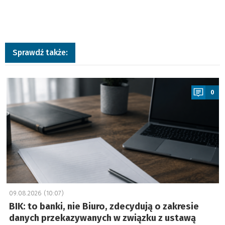
1
0
1
Sprawdź także:
a
3
0
8
8
2
,
9
3
z
09.08.2026 (10:07)
ł
BIK: to banki, nie Biuro, zdecydują o zakresie
k
danych przekazywanych w związku z ustawą