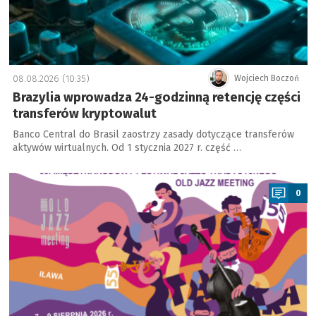
08.08.2026 (10:35)
Wojciech Boczoń
Brazylia wprowadza 24-godzinną retencję części
transferów kryptowalut
Banco Central do Brasil zaostrzy zasady dotyczące transferów
aktywów wirtualnych. Od 1 stycznia 2027 r. część …
a
0