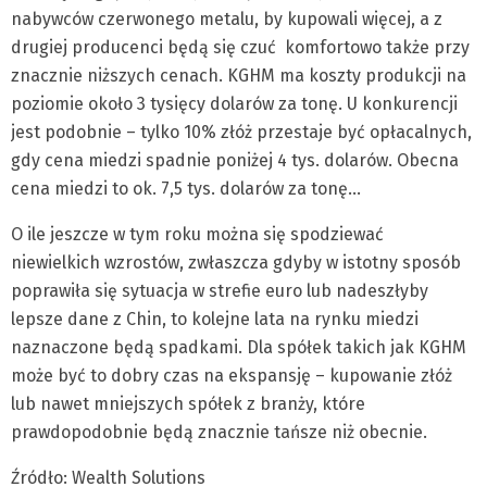
nabywców czerwonego metalu, by kupowali więcej, a z
drugiej producenci będą się czuć komfortowo także przy
znacznie niższych cenach. KGHM ma koszty produkcji na
poziomie około 3 tysięcy dolarów za tonę. U konkurencji
jest podobnie – tylko 10% złóż przestaje być opłacalnych,
gdy cena miedzi spadnie poniżej 4 tys. dolarów. Obecna
cena miedzi to ok. 7,5 tys. dolarów za tonę…
O ile jeszcze w tym roku można się spodziewać
niewielkich wzrostów, zwłaszcza gdyby w istotny sposób
poprawiła się sytuacja w strefie euro lub nadeszłyby
lepsze dane z Chin, to kolejne lata na rynku miedzi
naznaczone będą spadkami. Dla spółek takich jak KGHM
może być to dobry czas na ekspansję – kupowanie złóż
lub nawet mniejszych spółek z branży, które
prawdopodobnie będą znacznie tańsze niż obecnie.
Źródło: Wealth Solutions