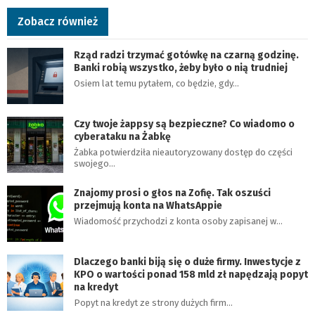
Zobacz również
Rząd radzi trzymać gotówkę na czarną godzinę.
Banki robią wszystko, żeby było o nią trudniej
Osiem lat temu pytałem, co będzie, gdy…
Czy twoje żappsy są bezpieczne? Co wiadomo o
cyberataku na Żabkę
Żabka potwierdziła nieautoryzowany dostęp do części
swojego…
Znajomy prosi o głos na Zofię. Tak oszuści
przejmują konta na WhatsAppie
Wiadomość przychodzi z konta osoby zapisanej w…
Dlaczego banki biją się o duże firmy. Inwestycje z
KPO o wartości ponad 158 mld zł napędzają popyt
na kredyt
Popyt na kredyt ze strony dużych firm…