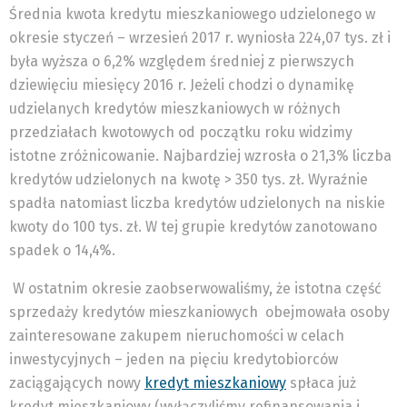
Średnia kwota kredytu mieszkaniowego udzielonego w
okresie styczeń – wrzesień 2017 r. wyniosła 224,07 tys. zł i
była wyższa o 6,2% względem średniej z pierwszych
dziewięciu miesięcy 2016 r. Jeżeli chodzi o dynamikę
udzielanych kredytów mieszkaniowych w różnych
przedziałach kwotowych od początku roku widzimy
istotne zróżnicowanie. Najbardziej wzrosła o 21,3% liczba
kredytów udzielonych na kwotę > 350 tys. zł. Wyraźnie
spadła natomiast liczba kredytów udzielonych na niskie
kwoty do 100 tys. zł. W tej grupie kredytów zanotowano
spadek o 14,4%.
W ostatnim okresie zaobserwowaliśmy, że istotna część
sprzedaży kredytów mieszkaniowych obejmowała osoby
zainteresowane zakupem nieruchomości w celach
inwestycyjnych – jeden na pięciu kredytobiorców
zaciągających nowy
kredyt mieszkaniowy
spłaca już
kredyt mieszkaniowy (wyłączyliśmy refinansowania i