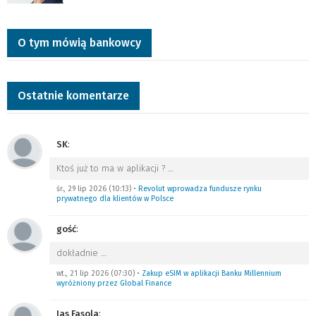
O tym mówią bankowcy
Ostatnie komentarze
SK
:
Ktoś już to ma w aplikacji ?
…
śr., 29 lip 2026 (10:13)
•
Revolut wprowadza fundusze rynku
prywatnego dla klientów w Polsce
gość
:
dokładnie
…
wt., 21 lip 2026 (07:30)
•
Zakup eSIM w aplikacji Banku Millennium
wyróżniony przez Global Finance
Jas Fasola
: