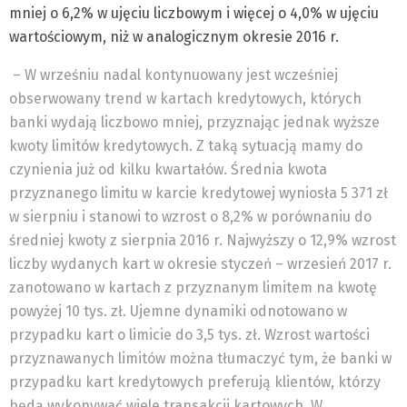
mniej o 6,2% w ujęciu liczbowym i więcej o 4,0% w ujęciu
wartościowym, niż w analogicznym okresie 2016 r.
– W wrześniu nadal kontynuowany jest wcześniej
obserwowany trend w kartach kredytowych, których
banki wydają liczbowo mniej, przyznając jednak wyższe
kwoty limitów kredytowych. Z taką sytuacją mamy do
czynienia już od kilku kwartałów. Średnia kwota
przyznanego limitu w karcie kredytowej wyniosła 5 371 zł
w sierpniu i stanowi to wzrost o 8,2% w porównaniu do
średniej kwoty z sierpnia 2016 r. Najwyższy o 12,9% wzrost
liczby wydanych kart w okresie styczeń – wrzesień 2017 r.
zanotowano w kartach z przyznanym limitem na kwotę
powyżej 10 tys. zł. Ujemne dynamiki odnotowano w
przypadku kart o limicie do 3,5 tys. zł. Wzrost wartości
przyznawanych limitów można tłumaczyć tym, że banki w
przypadku kart kredytowych preferują klientów, którzy
będą wykonywać wiele transakcji kartowych. W