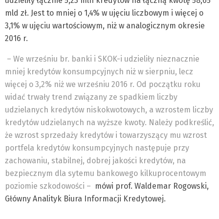
udzieliły łącznie 5,23 mln kredytów na łączną kwotę 58,65
mld zł. Jest to mniej o 1,4% w ujęciu liczbowym i więcej o
3,1% w ujęciu wartościowym, niż w analogicznym okresie
2016 r.
– We wrześniu br. banki i SKOK-i udzieliły nieznacznie
mniej kredytów konsumpcyjnych niż w sierpniu, lecz
więcej o 3,2% niż we wrześniu 2016 r. Od początku roku
widać trwały trend związany ze spadkiem liczby
udzielanych kredytów niskokwotowych, a wzrostem liczby
kredytów udzielanych na wyższe kwoty. Należy podkreślić,
że wzrost sprzedaży kredytów i towarzyszący mu wzrost
portfela kredytów konsumpcyjnych następuje przy
zachowaniu, stabilnej, dobrej jakości kredytów, na
bezpiecznym dla sytemu bankowego kilkuprocentowym
poziomie szkodowości –
mówi prof. Waldemar Rogowski,
Główny Analityk Biura Informacji Kredytowej.