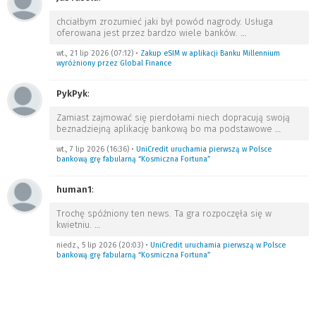
chciałbym zrozumieć jaki był powód nagrody. Usługa
oferowana jest przez bardzo wiele banków.
…
wt., 21 lip 2026 (07:12)
•
Zakup eSIM w aplikacji Banku Millennium
wyróżniony przez Global Finance
PykPyk
:
Zamiast zajmować się pierdołami niech dopracują swoją
beznadziejną aplikację bankową bo ma podstawowe
…
wt., 7 lip 2026 (16:36)
•
UniCredit uruchamia pierwszą w Polsce
bankową grę fabularną “Kosmiczna Fortuna”
human1
:
Trochę spóźniony ten news. Ta gra rozpoczęła się w
kwietniu.
…
niedz., 5 lip 2026 (20:03)
•
UniCredit uruchamia pierwszą w Polsce
bankową grę fabularną “Kosmiczna Fortuna”