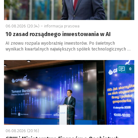
06.08.2026 (20:34) –
informacja prasowa
10 zasad rozsądnego inwestowania w AI
AI znowu rozpala wyobraźnię inwestorów. Po świetnych
wynikach kwartalnych największych spółek technologicznych …
a
0
06.08.2026 (20:16)