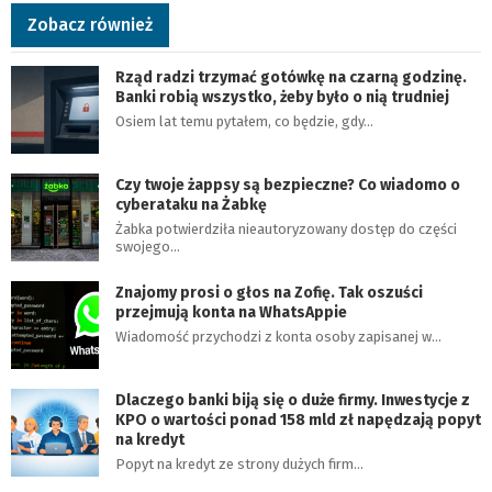
Zobacz również
Rząd radzi trzymać gotówkę na czarną godzinę.
Banki robią wszystko, żeby było o nią trudniej
Osiem lat temu pytałem, co będzie, gdy…
Czy twoje żappsy są bezpieczne? Co wiadomo o
cyberataku na Żabkę
Żabka potwierdziła nieautoryzowany dostęp do części
swojego…
Znajomy prosi o głos na Zofię. Tak oszuści
przejmują konta na WhatsAppie
Wiadomość przychodzi z konta osoby zapisanej w…
Dlaczego banki biją się o duże firmy. Inwestycje z
KPO o wartości ponad 158 mld zł napędzają popyt
na kredyt
Popyt na kredyt ze strony dużych firm…