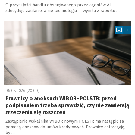
O przyszłości handlu obsługiwanego przez agentów AI
zdecyduje zaufanie, a nie technologia — wynika z raportu …
a
0
06.08.2026 (20:00)
Prawnicy o aneksach WIBOR–POLSTR: przed
podpisaniem trzeba sprawdzić, czy nie zawierają
zrzeczenia się roszczeń
Zastąpienie wskaźnika WIBOR nowym POLSTR ma nastąpić za
pomocą aneksów do umów kredytowych. Prawnicy ostrzegają,
by …