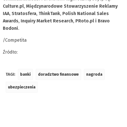
Culture.pl
,
Międzynarodowe Stowarzyszenie Reklamy
IAA
,
Stratosfera
,
ThinkTank
,
Polish National Sales
Awards
,
Inquiry Market Research
,
PRoto.pl i Bravo
Bodoni
.
/Competita
Źródło:
TAGI:
banki
doradztwo finansowe
nagroda
ubezpieczenia