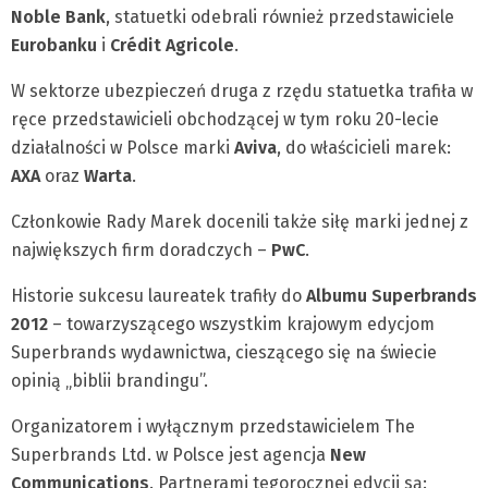
Noble
Bank
, statuetki odebrali również przedstawiciele
Eurobanku
i
Cr
édit
Agricole
.
W sektorze ubezpieczeń druga z rzędu statuetka trafiła w
ręce przedstawicieli obchodzącej w tym roku 20-lecie
działalności w Polsce marki
Aviva
, do właścicieli marek:
AXA
oraz
Warta
.
Członkowie Rady Marek docenili także siłę marki jednej z
największych firm doradczych –
PwC
.
Historie sukcesu laureatek trafiły do
Albumu Superbrands
2012
– towarzyszącego wszystkim krajowym edycjom
Superbrands wydawnictwa, cieszącego się na świecie
opinią „biblii brandingu”.
Organizatorem i wyłącznym przedstawicielem The
Superbrands Ltd. w Polsce jest agencja
New
Communications
. Partnerami tegorocznej edycji są: