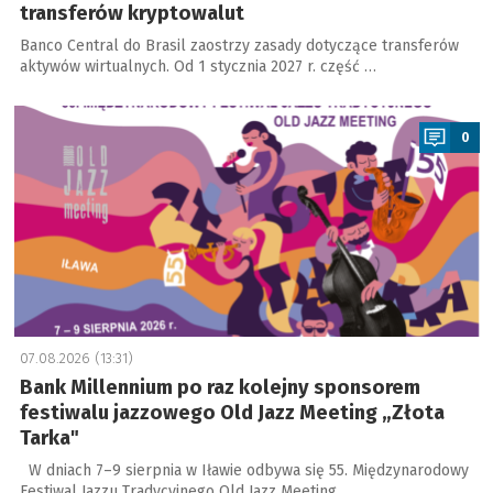
transferów kryptowalut
Banco Central do Brasil zaostrzy zasady dotyczące transferów
aktywów wirtualnych. Od 1 stycznia 2027 r. część …
a
0
07.08.2026 (13:31)
Bank Millennium po raz kolejny sponsorem
festiwalu jazzowego Old Jazz Meeting „Złota
Tarka"
W dniach 7–9 sierpnia w Iławie odbywa się 55. Międzynarodowy
Festiwal Jazzu Tradycyjnego Old Jazz Meeting …