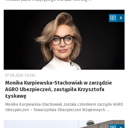
a
0
07.08.2026 (13:28)
Monika Kurpiewska-Stachowiak w zarządzie
AGRO Ubezpieczeń, zastąpiła Krzysztofa
Łyskawę
Monika Kurpiewska-Stachowiak została członkiem zarządu AGRO
Ubezpieczeń – Towarzystwa Ubezpieczeń Wzajemnych. …
a