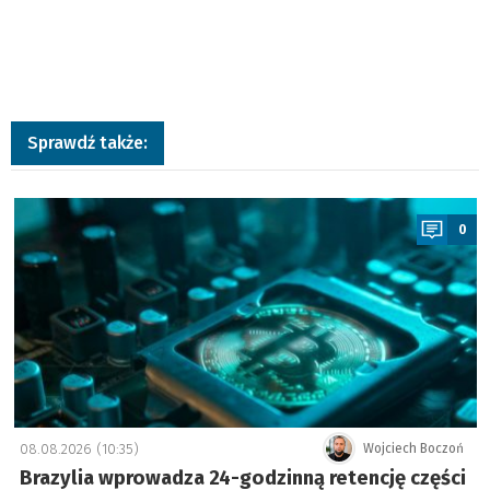
Sprawdź także:
a
0
08.08.2026 (10:35)
Wojciech Boczoń
Brazylia wprowadza 24-godzinną retencję części