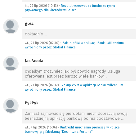
śr., 29 lip 2026 (10:13)
•
Revolut wprowadza fundusze rynku
prywatnego dla klientów w Polsce
gość
:
dokładnie
…
wt., 21 lip 2026 (07:30)
•
Zakup eSIM w aplikacji Banku Millennium
wyróżniony przez Global Finance
Jas Fasola
:
chciałbym zrozumieć jaki był powód nagrody. Usługa
oferowana jest przez bardzo wiele banków.
…
wt., 21 lip 2026 (07:12)
•
Zakup eSIM w aplikacji Banku Millennium
wyróżniony przez Global Finance
PykPyk
:
Zamiast zajmować się pierdołami niech dopracują swoją
beznadziejną aplikację bankową bo ma podstawowe
…
wt., 7 lip 2026 (16:36)
•
UniCredit uruchamia pierwszą w Polsce
bankową grę fabularną “Kosmiczna Fortuna”