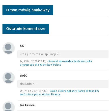
O tym mówią bankowcy
Ostatnie komentarze
SK
:
Ktoś już to ma w aplikacji ?
…
śr., 29 lip 2026 (10:13)
•
Revolut wprowadza fundusze rynku
prywatnego dla klientów w Polsce
gość
:
dokładnie
…
wt., 21 lip 2026 (07:30)
•
Zakup eSIM w aplikacji Banku Millennium
wyróżniony przez Global Finance
Jas Fasola
: