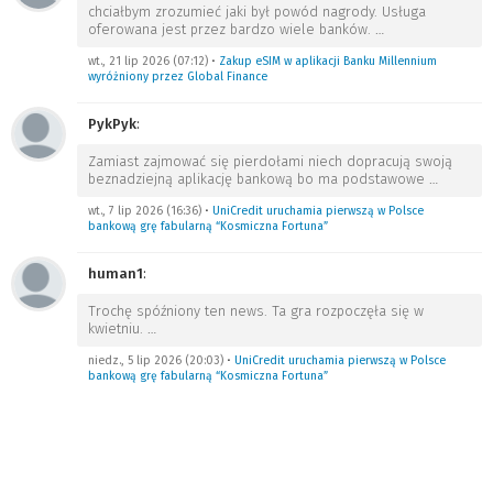
chciałbym zrozumieć jaki był powód nagrody. Usługa
oferowana jest przez bardzo wiele banków.
…
wt., 21 lip 2026 (07:12)
•
Zakup eSIM w aplikacji Banku Millennium
wyróżniony przez Global Finance
PykPyk
:
Zamiast zajmować się pierdołami niech dopracują swoją
beznadziejną aplikację bankową bo ma podstawowe
…
wt., 7 lip 2026 (16:36)
•
UniCredit uruchamia pierwszą w Polsce
bankową grę fabularną “Kosmiczna Fortuna”
human1
:
Trochę spóźniony ten news. Ta gra rozpoczęła się w
kwietniu.
…
niedz., 5 lip 2026 (20:03)
•
UniCredit uruchamia pierwszą w Polsce
bankową grę fabularną “Kosmiczna Fortuna”