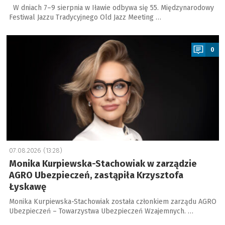
W dniach 7–9 sierpnia w Iławie odbywa się 55. Międzynarodowy
Festiwal Jazzu Tradycyjnego Old Jazz Meeting …
a
0
07.08.2026 (13:28)
Monika Kurpiewska-Stachowiak w zarządzie
AGRO Ubezpieczeń, zastąpiła Krzysztofa
Łyskawę
Monika Kurpiewska-Stachowiak została członkiem zarządu AGRO
Ubezpieczeń – Towarzystwa Ubezpieczeń Wzajemnych. …