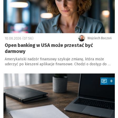
10.08.2026 (07:56)
Wojciech Boczoń
Open banking w USA może przestać być
darmowy
Amerykański nadzór finansowy szykuje zmianę, która może
uderzyć po kieszeni aplikacje finansowe. Chodzi o dostęp do …
a
0