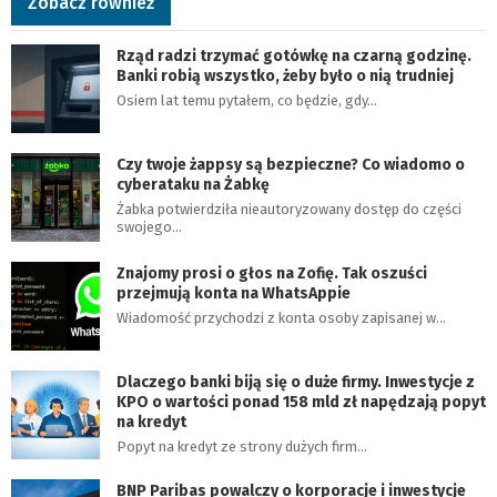
Zobacz również
Rząd radzi trzymać gotówkę na czarną godzinę.
Banki robią wszystko, żeby było o nią trudniej
Osiem lat temu pytałem, co będzie, gdy…
Czy twoje żappsy są bezpieczne? Co wiadomo o
cyberataku na Żabkę
Żabka potwierdziła nieautoryzowany dostęp do części
swojego…
Znajomy prosi o głos na Zofię. Tak oszuści
przejmują konta na WhatsAppie
Wiadomość przychodzi z konta osoby zapisanej w…
Dlaczego banki biją się o duże firmy. Inwestycje z
KPO o wartości ponad 158 mld zł napędzają popyt
na kredyt
Popyt na kredyt ze strony dużych firm…
BNP Paribas powalczy o korporacje i inwestycje